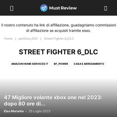
Il nostro contenuto ha link di affiliazione, guadagniamo commissioni
di affiliazione se acquisti tramite esso.
Home
partition_000
Street Fighter 6_DLC
STREET FIGHTER 6_DLC
AMAZON HOME SERVICES IT
BF_POWER
CASA E ARREDAMENTO
CONSUMABLESBEAUTY
DLC NBA 2K22
DONNA SCARPE DA TREKKING
EINHELL PRIME DAY
ELUX_BXGY
GAMING SOUNDBARS
HOME ENTERTAINMENT
LISTA NASCITA - PROMOZIONE
MARVIN BROOKS EDIT
MONITORS GAMING
MOUSE GAMING
47 Migliore volante xbox one nel 2023:
PREPARAZIONE DEL CIBO
ROUTERS GAMING
SEGGIOLINI E PASSEGGINI
dopo 80 ore di...
STREET FIGHTER 6_DLC
STRUMENTI MUSICALI PRO STORE
Elsa Morante
-
25 Luglio 2023
TEXTBOOKS_2021_2