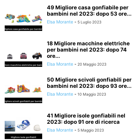
BUONI REGALO
BUSTE E MATERIALI PER SPEDIZIONI
49 Migliore casa gonfiabile per
CACCIA E PESCA
bambini nel 2023: dopo 53 ore...
CAFFÈ, TÈ E BEVANDE
CALCIO
Elsa Morante
-
5 Luglio 2023
CALENDARI, AGENDE, RUBRICHE E ORGANIZER
CAMBIO DEL PANNOLINO
CAMERETTA
CAMINETTI E ACCESSORI
CAMPING E OUTDOOR
CANCELLERIA E DECORAZIONI PER FESTE
CANI
18 Migliore macchine elettriche
per bambini nel 2023: dopo 74
CANTINETTE VINO E FRIGORIFERI PER BIRRA
CARNE
ore...
CERCHIONI E PNEUMATICI
CEREALI E MUESLI
Elsa Morante
-
20 Maggio 2023
CESTI E CONFEZIONI REGALO
CIBI IN SCATOLA E CONSERVE
CIBO E BEVANDE
CICLISMO
CLIMATIZZAZIONE E RISCALDAMENTO
50 Migliore scivoli gonfiabili per
bambini nel 2023: dopo 93 ore...
COMUNICAZIONE
CONGELATORI, FRIGORIFERI E MACCHINE DEL GHIACCIO
Elsa Morante
-
CONTENITORI E BARATTOLI
10 Maggio 2023
COSTRUZIONI
CUCINE, FORNI E PIANI COTTURA
CURA AUTO E MOTO
CURA DEI CAPELLI
CURA DELLA PELLE
CURA DELLA VISTA
41 Migliore isole gonfiabili nel
CURA DI BAMBINI E NEONATI
DECORAZIONI PER IL GIARDINO
2023: dopo 91 ore di ricerca
DECORAZIONI PER INTERNI
DESKTOP
Elsa Morante
-
5 Maggio 2023
DETERGENTI E PRODOTTI PER LA PULIZIA
DISPOSITIVI ARCHIVIAZIONE DATI