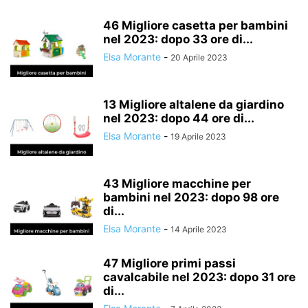
DISPOSITIVI ELETTRONICI
46 Migliore casetta per bambini
DISTRIBUTORI D'ACQUA, CARAFFE FILTRANTI E CARTUCCE
nel 2023: dopo 33 ore di...
EBOOK READER E ACCESSORI
EDUCAZIONE AL VASINO E PEDANE
Elsa Morante
-
20 Aprile 2023
ELETTRODOMESTICI PER LA CUCINA
ELETTRONICA PER BAMBINI
ELETTRONICA PER UFFICIO
ELETTRONICA PER VEICOLI
13 Migliore altalene da giardino
ENERGIA SOLARE E EOLICA
EROTISMO E CONTRACCEZIONE
nel 2023: dopo 44 ore di...
FAMIGLIA, SALUTE E BENESSERE
FERRAMENTA
Elsa Morante
-
19 Aprile 2023
FERRI DA STIRO E ACCESSORI
FILM
FORNITURE MEDICHE PROFESSIONALI
43 Migliore macchine per
FORNITURE PER IMBALLAGGIO E SPEDIZIONE
bambini nel 2023: dopo 98 ore
FORNITURE SANITARIE E IGIENICHE
FOTO E VIDEO
di...
FOTO E VIDEOCAMERE
GATTI
GIARDINAGGIO
Elsa Morante
-
14 Aprile 2023
GIOCATTOLI DA COLLEZIONE
GIOCHI
47 Migliore primi passi
GIOCHI D'IMITAZIONE E ACCESSORI DI TRAVESTIMENTO
cavalcabile nel 2023: dopo 31 ore
di...