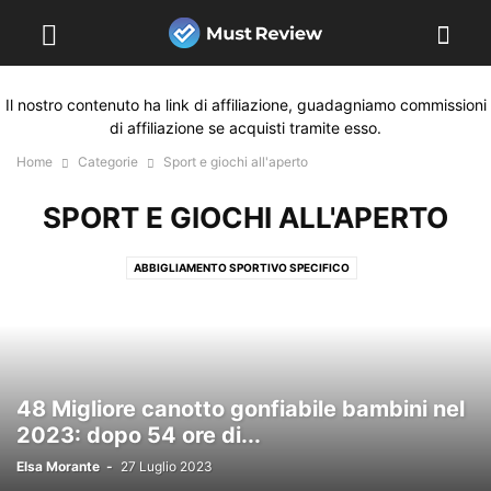
Il nostro contenuto ha link di affiliazione, guadagniamo commissioni
di affiliazione se acquisti tramite esso.
Home
Categorie
Sport e giochi all'aperto
SPORT E GIOCHI ALL'APERTO
ABBIGLIAMENTO SPORTIVO SPECIFICO
ABBIGLIAMENTO, SCARPE E ACCESSORI
ABBONAMENTI E CARTE PREPAGATE
ACCESSORI DI ALIMENTAZIONE ELETTRICA
ACCESSORI E PARTI DI RICAMBIO
ACCESSORI E PARTI PER CAMPER
48 Migliore canotto gonfiabile bambini nel
ACCESSORI E STRUMENTI DI BELLEZZA
ACCESSORI PER AUTO
2023: dopo 54 ore di...
ACCESSORI PER RIPRODUZIONE MUSICALE
Elsa Morante
-
27 Luglio 2023
ACCESSORI PER SPORT E ATTIVITÀ RICREATIVE ALL'APERTO