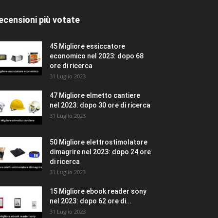
All
In evidenza
I più popolari
ecensioni più votate
Altro
45 Migliore essiccatore
economico nel 2023: dopo 68
ore di ricerca
31 Luglio 2023
47 Migliore elmetto cantiere
nel 2023: dopo 30 ore di ricerca
31 Luglio 2023
50 Migliore elettrostimolatore
dimagrire nel 2023: dopo 24 ore
di ricerca
31 Luglio 2023
15 Migliore ebook reader sony
nel 2023: dopo 62 ore di...
31 Luglio 2023