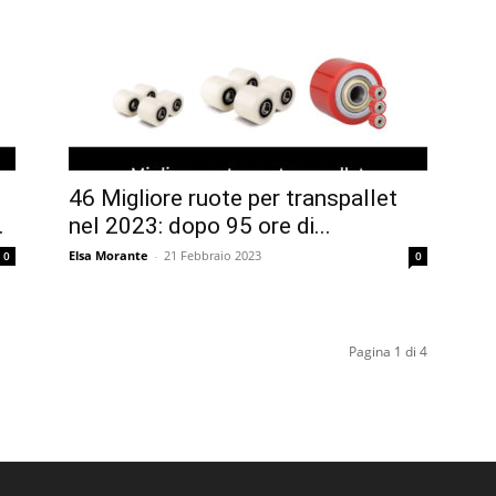
46 Migliore ruote per transpallet
.
nel 2023: dopo 95 ore di...
Elsa Morante
-
21 Febbraio 2023
0
0
Pagina 1 di 4