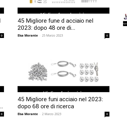
l
45 Migliore fune d acciaio nel
2023: dopo 48 ore di...
Elsa Morante
-
25 Marzo 2023
0
0
45 Migliore funi acciaio nel 2023:
..
dopo 68 ore di ricerca
Elsa Morante
-
2 Marzo 2023
0
0