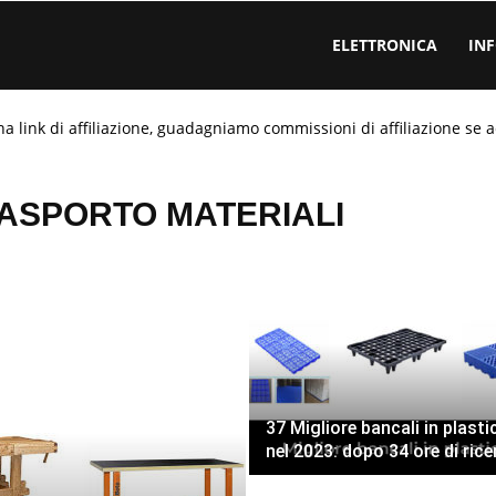
ELETTRONICA
IN
ha link di affiliazione, guadagniamo commissioni di affiliazione se a
RASPORTO MATERIALI
37 Migliore bancali in plasti
nel 2023: dopo 34 ore di rice