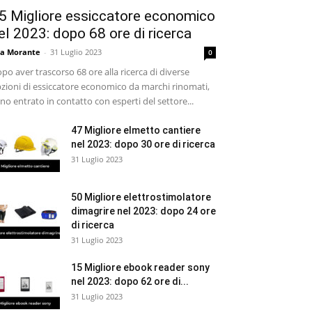
5 Migliore essiccatore economico
el 2023: dopo 68 ore di ricerca
sa Morante
-
31 Luglio 2023
0
po aver trascorso 68 ore alla ricerca di diverse
zioni di essiccatore economico da marchi rinomati,
no entrato in contatto con esperti del settore...
47 Migliore elmetto cantiere
nel 2023: dopo 30 ore di ricerca
31 Luglio 2023
50 Migliore elettrostimolatore
dimagrire nel 2023: dopo 24 ore
di ricerca
31 Luglio 2023
15 Migliore ebook reader sony
nel 2023: dopo 62 ore di...
31 Luglio 2023