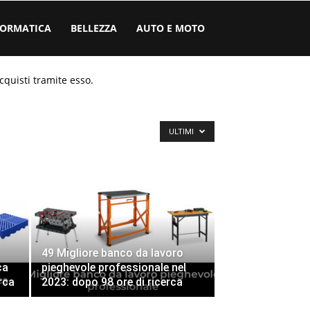
FORMATICA
BELLEZZA
AUTO E MOTO
cquisti tramite esso.
ULTIMI
49 Migliore banco da lavoro
ca
pieghevole professionale nel
rca
2023: dopo 98 ore di ricerca