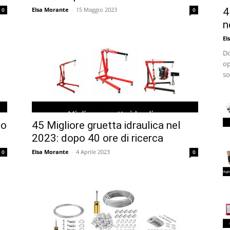
Elsa Morante
-
15 Maggio 2023
4
0
0
n
El
Do
op
so
to
45 Migliore gruetta idraulica nel
2023: dopo 40 ore di ricerca
Elsa Morante
-
4 Aprile 2023
0
0