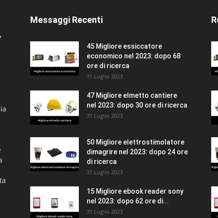
Messaggi Recenti
R
45 Migliore essiccatore
economico nel 2023: dopo 68
ore di ricerca
31 Luglio 2023
47 Migliore elmetto cantiere
nel 2023: dopo 30 ore di ricerca
ia
31 Luglio 2023
50 Migliore elettrostimolatore
e
dimagrire nel 2023: dopo 24 ore
a
di ricerca
31 Luglio 2023
ta
15 Migliore ebook reader sony
nel 2023: dopo 62 ore di...
31 Luglio 2023