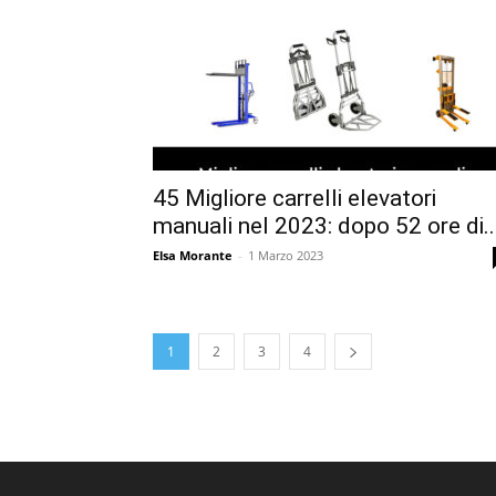
45 Migliore carrelli elevatori
manuali nel 2023: dopo 52 ore di..
Elsa Morante
-
1 Marzo 2023
1
2
3
4