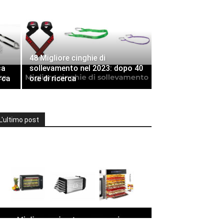
48 Migliore cinghie di
ca
sollevamento nel 2023: dopo 40
rca
ore di ricerca
L'ultimo post