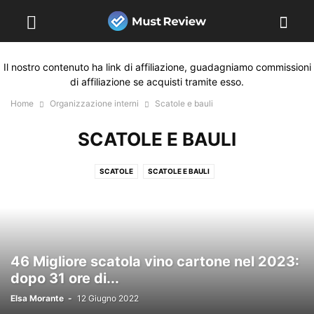
Il nostro contenuto ha link di affiliazione, guadagniamo commissioni
di affiliazione se acquisti tramite esso.
Home
Organizzazione interni
Scatole e bauli
SCATOLE E BAULI
SCATOLE
SCATOLE E BAULI
SCATOLE PER CONSERVAZIONE MATERIALI DA UFFICIO
46 Migliore scatola vino cartone nel 2023:
dopo 31 ore di...
Elsa Morante
-
12 Giugno 2022