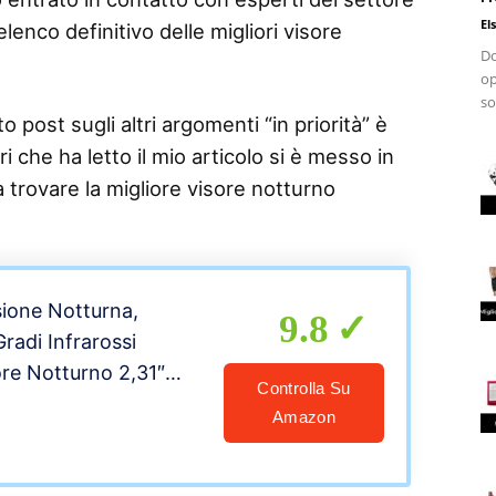
El
lenco definitivo delle migliori visore
Do
op
so
 post sugli altri argomenti “in priorità” è
i che ha letto il mio articolo si è messo in
a trovare la migliore visore notturno
sione Notturna,
9.8
adi Infrarossi
ore Notturno 2,31″
Controlla Su
, 300M 4X Militare
Amazon
tturno e per il Giorno
con Foto 1280×960 e