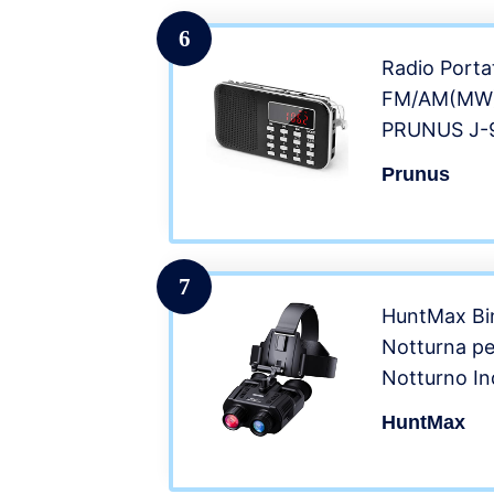
6
Radio Portat
FM/AM(MW)
PRUNUS J-9
Portatile Di
Prunus
Musicale M
USB/AUX/TF
Torcia di E
7
HuntMax Bi
Notturna per
Notturno In
Sulla Testa
HuntMax
Piedi, Ricar
Notturna c