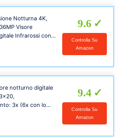
sione Notturna 4K,
9.6
 36MP Visore
itale Infrarossi con
Controlla Su
 LCD, Ricaricabile
Amazon
om Digitale 5X, Per
dwatching,
 con Scheda 32GB
ore notturno digitale
9.4
 3×20,
nto: 3x (6x con lo
Controlla Su
le)
Amazon