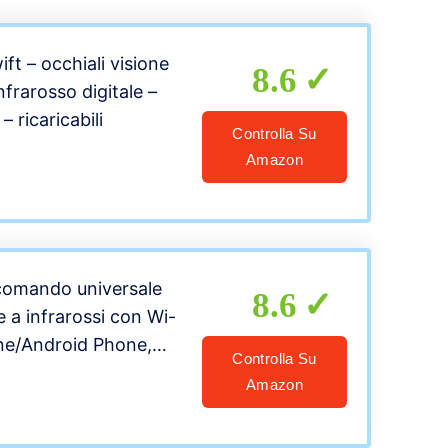
a
ft – occhiali visione
8.6
nfrarosso digitale –
– ricaricabili
Controlla Su
Amazon
omando universale
8.6
a infrarossi con Wi-
one/Android Phone,
Controlla Su
e con Alexa, Google
Amazon
TTT