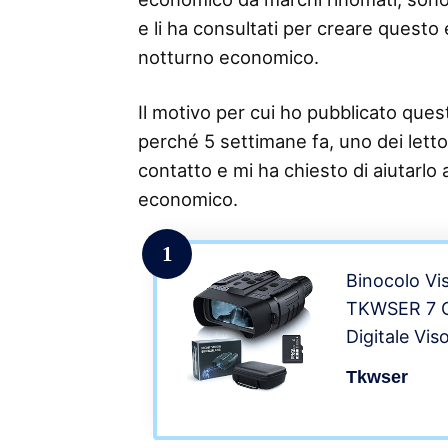
e li ha consultati per creare questo e
notturno economico.
Il motivo per cui ho pubblicato questo
perché 5 settimane fa, uno dei lettor
contatto e mi ha chiesto di aiutarlo 
economico.
1
Binocolo Vi
TKWSER 7 Gr
Digitale Vis
TFT HD LCD
Tkwser
Binocolo No
e la Notte 