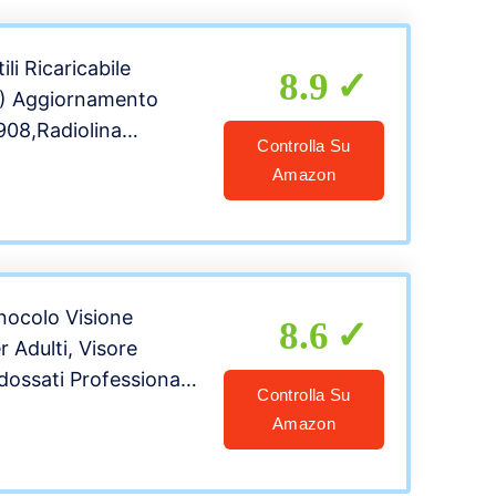
ili Ricaricabile
8.9
 Aggiornamento
08,Radiolina
Controlla Su
gitale,Lettore
Amazon
P3,Supporto
 Card, Aggiunta
mergenza.
nocolo Visione
8.6
 Adulti, Visore
dossati Professionale
Controlla Su
, FHD 1080P, 984
Amazon
icabili USB, Visione
on Scheda di Memoria