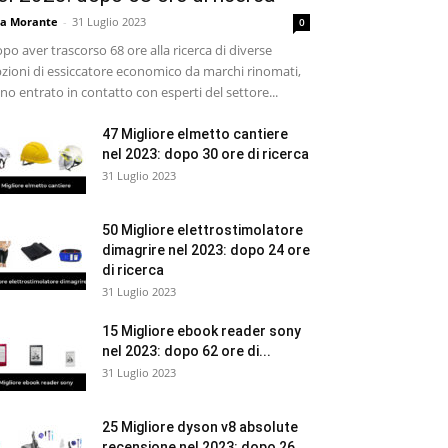
sa Morante
-
31 Luglio 2023
0
po aver trascorso 68 ore alla ricerca di diverse
zioni di essiccatore economico da marchi rinomati,
no entrato in contatto con esperti del settore...
47 Migliore elmetto cantiere
nel 2023: dopo 30 ore di ricerca
31 Luglio 2023
50 Migliore elettrostimolatore
dimagrire nel 2023: dopo 24 ore
di ricerca
31 Luglio 2023
15 Migliore ebook reader sony
nel 2023: dopo 62 ore di...
31 Luglio 2023
25 Migliore dyson v8 absolute
recensione nel 2023: dopo 26