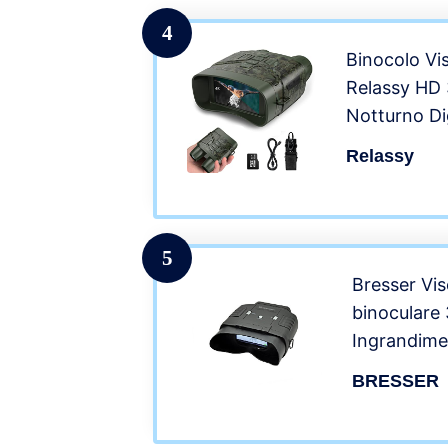
4
Binocolo Vi
Relassy HD
Notturno Dig
3.0″ TFT HD
Relassy
4000mAh, Zo
Caccia, Bir
Campeggio,
5
Bresser Vis
binoculare
Ingrandime
zoom digita
BRESSER