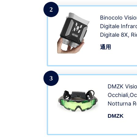
Video HD pe
2
Binocolo Visio
Digitale Infra
Digitale 8X, R
con Scheda 32
通用
Totale, Cacci
Spionaggio e 
3
DMZK Visio
Occhiali,Oc
Notturna Re
La Visione
DMZK
Impermeabi