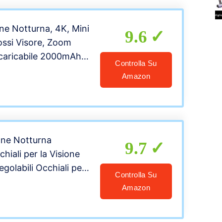
r la Caccia
ne Notturna, 4K, Mini
9.6
rossi Visore, Zoom
icaricabile 2000mAh,
Controlla Su
GB, Per Oscurità
Amazon
a, Campeggio,
Sorveglianza
ne Notturna
9.7
chiali per la Visione
golabili Occhiali per
Controlla Su
 Notturna
Amazon
li per Bambini