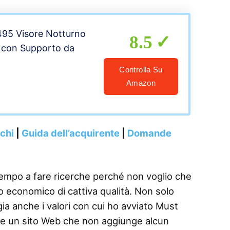
495 Visore Notturno
8.5
x con Supporto da
Controlla Su
Amazon
nchi
|
Guida dell’acquirente
|
Domande
tempo a fare ricerche perché non voglio che
 economico di cattiva qualità. Non solo
gia anche i valori con cui ho avviato Must
re un sito Web che non aggiunge alcun