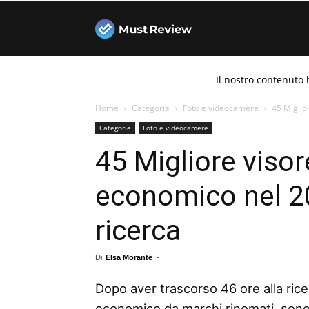
Must
Il nostro contenuto 
Review
Home
Categorie
Foto e videocamere
45 Miglio
Categorie
Foto e videocamere
45 Migliore viso
economico nel 20
ricerca
Di
Elsa Morante
-
Dopo aver trascorso 46 ore alla rice
economico da marchi rinomati, sono 