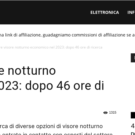
ELETTRONICA
IN
ha link di affiliazione, guadagniamo commissioni di affiliazione se a
re visore notturno economico nel 2023: dopo 46 ore di ricerca
re notturno
23: dopo 46 ore di
1315
4
rca di diverse opzioni di visore notturno
n
entrato in contatto con esperti del settore