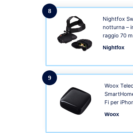
32G e Fasci
8
Nightfox Swi
notturna – i
raggio 70 m 
Nightfox
9
Woox Telec
SmartHome 
Fi per iPh
compatibil
Woox
Home e IF