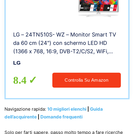
LG – 24TN510S- WZ – Monitor Smart TV
da 60 cm (24″) con schermo LED HD
(1366 x 768, 16:9, DVB-T2/C/S2, WiFi,
Miracast, 10 W, 2 x HDMI 1.4, 1 x USB 2.0,
LG
ottica, LAN RJ45, VESA 75 x 75), colore
bianco
8.4
Controlla Su Amazon
Navigazione rapida:
10 migliori elenchi
|
Guida
dell’acquirente
|
Domande frequenti
Solo per farti sapere, passo molto tempo a fare ricerche