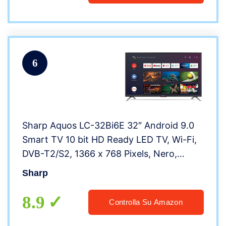
6
Sharp Aquos LC-32Bi6E 32″ Android 9.0
Smart TV 10 bit HD Ready LED TV, Wi-Fi,
DVB-T2/S2, 1366 x 768 Pixels, Nero,
suono Harman Kardon, 3xHDMI 2xUSB,
Sharp
2020 [Classe di efficienza energetica A+]
8.9
Controlla Su Amazon