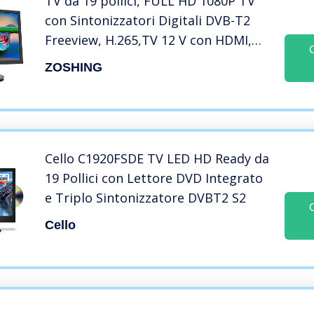
TV da 19 pollici, FULL HD 1080P TV
con Sintonizzatori Digitali DVB-T2
Freeview, H.265,TV 12 V con HDMI,
USB, RCA, ingressi VGA per camera
ZOSHING
da letto, Camper
Cello C1920FSDE TV LED HD Ready da
19 Pollici con Lettore DVD Integrato
e Triplo Sintonizzatore DVBT2 S2
Cello