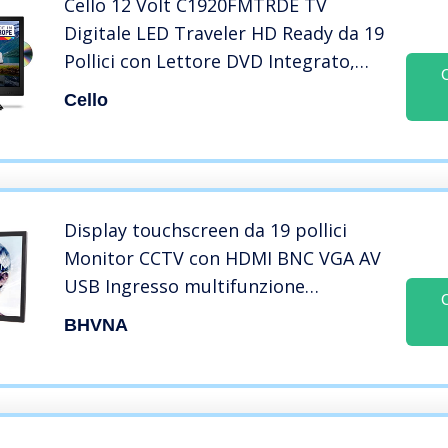
Cello 12 Volt C1920FMTRDE TV
Digitale LED Traveler HD Ready da 19
Pollici con Lettore DVD Integrato,
Triplo Sintonizzatore DVBT2 S2 e 12
Cello
V/24 V per case Mobili e Camion,
nero
Display touchscreen da 19 pollici
Monitor CCTV con HDMI BNC VGA AV
USB Ingresso multifunzione
Monitoraggio della sicurezza
BHVNA
Altoparlante integrato 1440×900
Monitor LCD multi-touch