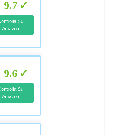
9.7
Controlla Su
Amazon
9.6
Controlla Su
Amazon