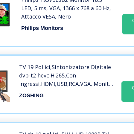
LED, 5 ms, VGA, 1366 x 768 a 60 Hz,
Attacco VESA, Nero
Philips Monitors
TV 19 Pollici,Sintonizzatore Digitale
dvb-t2 hevc H.265,Con
ingressi,HDMI,USB,RCA,VGA, Monitor
TV a 12 volt per cucina, camper,
ZOSHING
camera da letto