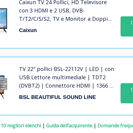
Caixun TV 24 Pollici, HD Televisore
con 3 HDMI e 2 USB, DVB-
T/T2/C/S/S2, TV e Monitor a Doppio
Uso, Ideale per Piccoli Spazi, Facile
Caixun
da Usare (EC24T1H)
TV 22″ pollici BSL-22112V | LED | con
USB Lettore multimediale | TDT2
(DVBT2) | Connettore HDMI | 1366 x
768 | Classe di efficienza energetica
BSL BEAUTIFUL SOUND LINE
A | Tensione di esercizio 12v e 220v
:
10 migliori elenchi
|
Guida dell’acquirente
|
Domande frequ