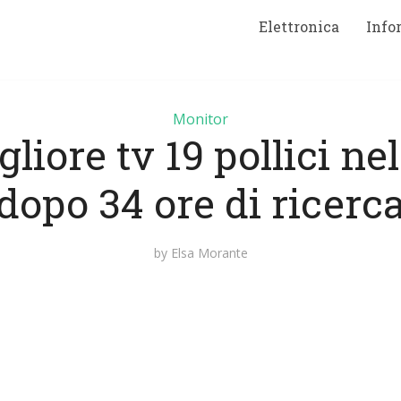
Elettronica
Info
Monitor
liore tv 19 pollici ne
dopo 34 ore di ricerc
by
Elsa Morante