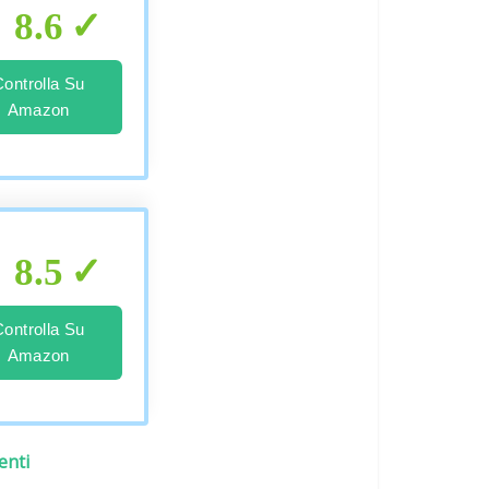
8.6
Controlla Su
Amazon
8.5
Controlla Su
Amazon
enti