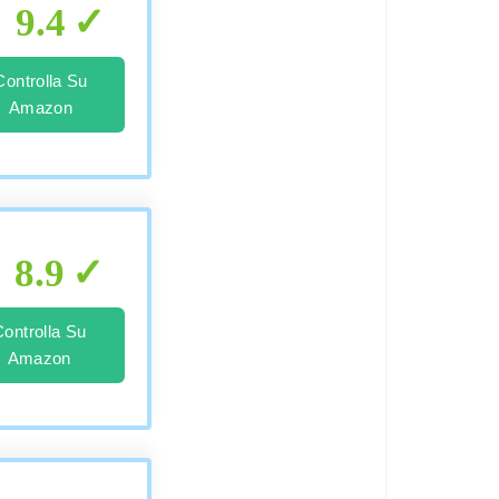
9.4
Controlla Su
Amazon
8.9
Controlla Su
Amazon