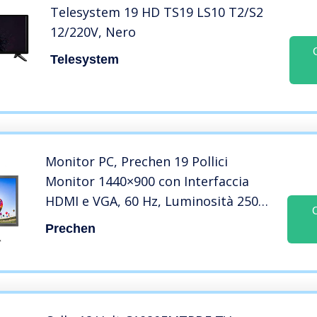
Telesystem 19 HD TS19 LS10 T2/S2
12/220V, Nero
Telesystem
Monitor PC, Prechen 19 Pollici
Monitor 1440×900 con Interfaccia
HDMI e VGA, 60 Hz, Luminosità 250
cd/m², 5ms, Gaming Monitor con
Prechen
Altoparlante Incorporato, per PS3 /
PS4 / XBox/PC, Nero