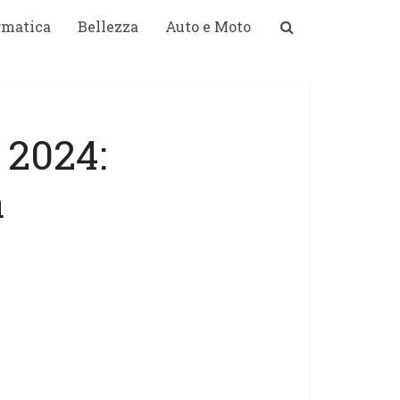
rmatica
Bellezza
Auto e Moto
l 2024:
a