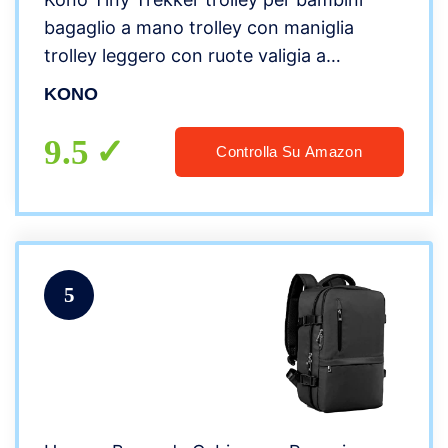
bagaglio a mano trolley con maniglia
trolley leggero con ruote valigia a
mano,Zaino moda Anime Zaino luminoso
KONO
per donna (Nero)
9.5
Controlla Su Amazon
5