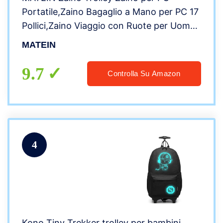
Portatile,Zaino Bagaglio a Mano per PC 17
Pollici,Zaino Viaggio con Ruote per Uomo
Donna,Adolescente e Scuola – Nero
MATEIN
9.7
Controlla Su Amazon
4
Kono Tiny Trekker trolley per bambini