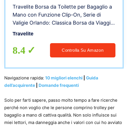
Travelite Borsa da Toilette per Bagaglio a
Mano con Funzione Clip-On, Serie di
Valigie Orlando: Classica Borsa da Viaggio
Morbida dal Design Senza Tempo,
Travelite
098492-20, 19l, 0.9 Kg, Blu Marino (Blu)
8.4
Controlla Su Amazon
Navigazione rapida:
10 migliori elenchi
|
Guida
dell’acquirente
|
Domande frequenti
Solo per farti sapere, passo molto tempo a fare ricerche
perché non voglio che le persone comprino trolley per
bagaglio a mano di cattiva qualità. Non solo influisce sui
miei lettori, ma danneggia anche i valori con cui ho avviato