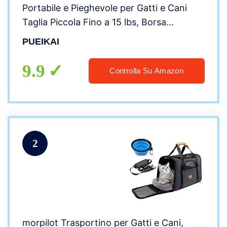
Portabile e Pieghevole per Gatti e Cani
Taglia Piccola Fino a 15 lbs, Borsa
GattoTraspirante con Guinzaglio Interno
PUEIKAI
di Sicurezza, Ciotola, Tappetino Rimovibile
9.9
Controlla Su Amazon
2
morpilot Trasportino per Gatti e Cani,