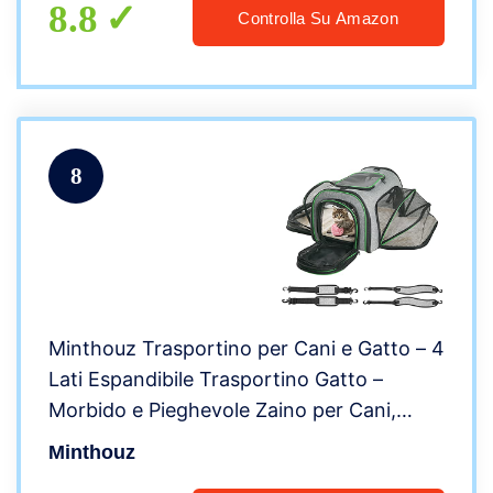
8.8
Controlla Su Amazon
8
Minthouz Trasportino per Cani e Gatto – 4
Lati Espandibile Trasportino Gatto –
Morbido e Pieghevole Zaino per Cani,
Borsa Trasportino Pet con Tappetino in
Minthouz
Pile e Tracolla