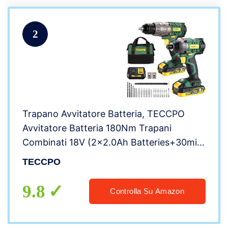
2
Trapano Avvitatore Batteria, TECCPO
Avvitatore Batteria 180Nm Trapani
Combinati 18V (2×2.0Ah Batteries+30min
Caricatore Rapido+13mm Mandrino
TECCPO
Metallico Autoserrante+35 Accessori)
9.8
Controlla Su Amazon