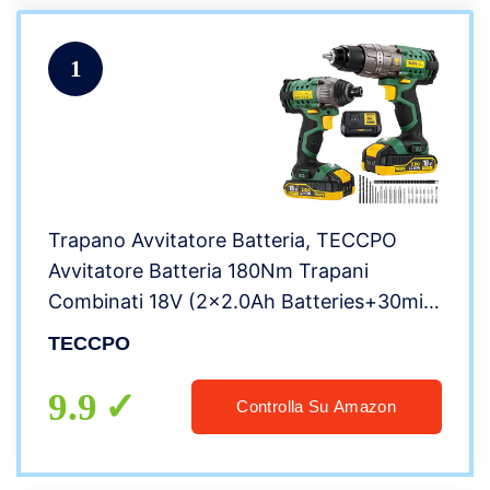
1
Trapano Avvitatore Batteria, TECCPO
Avvitatore Batteria 180Nm Trapani
Combinati 18V (2×2.0Ah Batteries+30min
Caricatore Rapido+13mm Mandrino
TECCPO
Metallico Autoserrante+35 Accessori)-
TDCK01P
9.9
Controlla Su Amazon