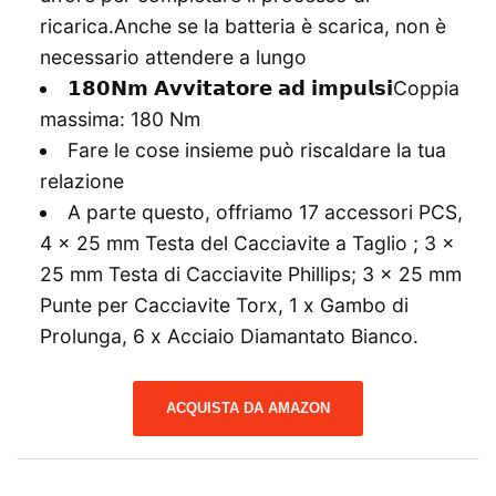
ricarica.Anche se la batteria è scarica, non è
necessario attendere a lungo
𝟭𝟴𝟬𝗡𝗺 𝗔𝘃𝘃𝗶𝘁𝗮𝘁𝗼𝗿𝗲 𝗮𝗱 𝗶𝗺𝗽𝘂𝗹𝘀𝗶Coppia
massima: 180 Nm
Fare le cose insieme può riscaldare la tua
relazione
A parte questo, offriamo 17 accessori PCS,
4 x 25 mm Testa del Cacciavite a Taglio ; 3 x
25 mm Testa di Cacciavite Phillips; 3 x 25 mm
Punte per Cacciavite Torx, 1 x Gambo di
Prolunga, 6 x Acciaio Diamantato Bianco.
ACQUISTA DA AMAZON