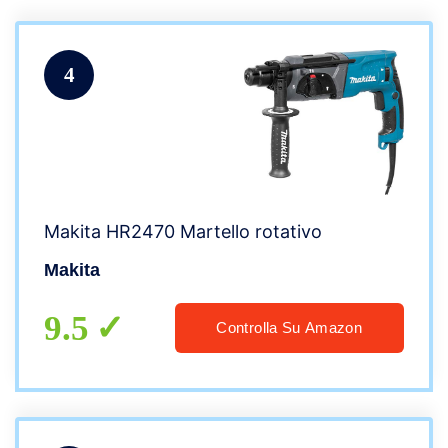
4
Makita HR2470 Martello rotativo
Makita
9.5
Controlla Su Amazon