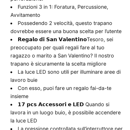
Funzioni 3 in 1: Foratura, Percussione,
Avvitamento
Possedendo 2 velocità, questo trapano
dovrebbe essere una buona scelta per l’utente
𝗥𝗲𝗴𝗮𝗹𝗼 𝗱𝗶 𝗦𝗮𝗻 𝗩𝗮𝗹𝗲𝗻𝘁𝗶𝗻𝗼Tesoro, sei
preoccupato per quali regali fare al tuo
ragazzo o marito a San Valentino? Il nostro
trapano è sicuramente la scelta migliore
La luce LED sono utili per illuminare aree di
lavoro buie
Con esso, puoi fare un regalo fai-da-te
insieme
𝟭𝟳 𝗽𝗰𝘀 𝗔𝗰𝗰𝗲𝘀𝘀𝗼𝗿𝗶 𝗲 𝗟𝗘𝗗 Quando si
lavora in un luogo buio, è possibile accendere
la luce LED
La pressione controllata sull’interruttore per