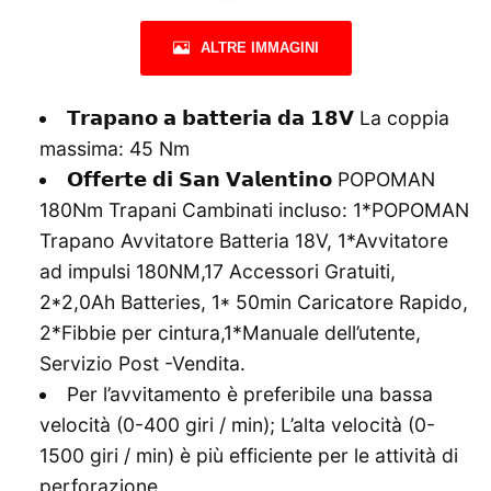
ALTRE IMMAGINI
𝗧𝗿𝗮𝗽𝗮𝗻𝗼 𝗮 𝗯𝗮𝘁𝘁𝗲𝗿𝗶𝗮 𝗱𝗮 𝟭𝟴𝗩 La coppia
massima: 45 Nm
𝗢𝗳𝗳𝗲𝗿𝘁𝗲 𝗱𝗶 𝗦𝗮𝗻 𝗩𝗮𝗹𝗲𝗻𝘁𝗶𝗻𝗼 POPOMAN
180Nm Trapani Cambinati incluso: 1*POPOMAN
Trapano Avvitatore Batteria 18V, 1*Avvitatore
ad impulsi 180NM,17 Accessori Gratuiti,
2*2,0Ah Batteries, 1* 50min Caricatore Rapido,
2*Fibbie per cintura,1*Manuale dell’utente,
Servizio Post -Vendita.
Per l’avvitamento è preferibile una bassa
velocità (0-400 giri / min); L’alta velocità (0-
1500 giri / min) è più efficiente per le attività di
perforazione.