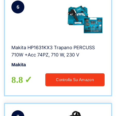
6
Makita HP1631KX3 Trapano PERCUSS
710W +Acc 74PZ, 710 W, 230 V
Makita
8.8
Controlla Su Amazon