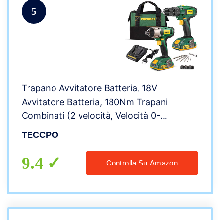
5
Trapano Avvitatore Batteria, 18V
Avvitatore Batteria, 180Nm Trapani
Combinati (2 velocità, Velocità 0-
2500RPM), 2 batterie da 2.0Ah,18+3
TECCPO
impostazioni di coppia, 17 Accessori-
BHD620B
9.4
Controlla Su Amazon