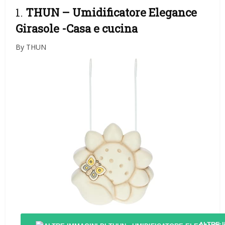
1.
THUN – Umidificatore Elegance
Girasole
-Casa e cucina
By THUN
ALTRE 