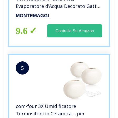
Evaporatore d’Acqua Decorato Gatto
Giallo 19x5x13
MONTEMAGGI
9.6
Controlla Su Amazon
5
com-four 3X Umidificatore
Termosifoni in Ceramica – per