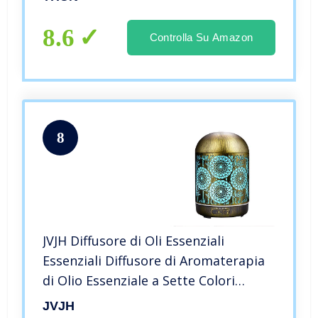
8.6
Controlla Su Amazon
8
JVJH Diffusore di Oli Essenziali
Essenziali Diffusore di Aromaterapia
di Olio Essenziale a Sette Colori
300ML, 2 modalità Nebbia Senza Che
JVJH