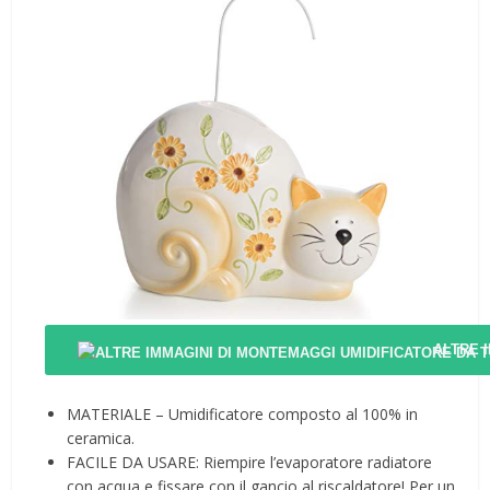
ALTRE 
MATERIALE – Umidificatore composto al 100% in
ceramica.
FACILE DA USARE: Riempire l’evaporatore radiatore
con acqua e fissare con il gancio al riscaldatore! Per un