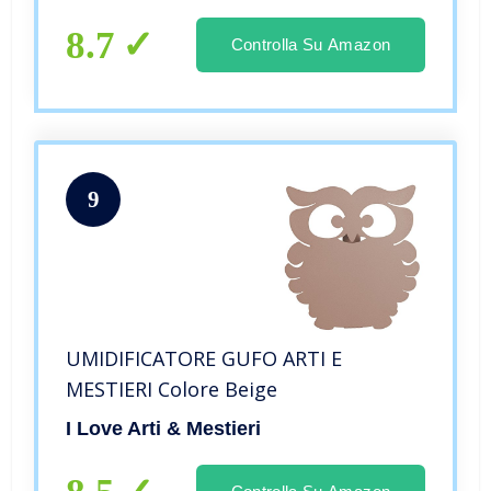
l’acqua Si Spenga Automaticamente,
Adatto per l’home Office …
8.7
Controlla Su Amazon
9
UMIDIFICATORE GUFO ARTI E
MESTIERI Colore Beige
I Love Arti & Mestieri