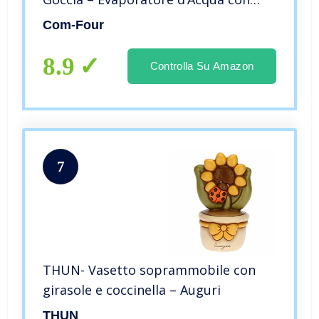
Design Fiori per Umidificare l’Aria
Com-Four
della Stanza, Bianco (Bianco –
Tulipano. Giacinto D’uva. Lily)
8.9
Controlla Su Amazon
7
THUN- Vasetto soprammobile con
girasole e coccinella – Auguri
THUN