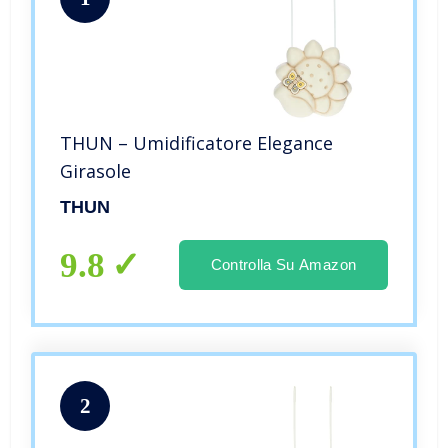
THUN – Umidificatore Elegance
Girasole
THUN
9.8
Controlla Su Amazon
2