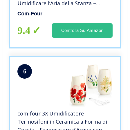
Umidificare l’Aria della Stanza –
Umidificatore d’Acqua con Ganci S –
Com-Four
Forma Ovale, Bianco (03 Pezzi – ovali)
9.4
Controlla Su Amazon
6
com-four 3X Umidificatore
Termosifoni in Ceramica a Forma di
Goccia – Evaporatore d’Acqua con