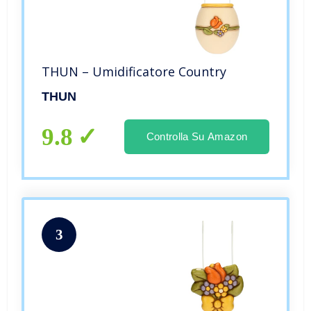
THUN – Umidificatore Country
THUN
9.8
Controlla Su Amazon
3