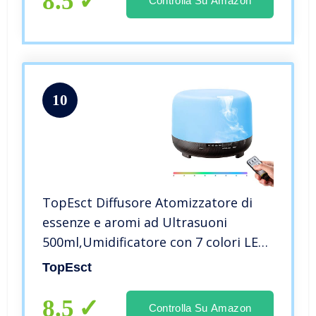
8.5
Controlla Su Amazon
10
TopEsct Diffusore Atomizzatore di
essenze e aromi ad Ultrasuoni
500ml,Umidificatore con 7 colori LED
selezionabili, Purificatore aria per
TopEsct
Yoga, Camera da Letto, Soggiorno,
Sale Conferenza
8.5
Controlla Su Amazon