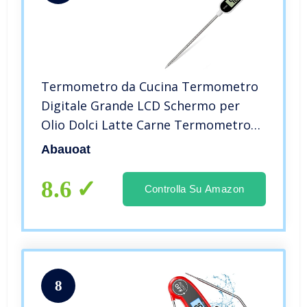
Termometro da Cucina Termometro
Digitale Grande LCD Schermo per
Olio Dolci Latte Carne Termometro
Barbecue Alimentare Elettrico
Abauoat
Professionale Certificato da LFGB
8.6
Controlla Su Amazon
8