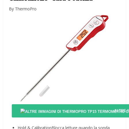
By ThermoPro
ALTRE 
Hold & CalibrationBlocca letture quando la sonda