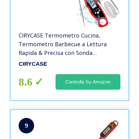
CIRYCASE Termometro Cucina,
Termometro Barbecue a Lettura
Rapida & Precisa con Sonda
Addizionale a Filo da 102cm, Display
CIRYCASE
LCD con Controluce Termometro
Forno con Magnete per Carne, BBQ,
8.6
Controlla Su Amazon
Forno, ecc
9