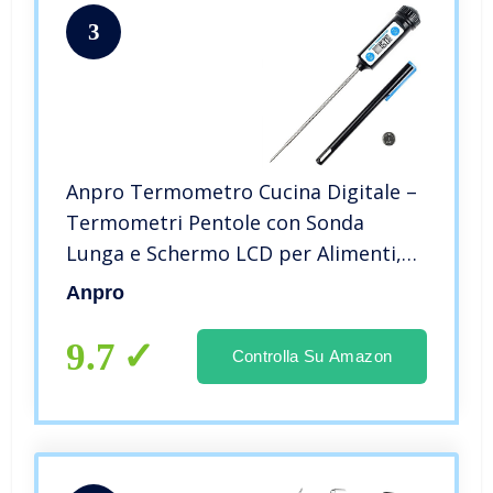
3
Anpro Termometro Cucina Digitale –
Termometri Pentole con Sonda
Lunga e Schermo LCD per Alimenti,
Carne, Olio, Latte, Vino, Barbecue
Anpro
Acqua
9.7
Controlla Su Amazon