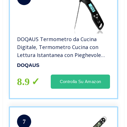
DOQAUS Termometro da Cucina
Digitale, Termometro Cucina con
Lettura Istantanea con Pieghevole
Sonda Lunga, Termometro Carne con
DOQAUS
Retroilluminazione, ON/off Auto per
Casa Garage, Vino, Cantina(Nero)
8.9
Controlla Su Amazon
7