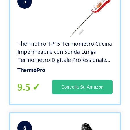
5
ThermoPro TP15 Termometro Cucina
Impermeabile con Sonda Lunga
Termometro Digitale Professionale
da Lettura Istantaneo per Alimenti
ThermoPro
Liquidi Latte Carne Barbecue Cibo
Dolci Olio Vino con Calibrazione
9.5
Controlla Su Amazon
6