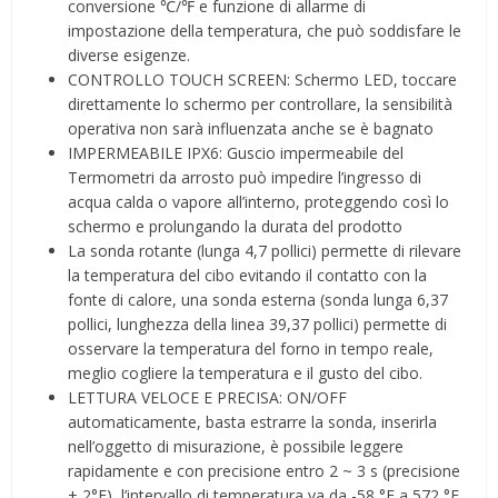
conversione ℃/℉ e funzione di allarme di
impostazione della temperatura, che può soddisfare le
diverse esigenze.
CONTROLLO TOUCH SCREEN: Schermo LED, toccare
direttamente lo schermo per controllare, la sensibilità
operativa non sarà influenzata anche se è bagnato
IMPERMEABILE IPX6: Guscio impermeabile del
Termometri da arrosto può impedire l’ingresso di
acqua calda o vapore all’interno, proteggendo così lo
schermo e prolungando la durata del prodotto
La sonda rotante (lunga 4,7 pollici) permette di rilevare
la temperatura del cibo evitando il contatto con la
fonte di calore, una sonda esterna (sonda lunga 6,37
pollici, lunghezza della linea 39,37 pollici) permette di
osservare la temperatura del forno in tempo reale,
meglio cogliere la temperatura e il gusto del cibo.
LETTURA VELOCE E PRECISA: ON/OFF
automaticamente, basta estrarre la sonda, inserirla
nell’oggetto di misurazione, è possibile leggere
rapidamente e con precisione entro 2 ~ 3 s (precisione
± 2°F), l’intervallo di temperatura va da -58 °F a 572 °F