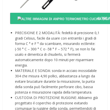
ALTRE 
PRECISIONE E 2 MODALITÀ: fedeltà di precisione 0,1
gradi Celsius, facile da usare con entrambi i gradi di
forma C ° e F ° da scambiare, misurando ectlimite:
(-50 ° C – 300 ° C o -58 ° F – 572 ° F), se non lo fai
usalo e dimentica di chiuderlo, si fermerà
automaticamente dopo 10 minuti per risparmiare
energia.
MATERIALE E SONDA: sonda in acciaio inossidabile
304 che misura 4,90 pollici, abbastanza a lungo da
evitare bruciature durante la misurazione, la punta
della sonda può facilmente perforare cibo, bassa
potenza e misurazione rapida della temperatura.
CUSTODIA DI PROTEZIONE RUGGINE: Abbiamo già
progettato il coperchio di protezione evitando
comunque la ruggine della sonda, permettendoti di