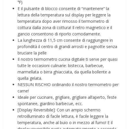
℉)
E il pulsante di blocco consente di “mantenere” la
lettura della temperatura sul display per leggere la
temperatura dopo aver rimosso il termometro di
cottura dalla zona di cottura! Il retro magnetico e il
gancio consentono di riporlo comodamente.
La lunghezza di 11,5 cm consente di raggiungere in
profondità il centro di grandi arrosti e pagnotte senza
bruciare la pelle
Il nostro termometro cucina digitale ti serve per quasi
tutte le occasioni culinarie: bistecca, barbecue,
marmellata o birra ghiacciata, da quella bollente a
quella gelata.
NESSUN RISCHIO ordinando il nostro termometro per
carne!
Ideale per cucinare, grigliare, grigliare all’aperto, feste
spontanee, giardino barbecue, ecc.
[Display Reversibile]: Con un ampio schermo
retroilluminato di facile lettura, è facile leggere la
temperatura, anche al buio o in mezzo al fumo! E il
display reversibile ruota automaticamente a seconda