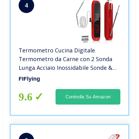
4
Termometro Cucina Digitale
Termometro da Carne con 2 Sonda
Lunga Acciaio Inossidabile Sonde &
Filo Lungo & Magnete Display LCD
FIFlying
con Controluce Termometri per
Carne, Barbecue, Latte, Olio, Forno
9.6
Controlla Su Amazon