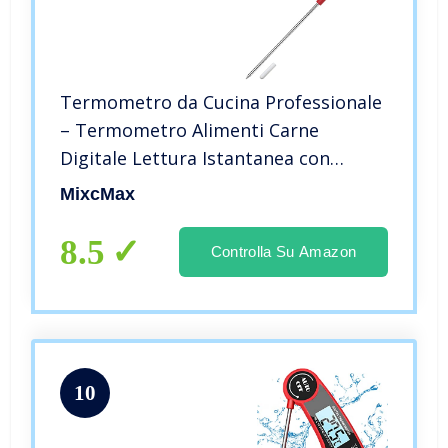
Termometro da Cucina Professionale
– Termometro Alimenti Carne
Digitale Lettura Istantanea con
Sonda Lunga per Liquidi Vino Latte
MixcMax
Barbecue Griglia Olio Frittura Cibo –
Rosso
8.5
Controlla Su Amazon
10