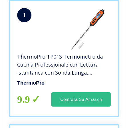
1
ThermoPro TP01S Termometro da
Cucina Professionale con Lettura
Istantanea con Sonda Lunga,
Termometro Carne Digitale per
ThermoPro
Alimenti, Latte, Dolci, Olio Frittura,
Liquidi, Cibo, Barbecue, Vino e Griglia
9.9
Controlla Su Amazon