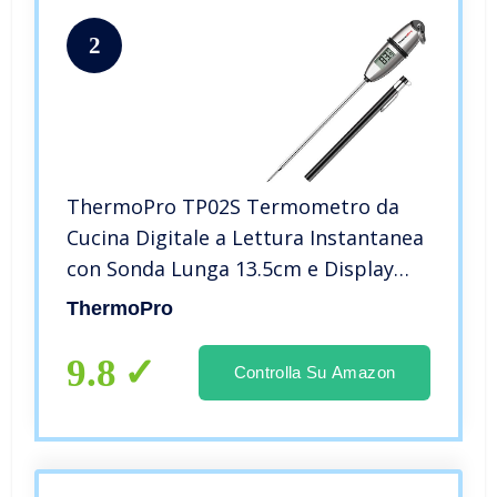
2
ThermoPro TP02S Termometro da
Cucina Digitale a Lettura Instantanea
con Sonda Lunga 13.5cm e Display
LCD Termometro per Carne,
ThermoPro
Barbeque, Vino, Latte, Frittura Olio,
Dolci, Griglia, Alimenti, Acqua
9.8
Controlla Su Amazon