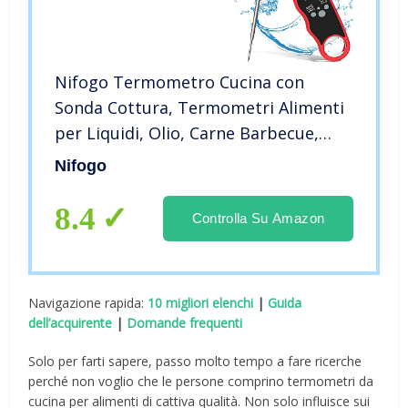
Nifogo Termometro Cucina con
Sonda Cottura, Termometri Alimenti
per Liquidi, Olio, Carne Barbecue,
Cibo, Grill, Dolci, Latte, Frittura,
Nifogo
Digitale Impermeabile Istantanea
LCD Termometro(Rosso)
8.4
Controlla Su Amazon
Navigazione rapida:
10 migliori elenchi
|
Guida
dell’acquirente
|
Domande frequenti
Solo per farti sapere, passo molto tempo a fare ricerche
perché non voglio che le persone comprino termometri da
cucina per alimenti di cattiva qualità. Non solo influisce sui