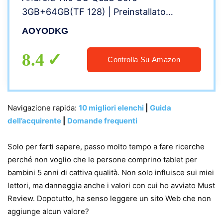
3GB+64GB(TF 128) | Preinstallato
Istruzione Software (iWAWA) | Controllo
AOYODKG
Genitori |6000mAh, WIFI Tablet con Kid-
Proof Custodia(Blu)
8.4
Controlla Su Amazon
Navigazione rapida:
10 migliori elenchi
|
Guida
dell’acquirente
|
Domande frequenti
Solo per farti sapere, passo molto tempo a fare ricerche
perché non voglio che le persone comprino tablet per
bambini 5 anni di cattiva qualità. Non solo influisce sui miei
lettori, ma danneggia anche i valori con cui ho avviato Must
Review. Dopotutto, ha senso leggere un sito Web che non
aggiunge alcun valore?