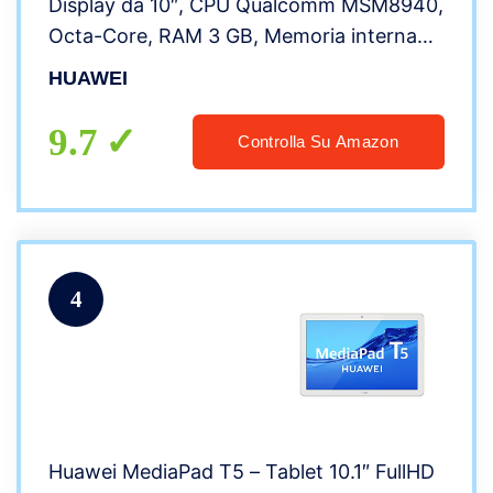
Display da 10″, CPU Qualcomm MSM8940,
Octa-Core, RAM 3 GB, Memoria interna
32 GB, Grigio [Space Gray]
HUAWEI
9.7
Controlla Su Amazon
4
Huawei MediaPad T5 – Tablet 10.1″ FullHD