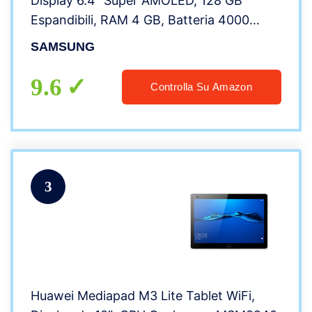
Display 6.4″ Super AMOLED, 128 GB
Espandibili, RAM 4 GB, Batteria 4000
mAh, 4G, Dual Sim, Android 9 Pie,
SAMSUNG
[Versione Italiana], White
9.6
Controlla Su Amazon
3
Huawei Mediapad M3 Lite Tablet WiFi,