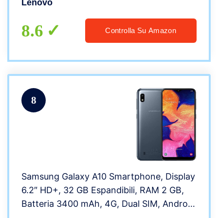
Lenovo
posteriore da 5.0 Megapixel con Auto
Focus, LTE, Nero
8.6
Controlla Su Amazon
8
Samsung Galaxy A10 Smartphone, Display
6.2″ HD+, 32 GB Espandibili, RAM 2 GB,
Batteria 3400 mAh, 4G, Dual SIM, Android
9 Pie, [Versione Italiana], Black