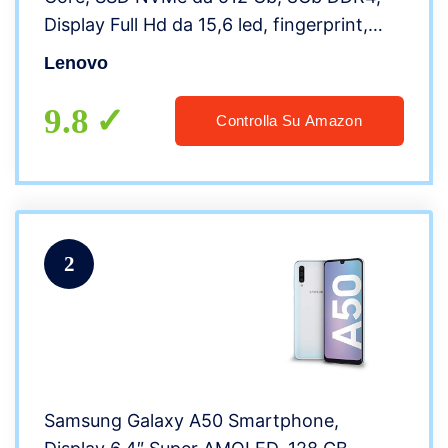
Display Full Hd da 15,6 led, fingerprint,
webcam, 4 usb, hdmi, Win10 Pro, Libre
Lenovo
Office, Pronto All’uso gar. Italiana
9.8
Controlla Su Amazon
2
Samsung Galaxy A50 Smartphone,