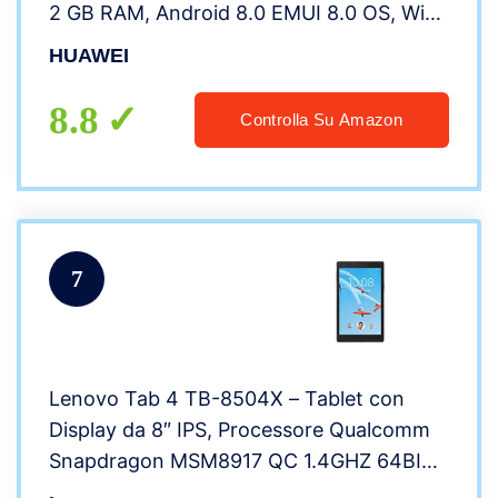
2 GB RAM, Android 8.0 EMUI 8.0 OS, Wi-
Fi, Nero
HUAWEI
8.8
Controlla Su Amazon
7
Lenovo Tab 4 TB-8504X – Tablet con
Display da 8″ IPS, Processore Qualcomm
Snapdragon MSM8917 QC 1.4GHZ 64BIT,
2 GB di RAM, 16GB eMMC, Fotocamera