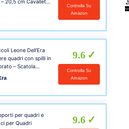
 – 20,5 cm Cavalletti
Controlla Su
 Espositori in Ferro
Amazon
ecorativo | Foto |
bri | Carte | CD –
coli Leone Dell’Era
9.6
e quadri con spilli in
prato – Scatola
Controlla Su
– Made in Italy
Era
Amazon
pporti per quadri e
9.6
ci per Quadri