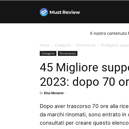
Must
Il nostro contenuto 
Review
Home
Categorie
Ferramenta
45 Migliore suppo
Categorie
Ferramenta
45 Migliore suppo
2023: dopo 70 ore
Di
Elsa Morante
-
Dopo aver trascorso 70 ore alla rice
da marchi rinomati, sono entrato in 
consultati per creare questo elenco d