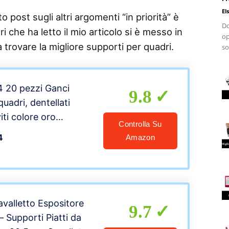
El
 post sugli altri argomenti “in priorità” è
Do
i che ha letto il mio articolo si è messo in
op
a trovare la migliore supporti per quadri.
so
 20 pezzi Ganci
9.8
quadri, dentellati
iti colore oro
Controlla Su
pendi quadro gandi
4
Amazon
i
valletto Espositore
9.7
 – Supporti Piatti da