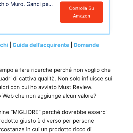
hio Muro, Ganci per
Controlla Su
oto, Dipinti,
Amazon
ecchi e Altri Oggetti,
nchi
|
Guida dell’acquirente
|
Domande
tempo a fare ricerche perché non voglio che
dri di cattiva qualità. Non solo influisce sui
alori con cui ho avviato Must Review.
o Web che non aggiunge alcun valore?
termine “MIGLIORE” perché dovrebbe esserci
 prodotto giusto è diverso per persone
rcostanze in cui un prodotto ricco di