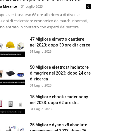
sa Morante
-
31 Luglio 2023
0
po aver trascorso 68 ore alla ricerca di diverse
zioni di essiccatore economico da marchi rinomati,
no entrato in contatto con esperti del settore...
47 Migliore elmetto cantiere
nel 2023: dopo 30 ore di ricerca
31 Luglio 2023
50 Migliore elettrostimolatore
dimagrire nel 2023: dopo 24 ore
di ricerca
31 Luglio 2023
15 Migliore ebook reader sony
nel 2023: dopo 62 ore di...
31 Luglio 2023
25 Migliore dyson v8 absolute
recensione nel 2023: dopo 26