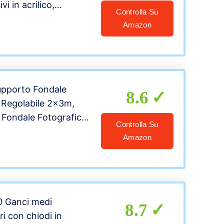
vi in acrilico,
Controlla Su
desiva extra forte,
Amazon
ggio per quadri (8 x 6
m)
pporto Fondale
8.6
 Regolabile 2x3m,
 Fondale Fotografico,
Controlla Su
Regolabile Staffa, kit
Amazon
 per sfondo con 4
 Sfondo, Borsa per
10 Ganci medi
8.7
i con chiodi in