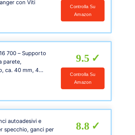
nger con Viti
Controlla Su
Amazon
716 700 – Supporto
9.5
a parete,
o, ca. 40 mm, 4
Controlla Su
ata circa 500 g, per
Amazon
acilmente i piatti
nci autoadesivi e
8.8
r specchio, ganci per