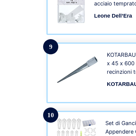
acciaio temprat
appendibile – Ma
Leone Dell’Era
9
KOTARBAU S
x 45 x 600
recinzioni 
Presa di Te
KOTARBA
ancoraggio
10
Set di Ganc
Appendere Q