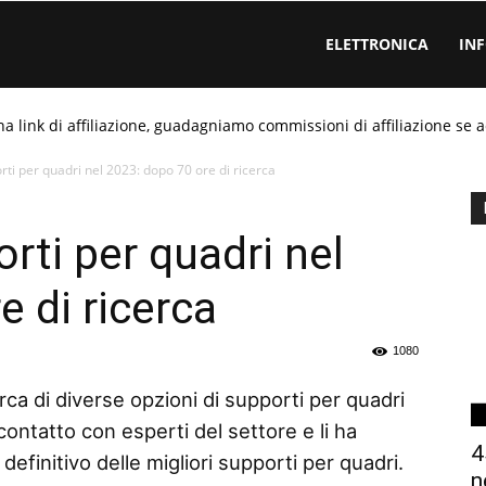
ELETTRONICA
IN
ha link di affiliazione, guadagniamo commissioni di affiliazione se a
rti per quadri nel 2023: dopo 70 ore di ricerca
rti per quadri nel
 di ricerca
1080
rca di diverse opzioni di supporti per quadri
contatto con esperti del settore e li ha
4
efinitivo delle migliori supporti per quadri.
n