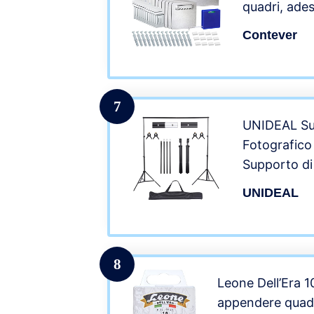
quadri, adesi
superficie a
Contever
set di fissa
cm, 4 x 4 c
7
UNIDEAL Su
Fotografico
Supporto di
Alto Sfondo 
UNIDEAL
di supporto
Morsetti di
Fotografia.
8
Leone Dell’Era 
appendere quadr