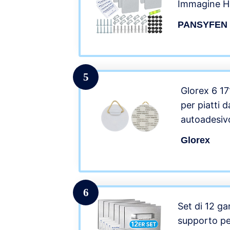
Immagine Ha
PANSYFEN
5
Glorex 6 1
per piatti d
autoadesiv
pezzi, port
Glorex
appendere f
6
Set di 12 ga
supporto pe