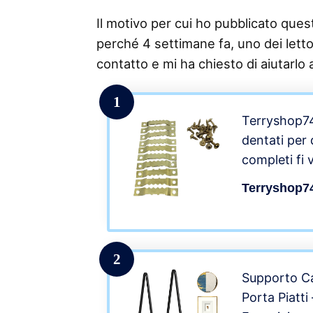
Il motivo per cui ho pubblicato questo
perché 4 settimane fa, uno dei lettor
contatto e mi ha chiesto di aiutarlo 
1
Terryshop74
dentati per 
completi fi v
ottonati ap
Terryshop7
dietro euadr
2
Supporto Ca
Porta Piatti