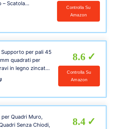
o – Scatola
Controlla Su
de in Italy, Bianco
Amazon
upporto per pali 45
8.6
 mm quadrati per
travi in legno zincato
Controlla Su
rra Manicotto di
U
Amazon
 staffa pavimento
i per Quadri Muro,
8.4
uadri Senza Chiodi,