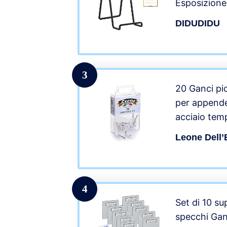
Esposizione
per Tavolo –
DIDUDIDU
per Piatto D
Cornice | Li
Nero
3
20 Ganci pic
per appender
acciaio tem
appendibile 
Leone Dell’
4
Set di 10 su
specchi Gan