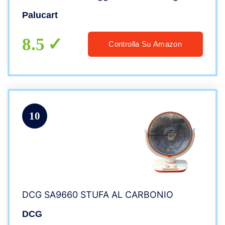
sistema di sicurezza colore grigio stile
Palucart
alluminio e bordi bianchi 29x24x62cm
8.5
Controlla Su Amazon
10
DCG SA9660 STUFA AL CARBONIO
DCG