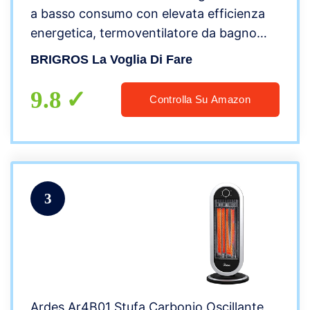
a basso consumo con elevata efficienza
energetica, termoventilatore da bagno
con struttura a parabola e filamento di
BRIGROS La Voglia Di Fare
carbonio (Piantana)
9.8
Controlla Su Amazon
3
Ardes Ar4B01 Stufa Carbonio Oscillante