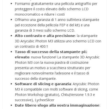
Forniamo gratuitamente una pellicola antigraffio per
proteggere il costo elevato dello schermo LCD
monocromatico e ridurre i costi
Offriamo una garanzia di 1 anno sull’intera stampante
(ad eccezione della pellicola FEP e del kit) e una
garanzia di 3 mesi sullo schermo LCD.
𝗔𝗹𝘁𝗼 𝗰𝗼𝗻𝘁𝗿𝗮𝘀𝘁𝗼 𝗲 𝗮𝗹𝘁𝗮 𝗽𝗿𝗲𝗰𝗶𝘀𝗶𝗼𝗻𝗲: la stampante
3D Anycubic Photon M3 utilizza uno schermo LCD con
un contrasto di 400:1
𝗧𝗮𝘀𝘀𝗼 𝗱𝗶 𝘀𝘂𝗰𝗰𝗲𝘀𝘀𝗼 𝗱𝗲𝗹𝗹𝗮 𝘀𝘁𝗮𝗺𝗽𝗮𝗻𝘁𝗲 𝗽𝗶ù
𝗲𝗹𝗲𝘃𝗮𝘁𝗼: nuova funzione! La stampante 3D Anycubic
Photon M3 con la nuova piastra di costruzione
presenta un motivo a scacchiera strutturato per
migliorare notevolmente l’adesione e il tasso di
successo della stampante.
𝗦𝗼𝗳𝘁𝘄𝗮𝗿𝗲 𝗱𝗶 𝘀𝗹𝗶𝗰𝗶𝗻𝗴 𝗲 𝗴𝗮𝗿𝗮𝗻𝘇𝗶𝗮: Anycubic Photon
M3 è compatibile con molti software di slicing, come
Photon Workshop (gratuito), Chitu(Versione 1.9.3 e
successive), LycheeSlicer
𝗗𝗮𝘁𝗲 𝗹𝗶𝗯𝗲𝗿𝗼 𝘀𝗳𝗼𝗴𝗼 𝗮𝗹𝗹𝗮 𝘃𝗼𝘀𝘁𝗿𝗮 𝗶𝗺𝗺𝗮𝗴𝗶𝗻𝗮𝘇𝗶𝗼𝗻𝗲: