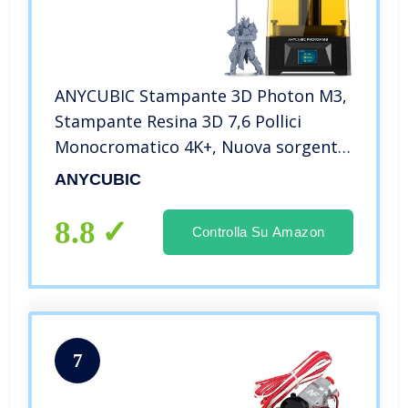
ANYCUBIC Stampante 3D Photon M3,
Stampante Resina 3D 7,6 Pollici
Monocromatico 4K+, Nuova sorgente
luminosa, Precisione di stampa Ultra
ANYCUBIC
Elevata, Stampa intelligente,
Dimensioni di Stampa
8.8
Controlla Su Amazon
180x163x102mm
7