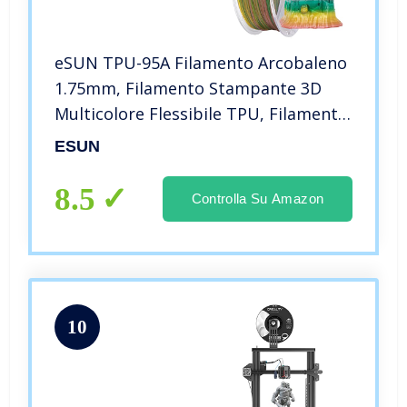
eSUN TPU-95A Filamento Arcobaleno
1.75mm, Filamento Stampante 3D
Multicolore Flessibile TPU, Filamento
Multicolore Cambia Gradiente 1KG
ESUN
per Stampante 3D, Multicolore
Arcobaleno
8.5
Controlla Su Amazon
10