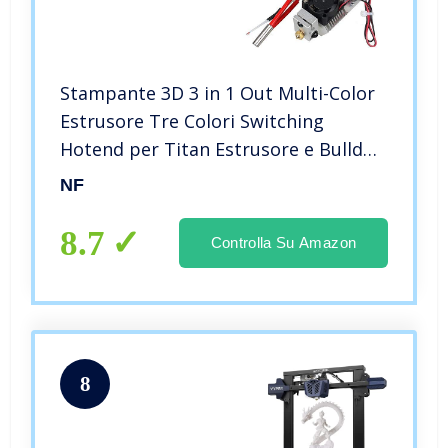
Stampante 3D 3 in 1 Out Multi-Color
Estrusore Tre Colori Switching
Hotend per Titan Estrusore e Bulldog
Bowden estrusore uso 1.75mm
NF
8.7
Controlla Su Amazon
8