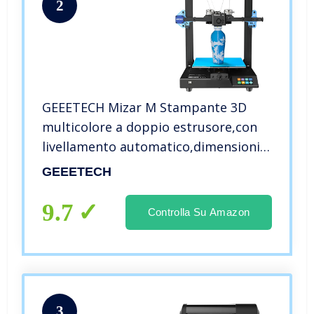
2
GEEETECH Mizar M Stampante 3D
multicolore a doppio estrusore,con
livellamento automatico,dimensioni
di stampa di 255 x 255 x 260 mm,con
GEEETECH
driver silenzioso TMC2208,stampa 3D
FDM doppio asse Z
9.7
Controlla Su Amazon
3