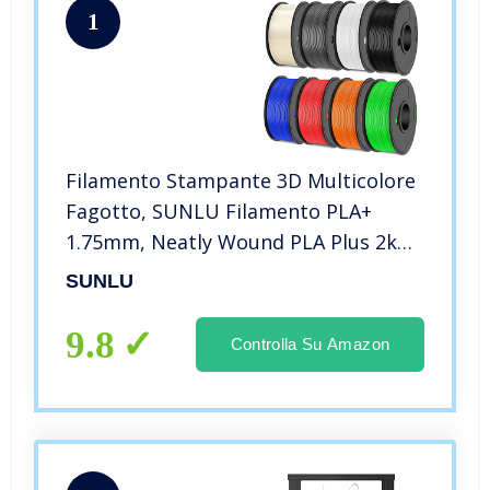
1
Filamento Stampante 3D Multicolore
Fagotto, SUNLU Filamento PLA+
1.75mm, Neatly Wound PLA Plus 2kg,
8 Confezione 0.25kg Bobina, 8 Colori,
SUNLU
Nero+Bianco+Grigio+Trasparente+Rosso+Bl
9.8
Controlla Su Amazon