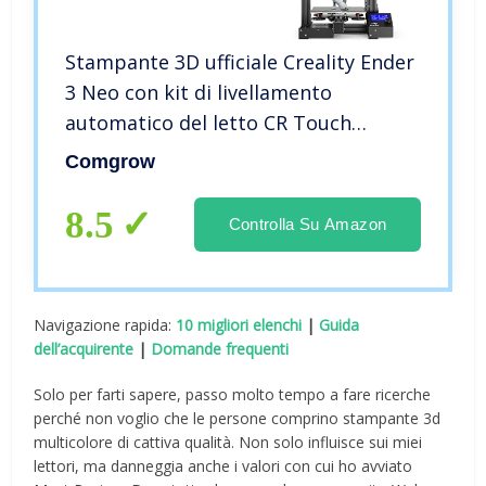
Stampante 3D ufficiale Creality Ender
3 Neo con kit di livellamento
automatico del letto CR Touch
Estrusore interamente in metallo
Comgrow
Piattaforma di stampa su vetro al
carborundum Scheda madre
8.5
Controlla Su Amazon
silenziosa
Navigazione rapida:
10 migliori elenchi
|
Guida
dell’acquirente
|
Domande frequenti
Solo per farti sapere, passo molto tempo a fare ricerche
perché non voglio che le persone comprino stampante 3d
multicolore di cattiva qualità. Non solo influisce sui miei
lettori, ma danneggia anche i valori con cui ho avviato