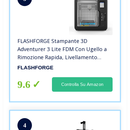
FLASHFORGE Stampante 3D
Adventurer 3 Lite FDM Con Ugello a
Rimozione Rapida, Livellamento
Automatico, Super Conveniente,
FLASHFORGE
Stampa Cloud Silenziosa, Volume di
Costruzione 150 X 150 X 150 mm
9.6
Controlla Su Amazon
4