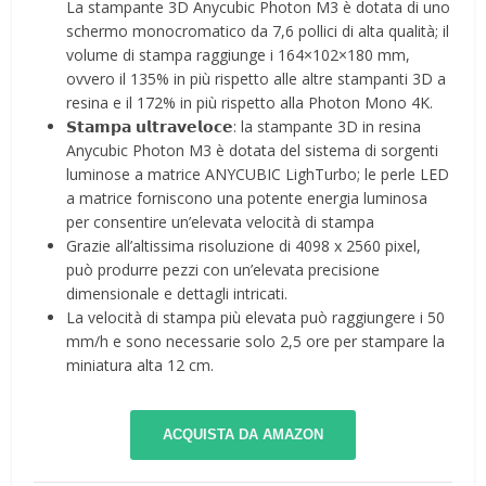
La stampante 3D Anycubic Photon M3 è dotata di uno
schermo monocromatico da 7,6 pollici di alta qualità; il
volume di stampa raggiunge i 164×102×180 mm,
ovvero il 135% in più rispetto alle altre stampanti 3D a
resina e il 172% in più rispetto alla Photon Mono 4K.
𝗦𝘁𝗮𝗺𝗽𝗮 𝘂𝗹𝘁𝗿𝗮𝘃𝗲𝗹𝗼𝗰𝗲: la stampante 3D in resina
Anycubic Photon M3 è dotata del sistema di sorgenti
luminose a matrice ANYCUBIC LighTurbo; le perle LED
a matrice forniscono una potente energia luminosa
per consentire un’elevata velocità di stampa
Grazie all’altissima risoluzione di 4098 x 2560 pixel,
può produrre pezzi con un’elevata precisione
dimensionale e dettagli intricati.
La velocità di stampa più elevata può raggiungere i 50
mm/h e sono necessarie solo 2,5 ore per stampare la
miniatura alta 12 cm.
ACQUISTA DA AMAZON