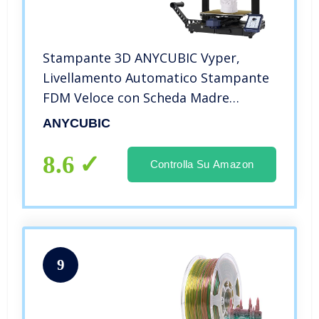
Stampante 3D ANYCUBIC Vyper,
Livellamento Automatico Stampante
FDM Veloce con Scheda Madre
Silenziosa a 32 bit TMC2209,
ANYCUBIC
Piattaforma Magnetica Rimovibile,
Dimensioni di Stampa
8.6
Controlla Su Amazon
245x245x260mm
9