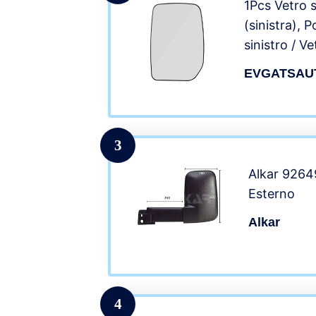
1Pcs Vetro s
(sinistra), 
sinistro / V
laterale per
EVGATSAU
2002 2003 
2007 2008 
2013
3
Alkar 9264
Esterno
Alkar
4