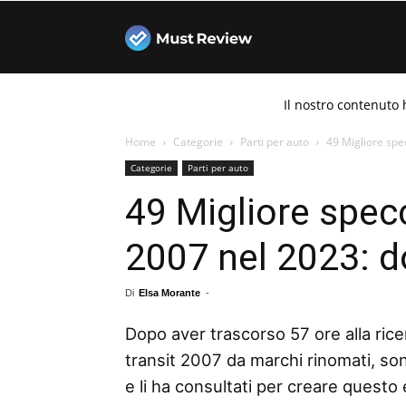
Must
Il nostro contenuto 
Review
Home
Categorie
Parti per auto
49 Migliore spec
Categorie
Parti per auto
49 Migliore specc
2007 nel 2023: d
Di
Elsa Morante
-
Dopo aver trascorso 57 ore alla rice
transit 2007 da marchi rinomati, son
e li ha consultati per creare questo 