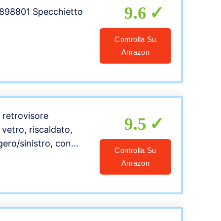
9.6
1898801 Specchietto
Controlla Su
Amazon
 retrovisore
9.5
vetro, riscaldato,
gero/sinistro, con
Controlla Su
upporto.
Amazon