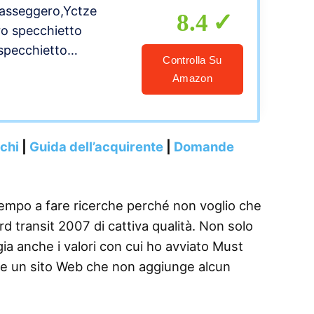
passeggero,Yctze
8.4
ro specchietto
 specchietto
Controlla Su
transit sinistro
Amazon
istro transit
 per Ford Transit
nchi
|
Guida dell’acquirente
|
Domande
tempo a fare ricerche perché non voglio che
 transit 2007 di cattiva qualità. Non solo
gia anche i valori con cui ho avviato Must
re un sito Web che non aggiunge alcun