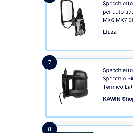
Specchietto 
per auto ad
MK6 MK7 2
2004 2005 
Liuzz
2009 2010 
sinistra
7
Specchietto
Specchio Sin
Termico Lat
KAWIN Shop
8