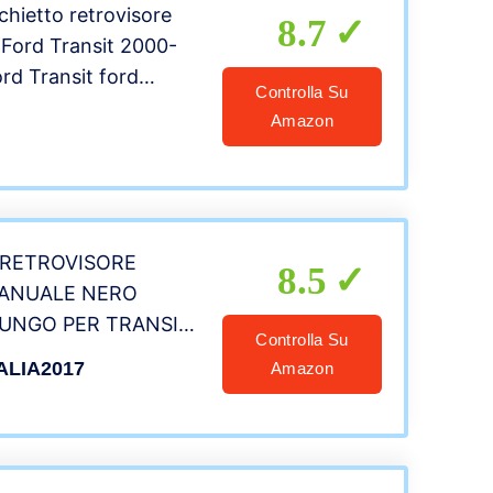
hietto retrovisore
8.7
 Ford Transit 2000-
rd Transit ford
Controlla Su
0 ford transit custom
Amazon
ord Transit 2010
 RETROVISORE
8.5
ANUALE NERO
LUNGO PER TRANSIT
Controlla Su
AL 2006
ALIA2017
Amazon