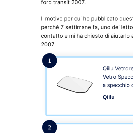
ford transit 2007.
Il motivo per cui ho pubblicato questo
perché 7 settimane fa, uno dei lettor
contatto e mi ha chiesto di aiutarlo 
2007.
1
Qiilu Vetror
Vetro Specc
a specchio 
Riscaldamen
Qiilu
2013 lato d
2