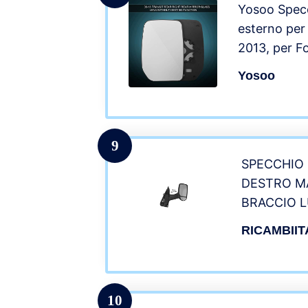
Yosoo Specc
esterno per
2013, per Fo
Transit T28
Yosoo
retrovisor f
9
SPECCHIO
DESTRO M
BRACCIO 
DAL 2000 
RICAMBIIT
10