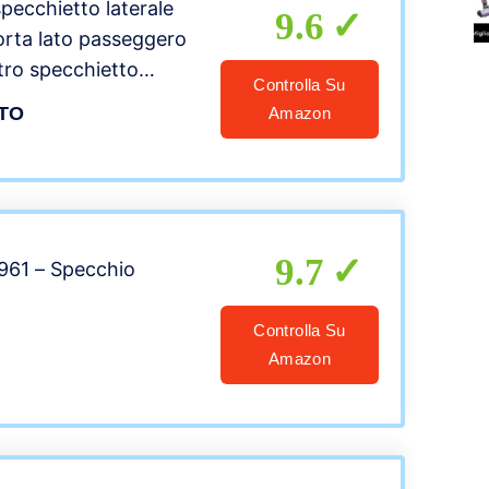
pecchietto laterale
9.6
Porta lato passeggero
etro specchietto
Controlla Su
 Transit 2000 2001
TO
Amazon
2004 2005 2006
2009 2010 2011 2012
9.7
961 – Specchio
Controlla Su
Amazon