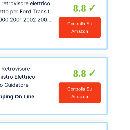
retrovisore elettrico
8.8
atto per Ford Transit
000 2001 2002 2003
Controlla Su
2006 2007 2008
Amazon
2011 2012 2013-
 Retrovisore
8.8
istro Elettrico
o Guidatore
Controlla Su
ping On Line
Amazon