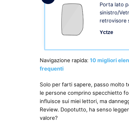
Porta lato 
sinistro/Vet
retrovisore
retrovisore 
Yctze
specchio sin
sostituzione
2000-2013
Navigazione rapida:
10 migliori ele
frequenti
Solo per farti sapere, passo molto 
le persone comprino specchietto ford
influisce sui miei lettori, ma danneg
Review. Dopotutto, ha senso legge
valore?