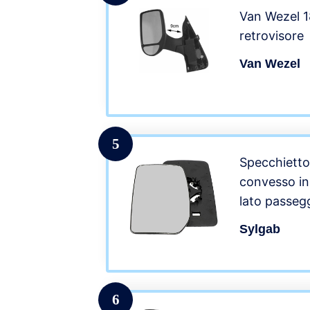
Van Wezel 
retrovisore
Van Wezel
5
Specchietto
convesso in 
lato passeg
piastra di s
Sylgab
6