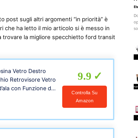
El
Do
 post sugli altri argomenti “in priorità” è
op
i che ha letto il mio articolo si è messo in
so
a trovare la migliore specchietto ford transit
esina Vetro Destro
9.9
hio Retrovisore Vetro
d’ala con Funzione di
Controlla Su
to per Transit 2000-
Amazon
estro del conducente