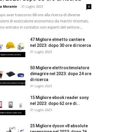
sa Morante
-
31 Luglio 2023
0
po aver trascorso 68 ore alla ricerca di diverse
zioni di essiccatore economico da marchi rinomati,
no entrato in contatto con esperti del settore...
47 Migliore elmetto cantiere
nel 2023: dopo 30 ore di ricerca
31 Luglio 2023
50 Migliore elettrostimolatore
dimagrire nel 2023: dopo 24 ore
di ricerca
31 Luglio 2023
15 Migliore ebook reader sony
nel 2023: dopo 62 ore di...
31 Luglio 2023
25 Migliore dyson v8 absolute
recensione nel 2023: dopo 26