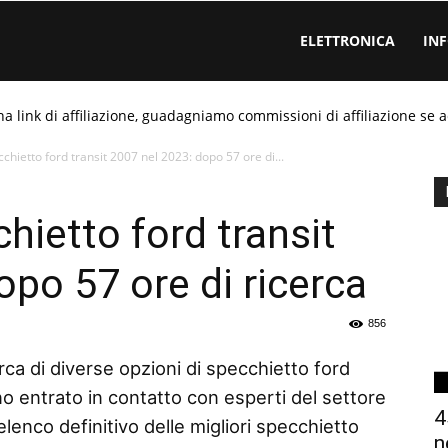
ELETTRONICA
IN
ha link di affiliazione, guadagniamo commissioni di affiliazione se a
chietto ford transit 2007 nel 2023: dopo 57 ore di...
hietto ford transit
opo 57 ore di ricerca
856
rca di diverse opzioni di specchietto ford
o entrato in contatto con esperti del settore
4
elenco definitivo delle migliori specchietto
n