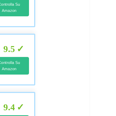
Controlla Su
Amazon
9.5
Controlla Su
Amazon
9.4