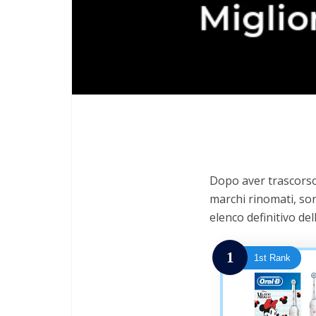
Dopo aver trascorso 
marchi rinomati, son
elenco definitivo del
1
1st Rank