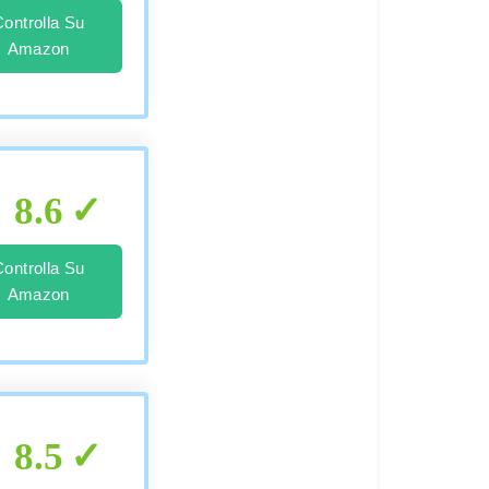
Controlla Su
Amazon
8.6
Controlla Su
Amazon
8.5