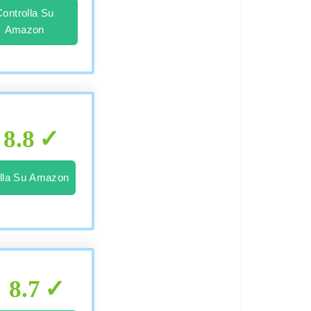
Controlla Su
Amazon
8.8
lla Su Amazon
8.7