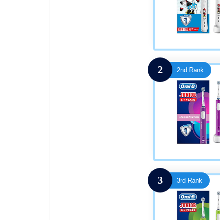
2
2nd Rank
3
3rd Rank