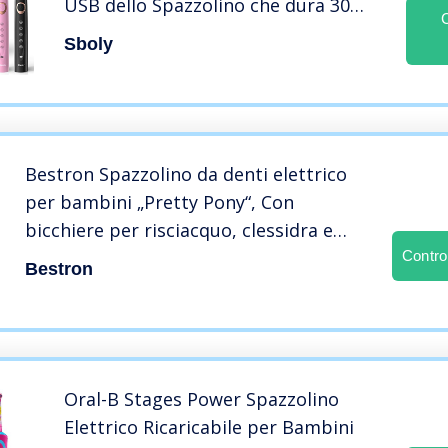
USB dello Spazzolino che dura 30
giorni, Timer Interno Intelligente
Sboly
Spazzolino Ricaricabile Adulti e
Bambini(Nero e Rosa)
Bestron Spazzolino da denti elettrico
per bambini „Pretty Pony“, Con
bicchiere per risciacquo, clessidra e
base, Funzionamento a batteria, Rosa
Contro
Bestron
Oral-B Stages Power Spazzolino
Elettrico Ricaricabile per Bambini