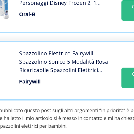
Personaggi Disney Frozen 2, 1
Custodia da Viaggio, dai 3 Anni in Su
Oral-B
Spazzolino Elettrico Fairywill
Spazzolino Sonico 5 Modalità Rosa
Ricaricabile Spazzolini Elettrici
Ricarica USB 4 Ore per 30 Giorni di
Fairywill
Utilizzo 3 Teste di Ricambio Timer
Spazzolino per Adulti Bambini
 pubblicato questo post sugli altri argomenti “in priorità” è
he ha letto il mio articolo si è messo in contatto e mi ha chiest
pazzolini elettrici per bambini.