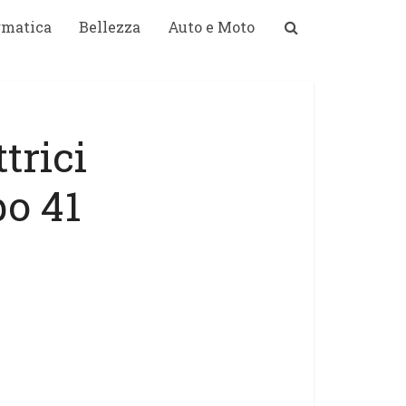
rmatica
Bellezza
Auto e Moto
trici
po 41