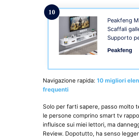
cm Facile d
10
Peakfeng Mo
Scaffali gal
Supporto pe
Bianco e Ma
Peakfeng
cm Console 
Parete, Facil
Navigazione rapida:
10 migliori ele
frequenti
Solo per farti sapere, passo molto 
le persone comprino smart tv rapport
influisce sui miei lettori, ma danneg
Review. Dopotutto, ha senso legge