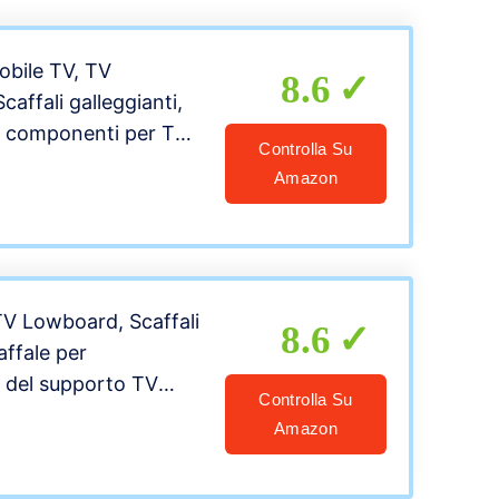
bile TV, TV
8.6
affali galleggianti,
r componenti per TV
Controlla Su
e, Console TV a
Amazon
/120 / 140/150 cm
n Legno Media
r stoccaggio.
TV Lowboard, Scaffali
8.6
caffale per
 del supporto TV
Controlla Su
, Televisione / Audio /
Amazon
ole Media Media
mponenti, 120/140/160