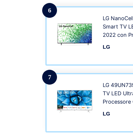
scaffale per
6
LG NanoCe
Smart TV L
2022 con P
4K, Wi-Fi,
LG
MODE, Game
Assistant e 
Telecomand
7
LG 49UN73
TV LED Ultr
Processore 
AI ThinQ, H
LG
Assistant e 
4K, Bianco