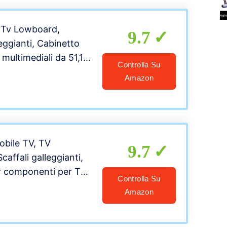
 Tv Lowboard,
9.7
leggianti, Cabinetto
multimediali da 51,1 /
Controlla Su
, Scaffali TV-Top Box,
Amazon
rale realizzato in
ale senza peculiare
bile TV, TV
9.7
affali galleggianti,
r componenti per TV
Controlla Su
e, 140/160 cm
Amazon
a Terra/Console
e, Produzione di