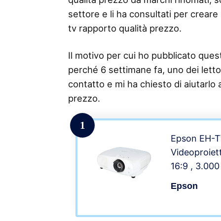
settore e li ha consultati per creare
tv rapporto qualità prezzo.
Il motivo per cui ho pubblicato questo
perché 6 settimane fa, uno dei lettor
contatto e mi ha chiesto di aiutarlo 
prezzo.
1
Epson EH-
Videoproie
16:9 , 3.00
Contrasto 4
Epson
500″, 2 HDM
and-play, P