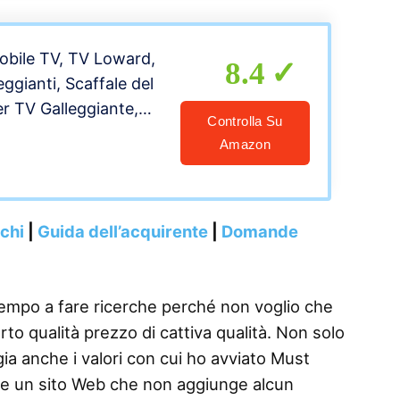
a montare
bile TV, TV Loward,
8.4
leggianti, Scaffale del
r TV Galleggiante,
Controlla Su
rrone, 120/130/150
Amazon
multimediale a
e da installare.
nchi
|
Guida dell’acquirente
|
Domande
tempo a fare ricerche perché non voglio che
o qualità prezzo di cattiva qualità. Non solo
gia anche i valori con cui ho avviato Must
re un sito Web che non aggiunge alcun