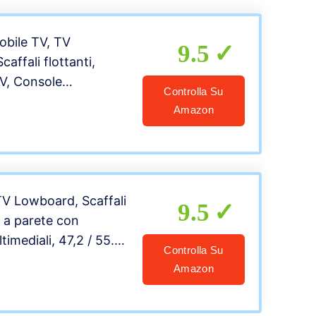
rale
bile TV, TV
9.5
affali flottanti,
V, Console
Controlla Su
 140/160, Realizzato
Amazon
turale, Non ha Un
olare ed è Facile da
ndersi Cura di.
TV Lowboard, Scaffali
9.5
V a parete con
imediali, 47,2 / 55.1 /
Controlla Su
amera da letto
Amazon
etto in legno
bile TV a muro, set di