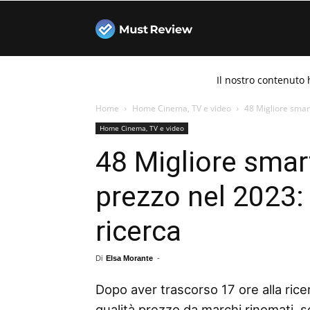
Must
Il nostro contenuto 
Review
Home
Home Cinema, TV e video
48 Migliore smart
Home Cinema, TV e video
48 Migliore smart
prezzo nel 2023:
ricerca
Di
Elsa Morante
-
Dopo aver trascorso 17 ore alla rice
qualità prezzo da marchi rinomati, s