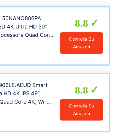
 rout
ll 50NANO806PA
8.8
ED 4K Ultra HD 50”
rocessore Quad Core
Controlla Su
 webOS 6.0, FILMAKER
Amazon
 Optimizer, Google
Alexa Integrati,
o Puntatore
906LE.AEUD Smart
8.8
a HD 4K IPS 49”,
Quad Core 4K, Wi-Fi,
Controlla Su
DR 10 Pro, Google
Amazon
Alexa Integrati – TV