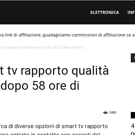
ELETTRONICA
IN
ha link di affiliazione, guadagniamo commissioni di affiliazione se a
 tv rapporto qualità prezzo nel 2023: dopo 58 ore...
 tv rapporto qualità
 dopo 58 ore di
1460
4
rca di diverse opzioni di smart tv rapporto
n
ono entrato in contatto con esperti del