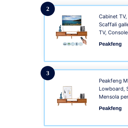
2
Cabinet TV,
Scaffali gal
TV, Console 
62,9 pollici
Peakfeng
Bamboo natu
bambù natur
odore.
3
Peakfeng Mo
Lowboard, Sc
Mensola pe
Galleggiant
Peakfeng
Cabinet TV 
multimedial