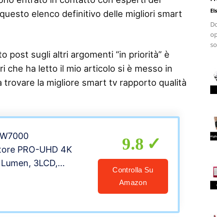
El
 questo elenco definitivo delle migliori smart
Do
op
so
 post sugli altri argomenti “in priorità” è
i che ha letto il mio articolo si è messo in
a trovare la migliore smart tv rapporto qualità
TW7000
9.8
ttore PRO-UHD 4K
0 Lumen, 3LCD,
Controlla Su
0.000:1, Display fino
Amazon
I, Straming Plug-
roiezione 2D e 3D