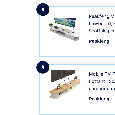
8
Peakfeng Mo
Lowboard, Sc
Scaffale pe
Galleggiant
Peakfeng
Parete, 100
Tavolo TV i
Scaffale pe
9
Mobile TV, 
flottanti, S
componenti
galleggiante
Peakfeng
Video Cons
Scaffali co