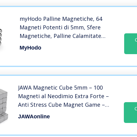
myHodo Palline Magnetiche, 64
Magneti Potenti di 5mm, Sfere
Magnetiche, Palline Calamitate
Antistress, Costruzioni Magnetiche
MyHodo
3D, Magnetic Balls, Calamite per
Frigorifero e Lavagna Magnetica
(argento)
JAWA Magnetic Cube 5mm – 100
Magneti al Neodimio Extra Forte –
Anti Stress Cube Magnet Game –
C
Premium Magnetic Cube –
JAWAonline
Whiteboard and Fridge Magnets –
Cube magnetico