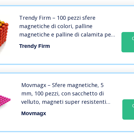
Trendy Firm – 100 pezzi sfere
magnetiche di colori, palline
magnetiche e palline di calamita per
lavagna frigo costruzioni e figure
Trendy Firm
creative Puzzle 3D antistres
Movmagx – Sfere magnetiche, 5
mm, 100 pezzi, con sacchetto di
velluto, magneti super resistenti
per bacheca, lavagna magnetica,
Movmagx
lavagna bianca e frigorifero, rosa., 5
mm