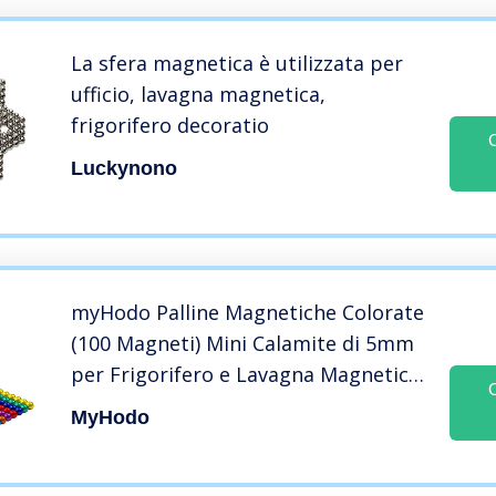
La sfera magnetica è utilizzata per
ufficio, lavagna magnetica,
frigorifero decoratio
Luckynono
myHodo Palline Magnetiche Colorate
(100 Magneti) Mini Calamite di 5mm
per Frigorifero e Lavagna Magnetica,
Sfere Magnetiche Antistress, Gadget
MyHodo
Strani, Magnetic Balls, Palline
Calamitate (8 Colori)