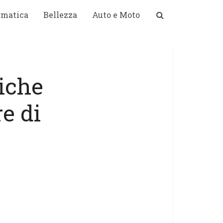
rmatica
Bellezza
Auto e Moto
iche
e di