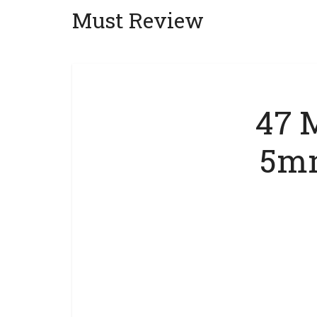
Must Review
47 
5mm