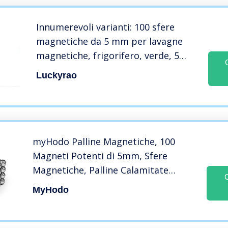
Innumerevoli varianti: 100 sfere
magnetiche da 5 mm per lavagne
magnetiche, frigorifero, verde, 5
mm (10 colour)
Luckyrao
myHodo Palline Magnetiche, 100
Magneti Potenti di 5mm, Sfere
Magnetiche, Palline Calamitate
Antistress, Costruzioni Magnetiche
MyHodo
3D Magnetic Balls, Calamite per
Frigorifero e Lavagna Magnetica
(argento)