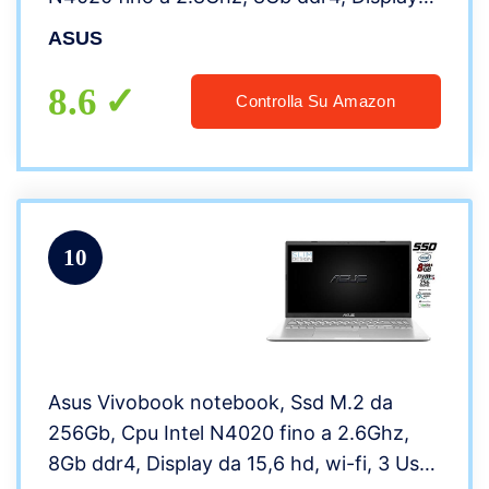
da 15,6 hd antiriflesso, wi-fi, 4 Usb, Bt,
ASUS
hdmi, webcam, Win 10 pro, Pronto all’uso
8.6
Controlla Su Amazon
10
Asus Vivobook notebook, Ssd M.2 da
256Gb, Cpu Intel N4020 fino a 2.6Ghz,
8Gb ddr4, Display da 15,6 hd, wi-fi, 3 Usb,