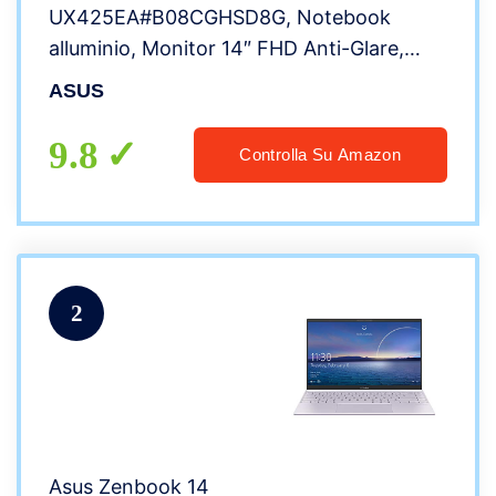
UX425EA#B08CGHSD8G, Notebook
alluminio, Monitor 14″ FHD Anti-Glare,
Intel Core 11ma generazione i7-1165G7,
ASUS
RAM 16GB, 512GB SSD PCIE, grafica Intel
Iris Xe, Windows 10 Home, Lilac Mist
9.8
Controlla Su Amazon
2
Asus Zenbook 14