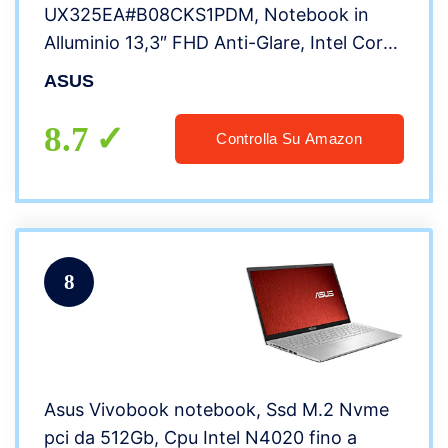
UX325EA#B08CKS1PDM, Notebook in
Alluminio 13,3″ FHD Anti-Glare, Intel Core
11ma Generazione i3-1115G4, RAM 8GB,
ASUS
256GB SSD PCIE, Grafica Intel Iris Plus,
Windows 10 Home, Grigio Scuro
8.7
Controlla Su Amazon
8
Asus Vivobook notebook, Ssd M.2 Nvme
pci da 512Gb, Cpu Intel N4020 fino a