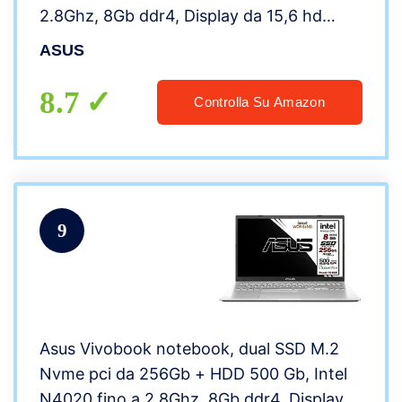
2.8Ghz, 8Gb ddr4, Display da 15,6 hd
antiriflesso, wi-fi, 4 Usb, Bt, hdmi,
ASUS
webcam, Win 10 pro, Pronto all’uso Gar.
Italia
8.7
Controlla Su Amazon
9
Asus Vivobook notebook, dual SSD M.2
Nvme pci da 256Gb + HDD 500 Gb, Intel
N4020 fino a 2.8Ghz, 8Gb ddr4, Display