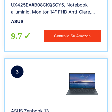
UX425EA#B08CKQSCY5, Notebook
alluminio, Monitor 14″ FHD Anti-Glare,
Intel Core 11ma Generazione i5-1135G7,
ASUS
RAM 8GB, 512GB SSD PCIE, Grafica Intel
Iris Xe, Windows 10 Home, Lilac Mist
9.7
Controlla Su Amazon
3
ASUS Zenbook 13