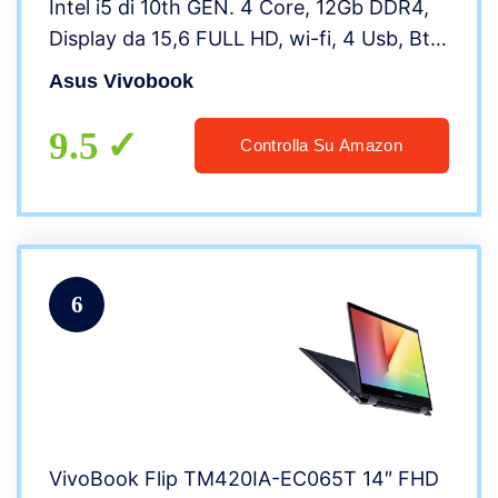
Intel i5 di 10th GEN. 4 Core, 12Gb DDR4,
Display da 15,6 FULL HD, wi-fi, 4 Usb, Bt,
Sk Video Intel UHd 620, Win 10 pro,
Asus Vivobook
Pronto All’uso Gar. Italia
9.5
Controlla Su Amazon
6
VivoBook Flip TM420IA-EC065T 14″ FHD