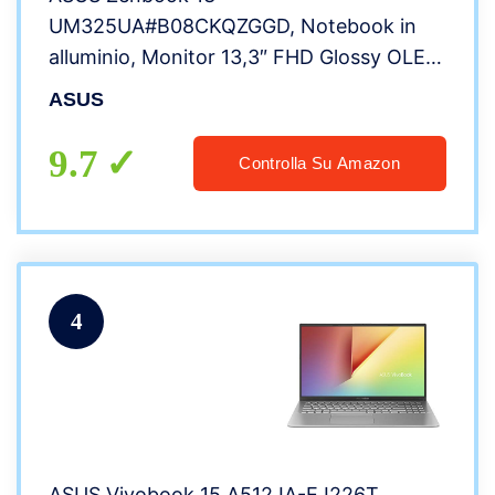
UM325UA#B08CKQZGGD, Notebook in
alluminio, Monitor 13,3″ FHD Glossy OLED,
AMD Ryzen 5 5500U, RAM 8GB, 512GB
ASUS
SSD PCIE, Windows 10 Home, Grigio scuro
9.7
Controlla Su Amazon
4
ASUS Vivobook 15 A512JA-EJ226T,