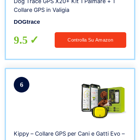
Dog Trace GPS X20+ Kit 1 Palmare + 1
Collare GPS in Valigia
DOGtrace
9.5
Controlla Su Amazon
6
Kippy – Collare GPS per Cani e Gatti Evo –