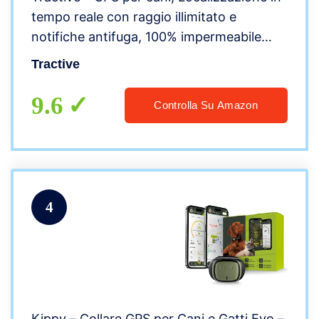
tempo reale con raggio illimitato e
notifiche antifuga, 100% impermeabile
(marrone)
Tractive
9.6
Controlla Su Amazon
4
Kippy – Collare GPS per Cani e Gatti Evo –