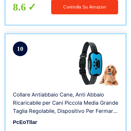
8.6
Controlla Su Amazon
10
Collare Antiabbaio Cane, Anti Abbaio
Ricaricabile per Cani Piccola Media Grande
Taglia Regolabile, Dispositivo Per Fermare
L’Abbaio Dei Cani Con 7 Sensibilità,
PcEoTllar
Modalità Bip E Vibrazione, Blu