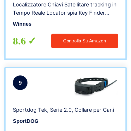
Localizzatore Chiavi Satellitare tracking in
Tempo Reale Locator spia Key Finder
Bambini, Cani, Gatti, Anziani,Portafoglio,
Winnes
Cercatore di Allarmi Chiave,TK901
8.6
Controlla Su Amazon
9
Sportdog Tek, Serie 2.0, Collare per Cani
SportDOG