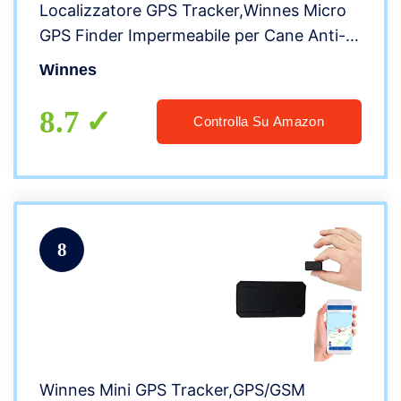
Localizzatore GPS Tracker,Winnes Micro
GPS Finder Impermeabile per Cane Anti-
Fugo Anti-Perdita con APP Senza
Winnes
Abbonamento Geo-fence,4G TK911Pro
8.7
Controlla Su Amazon
8
Winnes Mini GPS Tracker,GPS/GSM