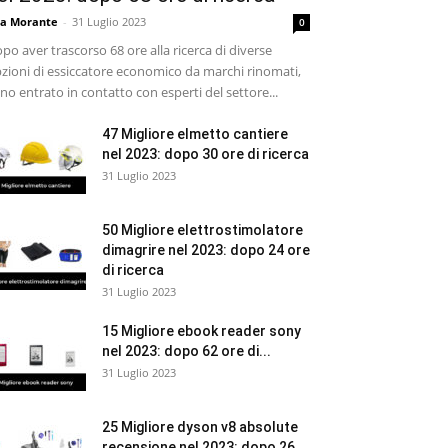
sa Morante
-
31 Luglio 2023
0
po aver trascorso 68 ore alla ricerca di diverse
zioni di essiccatore economico da marchi rinomati,
no entrato in contatto con esperti del settore...
47 Migliore elmetto cantiere
nel 2023: dopo 30 ore di ricerca
31 Luglio 2023
50 Migliore elettrostimolatore
dimagrire nel 2023: dopo 24 ore
di ricerca
31 Luglio 2023
15 Migliore ebook reader sony
nel 2023: dopo 62 ore di...
31 Luglio 2023
25 Migliore dyson v8 absolute
recensione nel 2023: dopo 26