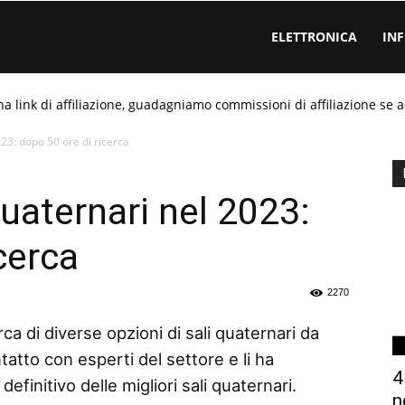
ELETTRONICA
IN
ha link di affiliazione, guadagniamo commissioni di affiliazione se a
023: dopo 50 ore di ricerca
quaternari nel 2023:
cerca
2270
ca di diverse opzioni di sali quaternari da
tatto con esperti del settore e li ha
4
efinitivo delle migliori sali quaternari.
n