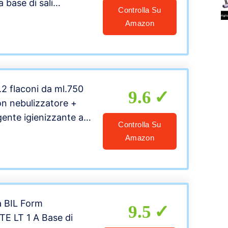
 base di sali
Controlla Su
uaternario associati
Amazon
vo non ionico,
 la pulizia e
ne delle superfici
sigliato anche per
nitizzante nel
2 flaconi da ml.750
9.6
 tessuti.
con nebulizzatore +
NTI DETERGENTI
gente igienizzante a
Controlla Su
PERFICI DURE
’ammonio quaternario
Amazon
a BIL Form
9.5
E LT 1 A Base di