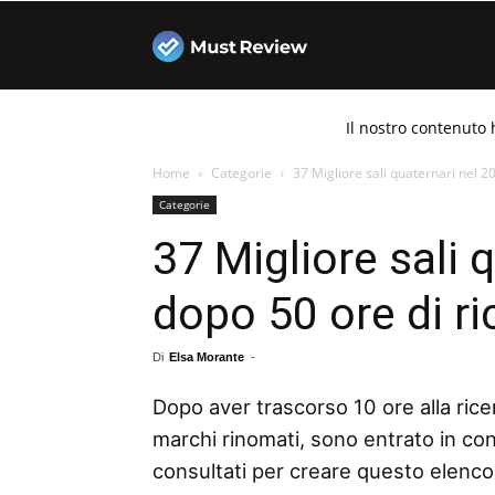
Must
Il nostro contenuto 
Review
Home
Categorie
37 Migliore sali quaternari nel 2
Categorie
37 Migliore sali 
dopo 50 ore di ri
Di
Elsa Morante
-
Dopo aver trascorso 10 ore alla ricer
marchi rinomati, sono entrato in con
consultati per creare questo elenco d