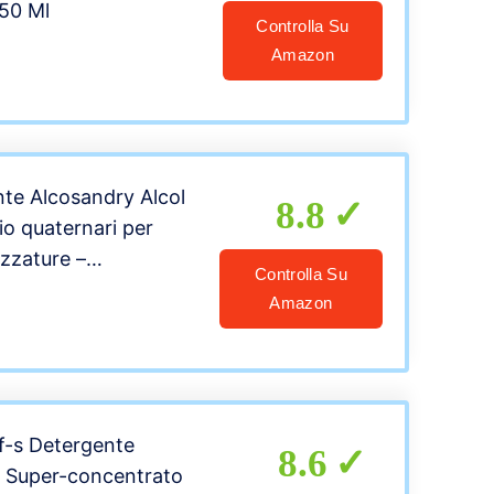
50 Ml
Controlla Su
Amazon
ante Alcosandry Alcol
8.8
io quaternari per
ezzature –
Controlla Su
tutti nebulizzatori
Amazon
erdem Shop
iff-s Detergente
8.6
e Super-concentrato