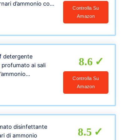
ternari d’ammonio con
Controlla Su
stadose da 1L
Amazon
iff detergente
8.6
 profumato ai sali
d’ammonio
Controlla Su
Amazon
mato disinfettante
8.5
ari di ammonio