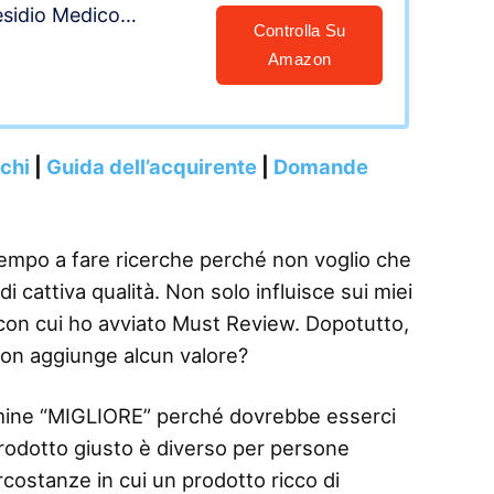
esidio Medico
Controlla Su
ienizzante cartone da
Amazon
nchi
|
Guida dell’acquirente
|
Domande
tempo a fare ricerche perché non voglio che
i cattiva qualità. Non solo influisce sui miei
i con cui ho avviato Must Review. Dopotutto,
on aggiunge alcun valore?
termine “MIGLIORE” perché dovrebbe esserci
 prodotto giusto è diverso per persone
rcostanze in cui un prodotto ricco di