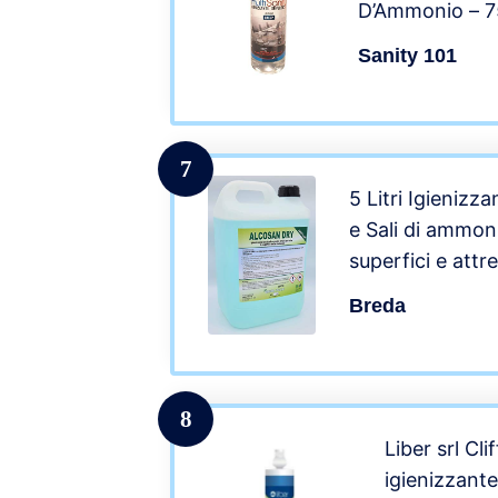
D’Ammonio – 7
Sanity 101
7
5 Litri Igienizz
e Sali di ammon
superfici e attr
Compatibile con 
Breda
elettrici – Det
8
Liber srl Cl
igienizzant