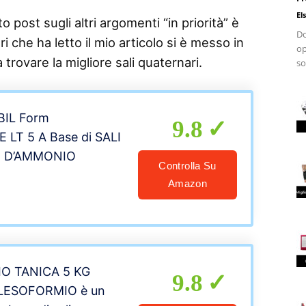
El
 post sugli altri argomenti “in priorità” è
Do
i che ha letto il mio articolo si è messo in
op
 trovare la migliore sali quaternari.
so
 BIL Form
9.8
 LT 5 A Base di SALI
 D’AMMONIO
Controlla Su
Amazon
O TANICA 5 KG
9.8
 LESOFORMIO è un