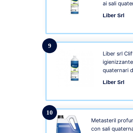
ai sali qua
flacone giu
Liber Srl
9
Liber srl Cl
igienizzante
quaternari 
all’eucalipto
Liber Srl
10
Metasteril profu
con sali quatern