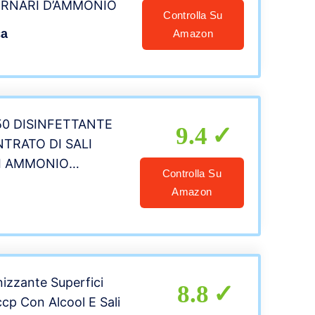
ERNARI D’AMMONIO
Controlla Su
ca
Amazon
 50 DISINFETTANTE
9.4
TRATO DI SALI
I AMMONIO
Controlla Su
ienizzante
Amazon
nizzante Superfici
8.8
ccp Con Alcool E Sali