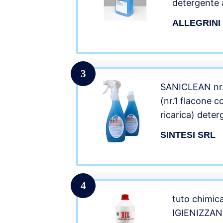
detergente a
d’ammonio q
ALLEGRINI
a tensioatti
specifico per
sanitizzazio
dure. E’ con
3
un’azione sa
SANICLEAN nr.
lavaggio dei
(nr.1 flacone 
SANITIZZA
ricarica) deter
PULIZIA SU
base di sali d
SINTESI SRL
4
tuto chimic
IGIENIZZANT