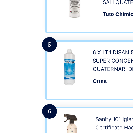
SALI QUAT
Tuto Chimi
5
6 X LT.1 DISAN
SUPER CONCEN
QUATERNARI D
Disinfettante Ig
Orma
Antibatterico
6
Sanity 101 Igie
Certificato Ha