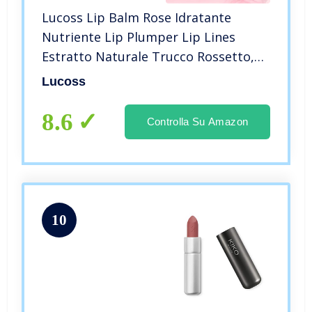
Lucoss Lip Balm Rose Idratante
Nutriente Lip Plumper Lip Lines
Estratto Naturale Trucco Rossetto,
Ottima Scelta e Regalo per Ragazze
Lucoss
8.6
Controlla Su Amazon
10