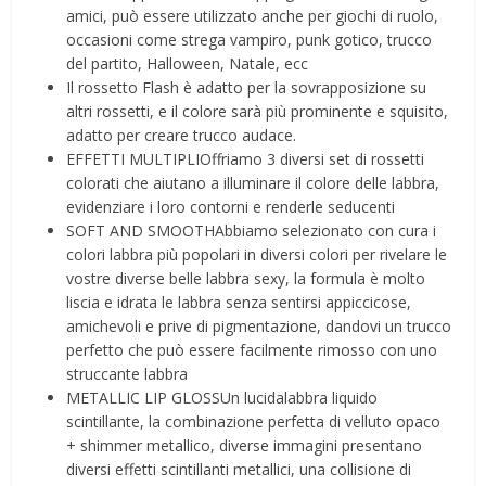
amici, può essere utilizzato anche per giochi di ruolo,
occasioni come strega vampiro, punk gotico, trucco
del partito, Halloween, Natale, ecc
Il rossetto Flash è adatto per la sovrapposizione su
altri rossetti, e il colore sarà più prominente e squisito,
adatto per creare trucco audace.
EFFETTI MULTIPLIOffriamo 3 diversi set di rossetti
colorati che aiutano a illuminare il colore delle labbra,
evidenziare i loro contorni e renderle seducenti
SOFT AND SMOOTHAbbiamo selezionato con cura i
colori labbra più popolari in diversi colori per rivelare le
vostre diverse belle labbra sexy, la formula è molto
liscia e idrata le labbra senza sentirsi appiccicose,
amichevoli e prive di pigmentazione, dandovi un trucco
perfetto che può essere facilmente rimosso con uno
struccante labbra
METALLIC LIP GLOSSUn lucidalabbra liquido
scintillante, la combinazione perfetta di velluto opaco
+ shimmer metallico, diverse immagini presentano
diversi effetti scintillanti metallici, una collisione di