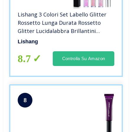
Lishang 3 Colori Set Labello Glitter
Rossetto Lunga Durata Rossetto
Glitter Lucidalabbra Brillantini
Glitterato Liquido Lip Gloss
Lishang
Diamante Metallica Lucida Labbra
per Donne Ragazza Trucco Regalo
8.7
Controlla Su Amazon
8