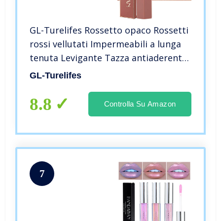
GL-Turelifes Rossetto opaco Rossetti
rossi vellutati Impermeabili a lunga
tenuta Levigante Tazza antiaderente
Rossetti colori sexy (# 03 Nudo)
GL-Turelifes
8.8
Controlla Su Amazon
7