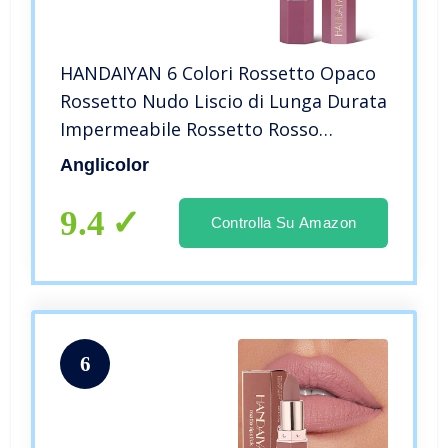
HANDAIYAN 6 Colori Rossetto Opaco
Rossetto Nudo Liscio di Lunga Durata
Impermeabile Rossetto Rosso
Pigmentato Trucco Cruelty Free (#02)
Anglicolor
9.4
Controlla Su Amazon
6