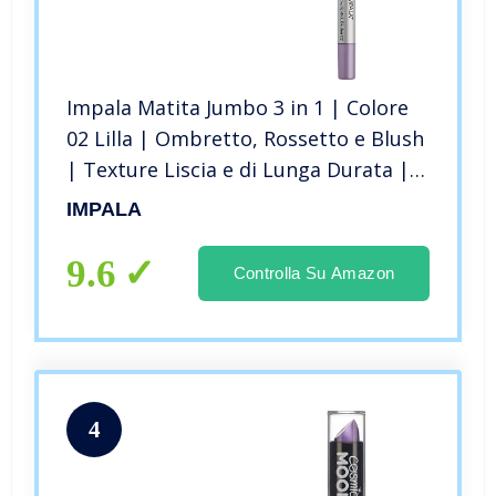
Impala Matita Jumbo 3 in 1 | Colore
02 Lilla | Ombretto, Rossetto e Blush
| Texture Liscia e di Lunga Durata |
Colore Intenso
IMPALA
9.6
Controlla Su Amazon
4