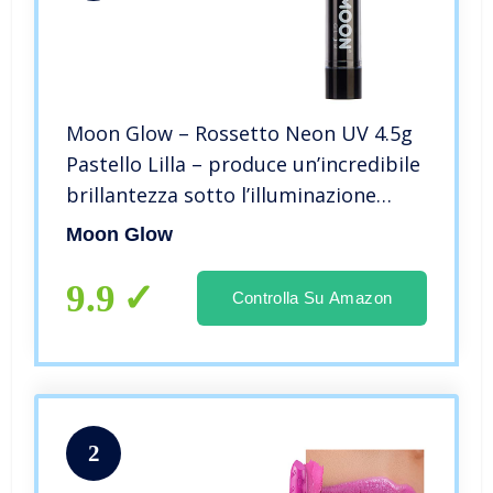
Moon Glow – Rossetto Neon UV 4.5g
Pastello Lilla – produce un’incredibile
brillantezza sotto l’illuminazione
UV/luci scure
Moon Glow
9.9
Controlla Su Amazon
2