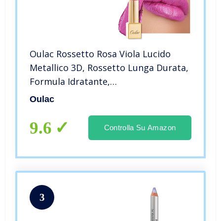
Oulac Rossetto Rosa Viola Lucido
Metallico 3D, Rossetto Lunga Durata,
Formula Idratante,
Impermeabile,Vegan e Cruelty-Free,
Oulac
Rossetti a Copertura Totale, 4,3g
Velocity(15)
9.6
Controlla Su Amazon
3