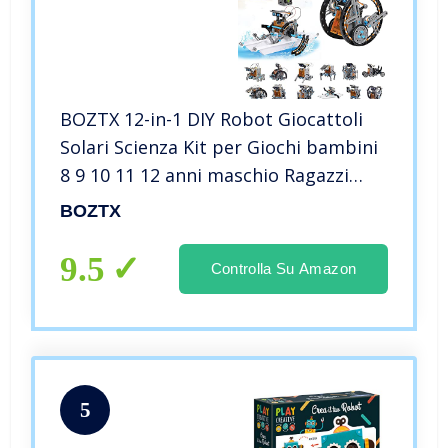
BOZTX 12-in-1 DIY Robot Giocattoli
Solari Scienza Kit per Giochi bambini
8 9 10 11 12 anni maschio Ragazzi
Regali Robot Building Kit Giocattoli
BOZTX
per 8 9 10 11 12 + Anni Ragazzi
Compleanno
9.5
Controlla Su Amazon
5