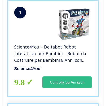
1
Science4You – Deltabot Robot
Interattivo per Bambini – Robot da
Costruire per Bambini 8 Anni con
Questo Giochi di Ingegneria 117
Science4You
Pezzi, Esperimenti Scientifici e Giochi
Istruttivi Bambini +8 Anni
9.8
Controlla Su Amazon