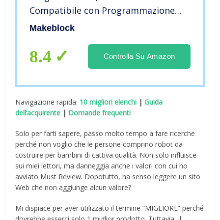
Compatibile con Programmazione
Scratch/Arduino, Regali per Bambini
Makeblock
Fonction Rileva Ostacoli, Segui linea,
Robot di Codifica Robotico Kit – Blu
8.4
Controlla Su Amazon
Navigazione rapida:
10 migliori elenchi
|
Guida
dell’acquirente
|
Domande frequenti
Solo per farti sapere, passo molto tempo a fare ricerche
perché non voglio che le persone comprino robot da
costruire per bambini di cattiva qualità. Non solo influisce
sui miei lettori, ma danneggia anche i valori con cui ho
avviato Must Review. Dopotutto, ha senso leggere un sito
Web che non aggiunge alcun valore?
Mi dispiace per aver utilizzato il termine “MIGLIORE” perché
dovrebbe esserci solo 1 miglior prodotto. Tuttavia, il