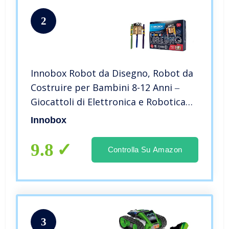
2
Innobox Robot da Disegno, Robot da
Costruire per Bambini 8-12 Anni ‒
Giocattoli di Elettronica e Robotica
Educativa ‒ Robot Giocattolo che
Innobox
Disegna da Solo ‒ Semplice Video
Tutorial Incluso
9.8
Controlla Su Amazon
3