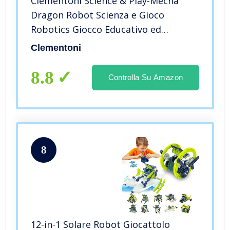
Clementoni Science & Play-Mecha
Dragon Robot Scienza e Gioco
Robotics Giocco Educativo ed
Interattivo, Multicolore, 19170
Clementoni
8.8
Controlla Su Amazon
8
12-in-1 Solare Robot Giocattolo