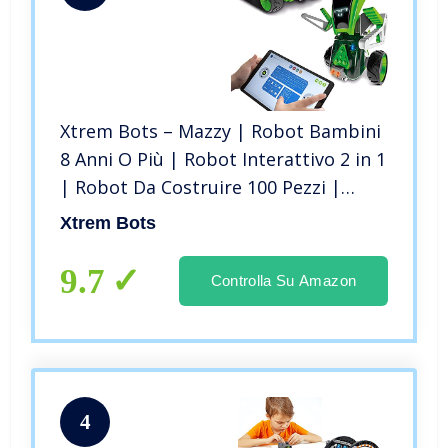
Xtrem Bots – Mazzy | Robot Bambini
8 Anni O Più | Robot Interattivo 2 in 1
| Robot Da Costruire 100 Pezzi |
Robot Programmabile | Robot
Xtrem Bots
Telecomandato Per Bambini
9.7
Controlla Su Amazon
4