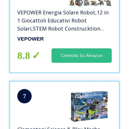
VEPOWER Energia Solare Robot,12 in
1 Giocattoli Educativi Robot
Solari,STEM Robot Construcktion
Set,Kit Esperimenti di Assemblaggio
VEPOWER
Fai da Te per Ragazzi e Ragazze
Regalo di 8-13 Anni(190 pezzi)
8.8
Controlla Su Amazon
7