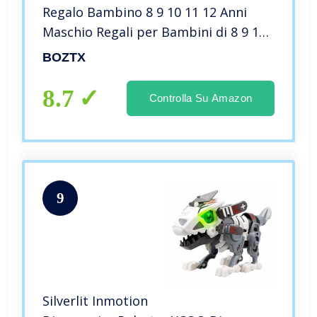
Regalo Bambino 8 9 10 11 12 Anni
Maschio Regali per Bambini di 8 9 10
11 12 + Anni Ragazzo Compleanno
BOZTX
Natale Costruzione Giochi per
Bambini 8 9 10 11 12 Anni Maschio
8.7
Controlla Su Amazon
9
Silverlit Inmotion