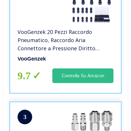
VooGenzek 20 Pezzi Raccordo
Pneumatico, Raccordo Aria
Connettore a Pressione Diritto
Accessori, Tubo Aria Raccordo
VooGenzek
Pneumatico Dritto Air Push Raccordi
per Tubo 6mm / 8mm / 10mm /
9.7
Controlla Su Amazon
12mm
3