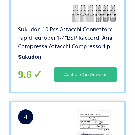
Sukudon 10 Pcs Attacchi Connettore
rapidi europei 1/4″BSP Raccordi Aria
Compressa Attacchi Compressori per
Linea Aria Compressa Attacco Rapido
Sukudon
per innesto aria e connettori per
connettori Maschio
9.6
Controlla Su Amazon
4