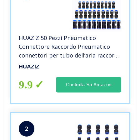
HUAZIZ 50 Pezzi Pneumatico
Connettore Raccordo Pneumatico
connettori per tubo dell’aria raccordi
a innesto rapido a innesto Connettori
HUAZIZ
in Plastica per Tubo 4mm 6mm 8mm
10mm 12mm
9.9
Controlla Su Amazon
2