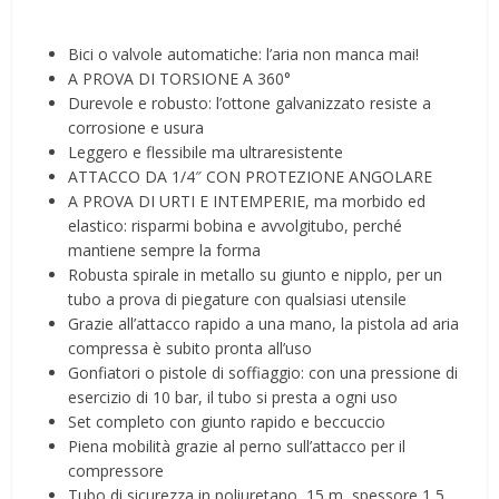
Bici o valvole automatiche: l’aria non manca mai!
A PROVA DI TORSIONE A 360°
Durevole e robusto: l’ottone galvanizzato resiste a
corrosione e usura
Leggero e flessibile ma ultraresistente
ATTACCO DA 1/4″ CON PROTEZIONE ANGOLARE
A PROVA DI URTI E INTEMPERIE, ma morbido ed
elastico: risparmi bobina e avvolgitubo, perché
mantiene sempre la forma
Robusta spirale in metallo su giunto e nipplo, per un
tubo a prova di piegature con qualsiasi utensile
Grazie all’attacco rapido a una mano, la pistola ad aria
compressa è subito pronta all’uso
Gonfiatori o pistole di soffiaggio: con una pressione di
esercizio di 10 bar, il tubo si presta a ogni uso
Set completo con giunto rapido e beccuccio
Piena mobilità grazie al perno sull’attacco per il
compressore
Tubo di sicurezza in poliuretano, 15 m, spessore 1,5