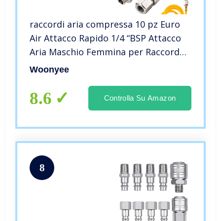
raccordi aria compressa 10 pz Euro
Air Attacco Rapido 1/4 “BSP Attacco
Aria Maschio Femmina per Raccordo
Tubo Accoppiamenti Compressore
Woonyee
Tubo Aria
8.6
Controlla Su Amazon
8