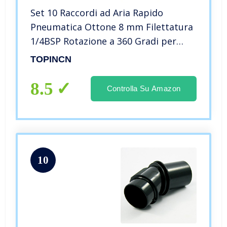
Set 10 Raccordi ad Aria Rapido
Pneumatica Ottone 8 mm Filettatura
1/4BSP Rotazione a 360 Gradi per
Strumenti Pneumatici Facile
TOPINCN
Smontare
8.5
Controlla Su Amazon
10