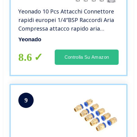
Yeonado 10 Pcs Attacchi Connettore
rapidi europei 1/4″BSP Raccordi Aria
Compressa attacco rapido aria
compressa per connettori Madre
Yeonado
Maschio
8.6
Controlla Su Amazon
9