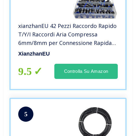
xianzhanEU 42 Pezzi Raccordo Rapido
T/Y/I Raccordi Aria Compressa
6mm/8mm per Connessione Rapida
Tubi Dell’Aria Utensili Pneumatici
XianzhanEU
9.5
Controlla Su Amazon
5