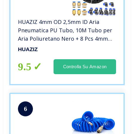
HUAZIZ 4mm OD 2,5mm ID Aria
Pneumatica PU Tubo, 10M Tubo per
Aria Poliuretano Nero + 8 Pcs 4mm
Pneumatico Connettore Raccordo per
HUAZIZ
Tubo dell’aria Raccordi a Innesto
Rapido a Innesto Connettori
9.5
Controlla Su Amazon
6