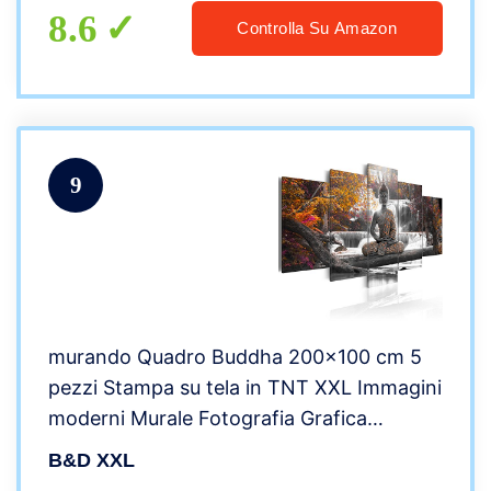
8.6
Controlla Su Amazon
9
murando Quadro Buddha 200×100 cm 5
pezzi Stampa su tela in TNT XXL Immagini
moderni Murale Fotografia Grafica
Decorazione da parete Natura Paesaggio
B&D XXL
Cascata Albero Bosco Foresta c-A-0021-