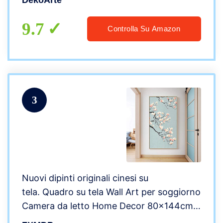
DekoArte
Colori Beige Marrone | 5 Pezzi 200 x 100
cm
9.7
Controlla Su Amazon
3
Nuovi dipinti originali cinesi su
tela. Quadro su tela Wall Art per soggiorno
Camera da letto Home Decor 80x144cm
Frameless