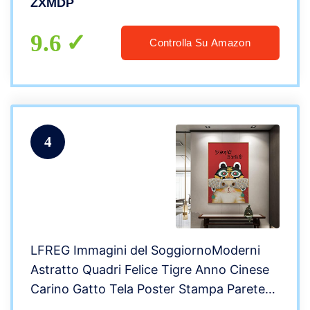
ZXMDP
9.6
Controlla Su Amazon
4
LFREG Immagini del SoggiornoModerni
Astratto Quadri Felice Tigre Anno Cinese
Carino Gatto Tela Poster Stampa Parete
Arte Quadro per Casa Arredamento