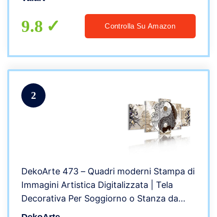
Appeso Decorazione Orientale (94 x 30
cm)
9.8
Controlla Su Amazon
2
DekoArte 473 – Quadri moderni Stampa di
Immagini Artistica Digitalizzata | Tela
Decorativa Per Soggiorno o Stanza da
letto | Stile Ying Yang Astrazioni Zen