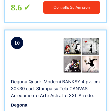
b-p
8.6
Controlla Su Amazon
10
Degona Quadri Moderni BANKSY 4 pz. cm
30×30 cad. Stampa su Tela CANVAS
Arredamento Arte Astratto XXL Arredo
per soggiorno salotto camera da letto
Degona
cucina ufficio bar ristorante