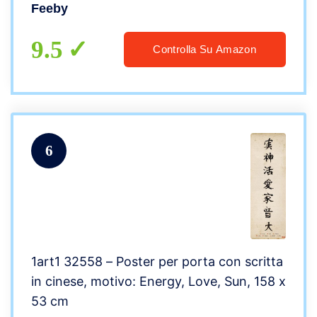
DDJVIGO, Anime, Grigio
Feeby
9.5
Controlla Su Amazon
6
1art1 32558 – Poster per porta con scritta
in cinese, motivo: Energy, Love, Sun, 158 x
53 cm