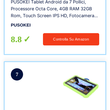
PUSOKEI Tablet Android da 7 Pollici,
Processore Octa Core, 4GB RAM 32GB
Rom, Touch Screen IPS HD, Fotocamera
5MP, Slot Dual SIM, Bluetooth 5.0, WiFi
PUSOKEI
Dual Band, Batteria 6000mAh(Nero)
8.8
Controlla Su Amazon
7