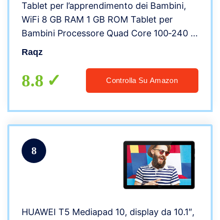
Tablet per l’apprendimento dei Bambini,
WiFi 8 GB RAM 1 GB ROM Tablet per
Bambini Processore Quad Core 100‑240 V
Spina Europea con Custodia Protettiva
Raqz
per i Viaggi a Casa (Spina UE)
8.8
Controlla Su Amazon
8
HUAWEI T5 Mediapad 10, display da 10.1″,