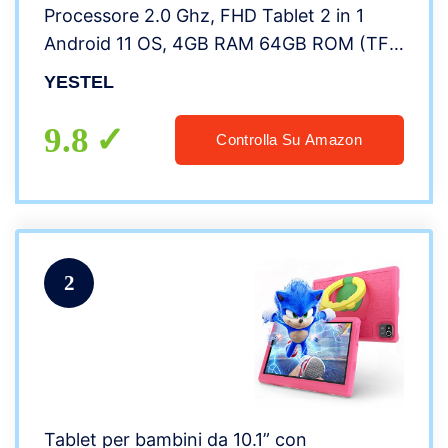
Processore 2.0 Ghz, FHD Tablet 2 in 1
Android 11 OS, 4GB RAM 64GB ROM (TF
4-512GB), Bluetooth 5.0, 8000mAh,
YESTEL
5MP+8MP, Tablet con Tastiera, Mouse e
Custodia, Verde
9.8
Controlla Su Amazon
2
Tablet per bambini da 10.1” con