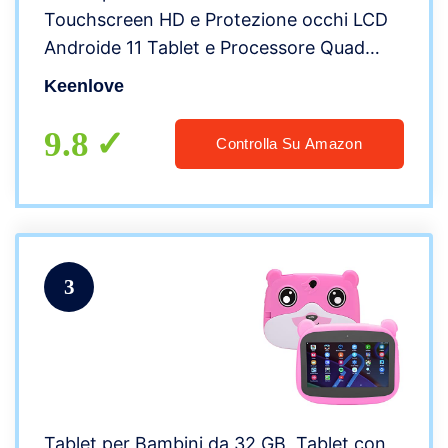
Touchscreen HD e Protezione occhi LCD
Androide 11 Tablet e Processore Quad
Core con batteria da 6000mAh e WiFi
Keenlove
Bluetooth Doppia Fotocamera Custodia
antiurto (Rosa)
9.8
Controlla Su Amazon
3
Tablet per Bambini da 32 GB, Tablet con