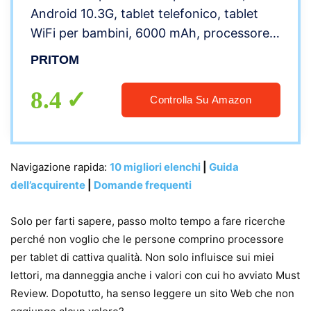
Android 10.3G, tablet telefonico, tablet
WiFi per bambini, 6000 mAh, processore
Quad Core, 32GB ROM, schermo IPS HD,
PRITOM
tablet per bambini con custodia (viola)
8.4
Controlla Su Amazon
Navigazione rapida:
10 migliori elenchi
|
Guida
dell’acquirente
|
Domande frequenti
Solo per farti sapere, passo molto tempo a fare ricerche
perché non voglio che le persone comprino processore
per tablet di cattiva qualità. Non solo influisce sui miei
lettori, ma danneggia anche i valori con cui ho avviato Must
Review. Dopotutto, ha senso leggere un sito Web che non