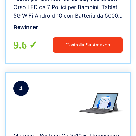
Orso LED da 7 Pollici per Bambini, Tablet
5G WiFi Android 10 con Batteria da 5000
MAh, 2 GB + 32 GB, Processore Octa
Bewinner
Core, Doppia Fotocamera 2M 5M,
Regalo(Rosa)
9.6
Controlla Su Amazon
4
Microsoft Surface Go 3-10,5″ Processore