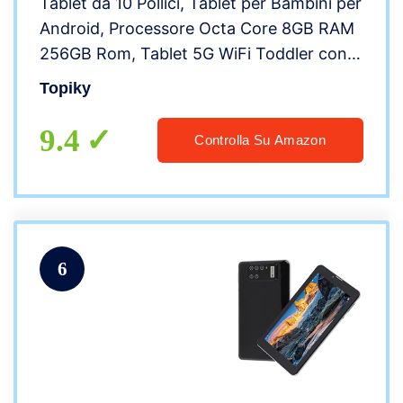
Tablet da 10 Pollici, Tablet per Bambini per
Android, Processore Octa Core 8GB RAM
256GB Rom, Tablet 5G WiFi Toddler con
Fotocamera da 8MP e 13MP, 1920×1200
Topiky
IPS, Batteria al Litio 8800mAh
9.4
Controlla Su Amazon
6