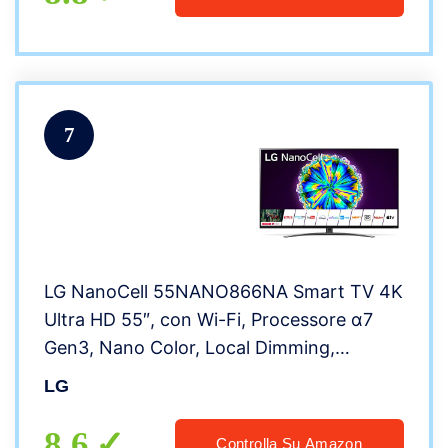
7
LG NanoCell 55NANO866NA Smart TV 4K
Ultra HD 55″, con Wi-Fi, Processore α7
Gen3, Nano Color, Local Dimming,
Filmmaker Mode, Dolby Vision IQ, Dolby
LG
Atmos, HDMI 2.1, Google Assistant e Alexa
Integrati
8.6
Controlla Su Amazon