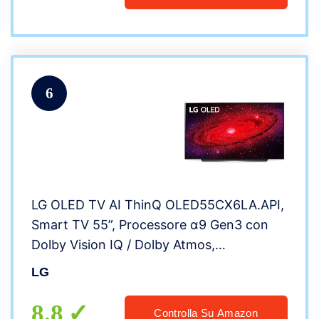
6
LG OLED TV AI ThinQ OLED55CX6LA.API,
Smart TV 55”, Processore α9 Gen3 con
Dolby Vision IQ / Dolby Atmos,
Compatibile NVIDIA G-Sync, Google
LG
Assistant e Alexa integrati
8.8
Controlla Su Amazon