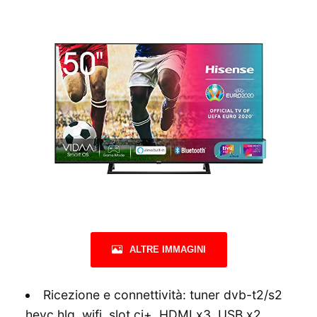
ALTRE IMMAGINI
Ricezione e connettività: tuner dvb-t2/s2
hevc hlg, wifi, slot ci+, HDMI x3, USB x2,