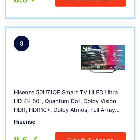
8
Hisense 50U71QF Smart TV ULED Ultra
HD 4K 50″, Quantum Dot, Dolby Vision
HDR, HDR10+, Dolby Atmos, Full Array
Local Dimming, con Alexa integrata, Tuner
Hisense
DVB-T2/S2 HEVC Main10 [Esclusiva
Amazon – 2020]
Controlla Su Amazon