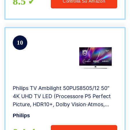
8.5
Controlla Su Amazon
10
Philips TV Ambilight 50PUS8505/12 50″
4K UHD TV LED (Processore P5 Perfect
Picture, HDR10+, Dolby Vision∙Atmos,
Android TV, Works with Alexa) Argento –
Philips
Modello 2020/2021