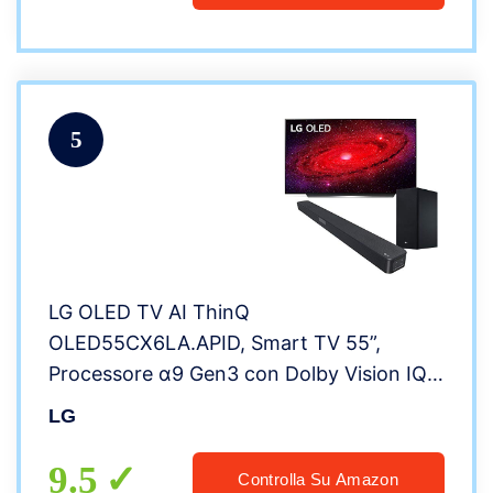
5
LG OLED TV AI ThinQ
OLED55CX6LA.APID, Smart TV 55”,
Processore α9 Gen3 con Dolby Vision IQ /
Dolby Atmos, Compatibile NVIDIA G-Sync,
LG
Google Assistant e Alexa integrati, inclusa
Soundbar SL5Y 2.1ch
9.5
Controlla Su Amazon