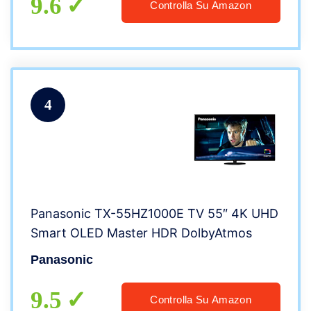
9.6
Controlla Su Amazon
4
Panasonic TX-55HZ1000E TV 55″ 4K UHD
Smart OLED Master HDR DolbyAtmos
Panasonic
9.5
Controlla Su Amazon