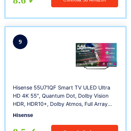
8.6
9
Hisense 55U71QF Smart TV ULED Ultra
HD 4K 55″, Quantum Dot, Dolby Vision
HDR, HDR10+, Dolby Atmos, Full Array
Local Dimming, con Alexa integrata, Tuner
Hisense
DVB-T2/S2 HEVC Main10 [Esclusiva
Amazon – 2020]