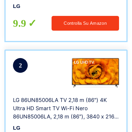
LG
9.9
Controlla Su Amazon
2
LG 86UN85006LA TV 2,18 m (86″) 4K
Ultra HD Smart TV Wi-Fi Nero
86UN85006LA, 2,18 m (86″), 3840 x 2160
Pixel, LED, Smart TV, Wi-Fi, Nero
LG