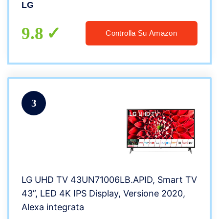
LG
9.8
Controlla Su Amazon
3
LG UHD TV 43UN71006LB.APID, Smart TV
43”, LED 4K IPS Display, Versione 2020,
Alexa integrata