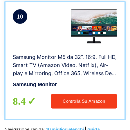
10
Samsung Monitor M5 da 32”, 16:9, Full HD,
Smart TV (Amazon Video, Netflix), Air-
play e Mirroring, Office 365, Wireless Dex,
Casse Integrate, WiFi, HDMI, USB,
Samsung Monitor
Bluetooth, No TV Tuner, Versione 2022
8.4
Controlla Su Amazon
Navigazione rapida:
10 migliori elenchi
|
Guida