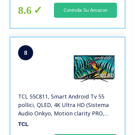
8.6
Controlla Su Amazon
8
TCL 55C811, Smart Android Tv 55
pollici, QLED, 4K Ultra HD (Sistema
Audio Onkyo, Motion clarity PRO,
HDR 10+)
TCL