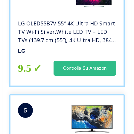
LG OLED55B7V 55″ 4K Ultra HD Smart
TV Wi-Fi Silver,White LED TV – LED
TVs (139.7 cm (55″), 4K Ultra HD, 3840
x 2160 pixels, OLED, Flat, 3840 x 2160)
LG
9.5
Controlla Su Amazon
5