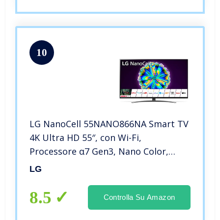
10
LG NanoCell 55NANO866NA Smart TV
4K Ultra HD 55″, con Wi-Fi,
Processore α7 Gen3, Nano Color,
Local Dimming, Filmmaker Mode,
LG
Dolby Vision IQ, Dolby Atmos, HDMI
2.1, Google Assistant e Alexa Integrati
8.5
Controlla Su Amazon