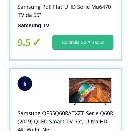
Samsung Poll Flat UHD Serie Mu6470
TV da 55”
Samsung TV
9.5
Controlla Su Amazon
6
Samsung QE55Q60RATXZT Serie Q60R
(2019) QLED Smart TV 55″, Ultra HD
4K, Wi-Fi, Nero