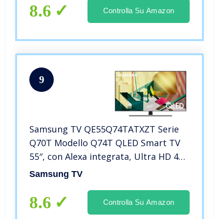
8.6
Controlla Su Amazon
9
Samsung TV QE55Q74TATXZT Serie
Q70T Modello Q74T QLED Smart TV
55″, con Alexa integrata, Ultra HD 4K,
Wi-Fi, Silver, 2020, Esclusiva Amazon
Samsung TV
8.6
Controlla Su Amazon