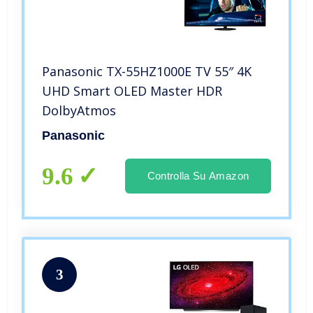
Panasonic TX-55HZ1000E TV 55″ 4K
UHD Smart OLED Master HDR
DolbyAtmos
Panasonic
9.6
Controlla Su Amazon
3