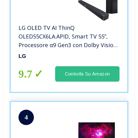
LG OLED TV AI ThinQ
OLED55CX6LA.APID, Smart TV 55”,
Processore α9 Gen3 con Dolby Vision
IQ / Dolby Atmos, Compatibile NVIDIA
LG
G-Sync, Google Assistant e Alexa
integrati, inclusa Soundbar SL5Y
9.7
Controlla Su Amazon
2.1ch
4