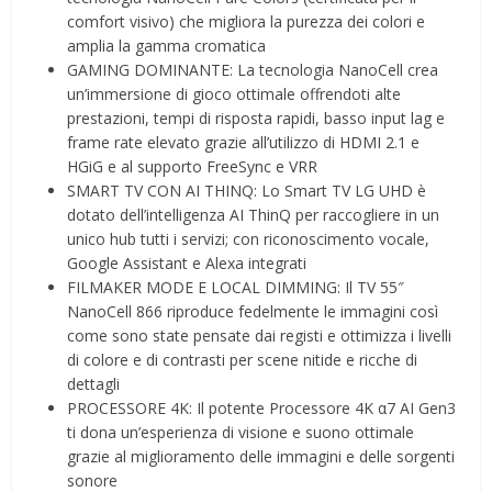
comfort visivo) che migliora la purezza dei colori e
amplia la gamma cromatica
GAMING DOMINANTE: La tecnologia NanoCell crea
un’immersione di gioco ottimale offrendoti alte
prestazioni, tempi di risposta rapidi, basso input lag e
frame rate elevato grazie all’utilizzo di HDMI 2.1 e
HGiG e al supporto FreeSync e VRR
SMART TV CON AI THINQ: Lo Smart TV LG UHD è
dotato dell’intelligenza AI ThinQ per raccogliere in un
unico hub tutti i servizi; con riconoscimento vocale,
Google Assistant e Alexa integrati
FILMAKER MODE E LOCAL DIMMING: Il TV 55″
NanoCell 866 riproduce fedelmente le immagini così
come sono state pensate dai registi e ottimizza i livelli
di colore e di contrasti per scene nitide e ricche di
dettagli
PROCESSORE 4K: Il potente Processore 4K α7 AI Gen3
ti dona un’esperienza di visione e suono ottimale
grazie al miglioramento delle immagini e delle sorgenti
sonore