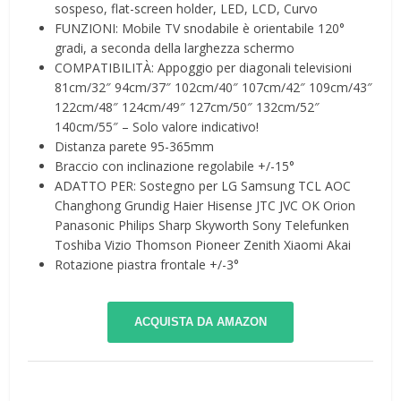
sospeso, flat-screen holder, LED, LCD, Curvo
FUNZIONI: Mobile TV snodabile è orientabile 120°
gradi, a seconda della larghezza schermo
COMPATIBILITÀ: Appoggio per diagonali televisioni
81cm/32″ 94cm/37″ 102cm/40″ 107cm/42″ 109cm/43″
122cm/48″ 124cm/49″ 127cm/50″ 132cm/52″
140cm/55″ – Solo valore indicativo!
Distanza parete 95-365mm
Braccio con inclinazione regolabile +/-15°
ADATTO PER: Sostegno per LG Samsung TCL AOC
Changhong Grundig Haier Hisense JTC JVC OK Orion
Panasonic Philips Sharp Skyworth Sony Telefunken
Toshiba Vizio Thomson Pioneer Zenith Xiaomi Akai
Rotazione piastra frontale +/-3°
ACQUISTA DA AMAZON