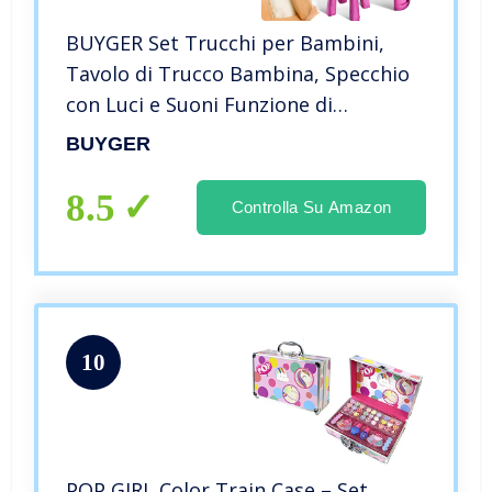
BUYGER Set Trucchi per Bambini,
Tavolo di Trucco Bambina, Specchio
con Luci e Suoni Funzione di
Induzione, Toletta Bellezza
BUYGER
Principessa Giocattolo per Bambina 3
4 5 Anni
8.5
Controlla Su Amazon
10
POP GIRL Color Train Case – Set