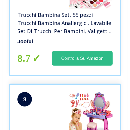
Trucchi Bambina Set, 55 pezzi
Trucchi Bambina Anallergici, Lavabile
Set Di Trucchi Per Bambini, Valigetta
Trucchi Bambina, Giochi Bambina
Jooful
Natale Compleanno Regalo Bambina
3 4 5 6 7 8 9 10 Anni
8.7
Controlla Su Amazon
9