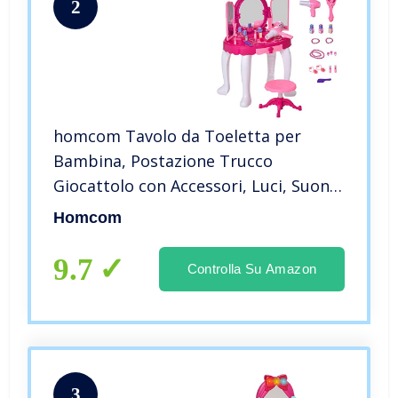
2
homcom Tavolo da Toeletta per
Bambina, Postazione Trucco
Giocattolo con Accessori, Luci, Suoni
Specchio e Telecomando
Homcom
9.7
Controlla Su Amazon
3