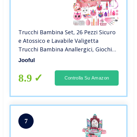
Trucchi Bambina Set, 26 Pezzi Sicuro
e Atossico e Lavabile Valigetta
Trucchi Bambina Anallergici, Giochi
Bambina Natale Compleanno Regalo
Jooful
Bambina 3 4 5 6 7 8 9 10 Anni
8.9
Controlla Su Amazon
7