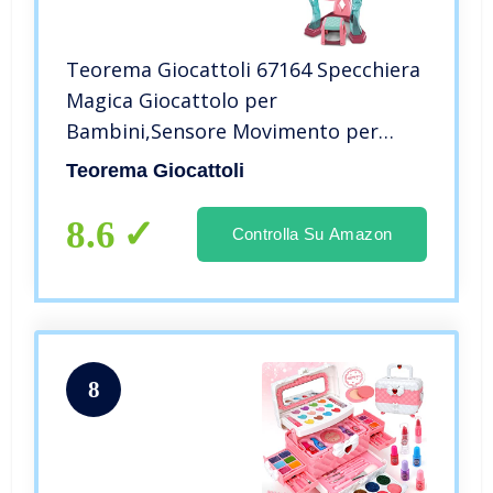
Teorema Giocattoli 67164 Specchiera
Magica Giocattolo per
Bambini,Sensore Movimento per
l’apertura, effetti luminosi e melodie,
Teorema Giocattoli
tanti accessori, Postazione trucco
con sgabello, Rosa E Azzurro, Unisex
8.6
Controlla Su Amazon
8