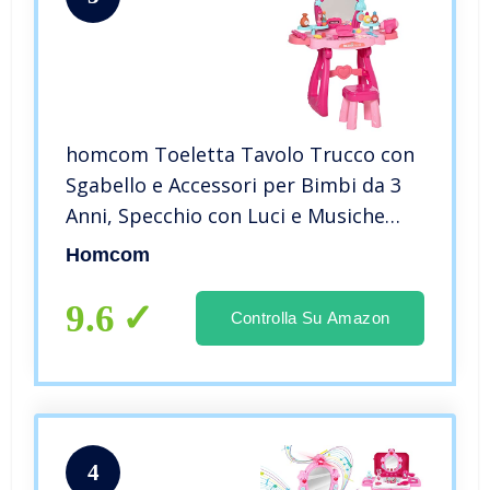
homcom Toeletta Tavolo Trucco con
Sgabello e Accessori per Bimbi da 3
Anni, Specchio con Luci e Musiche
Integrate, Rosa e Rosso
Homcom
9.6
Controlla Su Amazon
4