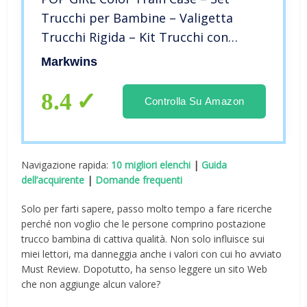
Trucchi per Bambine – Valigetta
Trucchi Rigida – Kit Trucchi con
Lucidalabbra Bambina, Smalti,
Markwins
Ombretti Occhi e Molto Altro –
Giochi e Regali per Bambini
8.4
Controlla Su Amazon
Navigazione rapida:
10 migliori elenchi
|
Guida
dell’acquirente
|
Domande frequenti
Solo per farti sapere, passo molto tempo a fare ricerche
perché non voglio che le persone comprino postazione
trucco bambina di cattiva qualità. Non solo influisce sui
miei lettori, ma danneggia anche i valori con cui ho avviato
Must Review. Dopotutto, ha senso leggere un sito Web
che non aggiunge alcun valore?