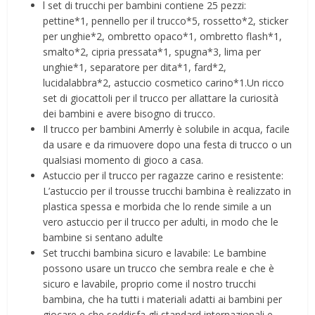
l set di trucchi per bambini contiene 25 pezzi:
pettine*1, pennello per il trucco*5, rossetto*2, sticker
per unghie*2, ombretto opaco*1, ombretto flash*1,
smalto*2, cipria pressata*1, spugna*3, lima per
unghie*1, separatore per dita*1, fard*2,
lucidalabbra*2, astuccio cosmetico carino*1.Un ricco
set di giocattoli per il trucco per allattare la curiosità
dei bambini e avere bisogno di trucco.
Il trucco per bambini Amerrly è solubile in acqua, facile
da usare e da rimuovere dopo una festa di trucco o un
qualsiasi momento di gioco a casa.
Astuccio per il trucco per ragazze carino e resistente:
L’astuccio per il trousse trucchi bambina è realizzato in
plastica spessa e morbida che lo rende simile a un
vero astuccio per il trucco per adulti, in modo che le
bambine si sentano adulte
Set trucchi bambina sicuro e lavabile: Le bambine
possono usare un trucco che sembra reale e che è
sicuro e lavabile, proprio come il nostro trucchi
bambina, che ha tutti i materiali adatti ai bambini per
giocare e che soddisfa gli standard internazionali e