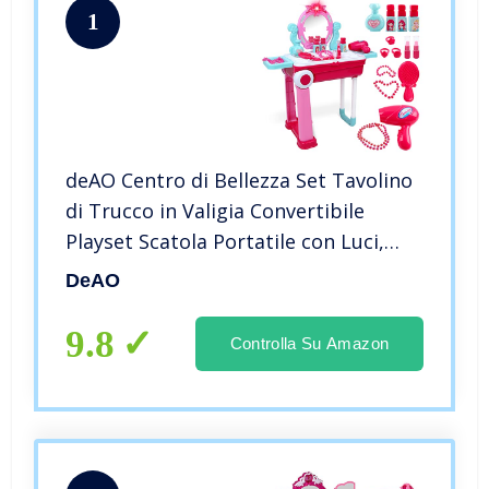
1
deAO Centro di Bellezza Set Tavolino
di Trucco in Valigia Convertibile
Playset Scatola Portatile con Luci,
Suoni e Accessori Inclusi
DeAO
9.8
Controlla Su Amazon