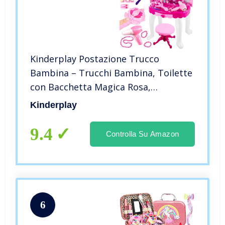
Kinderplay Postazione Trucco
Bambina – Trucchi Bambina, Toilette
con Bacchetta Magica Rosa,
Asciugacapelli Funziona Come se
Kinderplay
Fosse Reale, con Sgabello, Ingresso
MP3 Specchiera, KP8846
9.4
Controlla Su Amazon
6