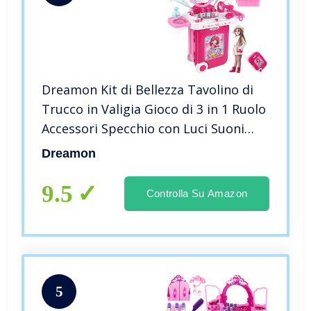
Dreamon Kit di Bellezza Tavolino di
Trucco in Valigia Gioco di 3 in 1 Ruolo
Accessori Specchio con Luci Suoni
Regalo per Bambini
Dreamon
9.5
Controlla Su Amazon
5