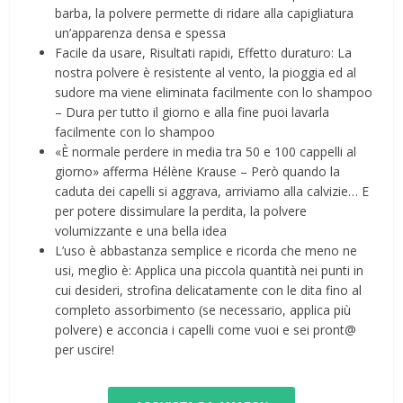
barba, la polvere permette di ridare alla capigliatura
un’apparenza densa e spessa
Facile da usare, Risultati rapidi, Effetto duraturo: La
nostra polvere è resistente al vento, la pioggia ed al
sudore ma viene eliminata facilmente con lo shampoo
– Dura per tutto il giorno e alla fine puoi lavarla
facilmente con lo shampoo
«È normale perdere in media tra 50 e 100 cappelli al
giorno» afferma Hélène Krause – Però quando la
caduta dei capelli si aggrava, arriviamo alla calvizie… E
per potere dissimulare la perdita, la polvere
volumizzante e una bella idea
L’uso è abbastanza semplice e ricorda che meno ne
usi, meglio è: Applica una piccola quantità nei punti in
cui desideri, strofina delicatamente con le dita fino al
completo assorbimento (se necessario, applica più
polvere) e acconcia i capelli come vuoi e sei pront@
per uscire!