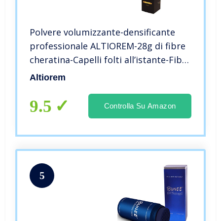
Polvere volumizzante-densificante
professionale ALTIOREM-28g di fibre
cheratina-Capelli folti all’istante-Fibre
professionali permettono lo styling
Altiorem
dei capelli-CASTANO SCURO
9.5
Controlla Su Amazon
5