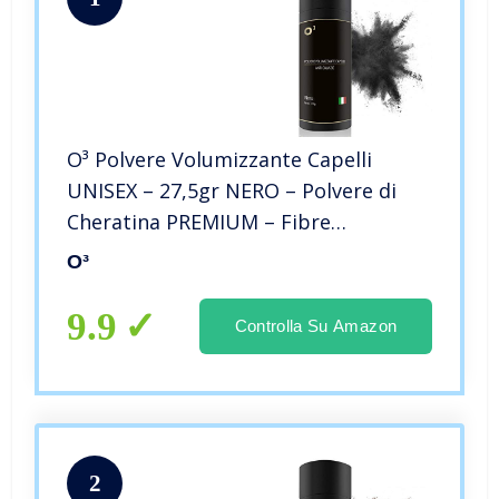
O³ Polvere Volumizzante Capelli
UNISEX – 27,5gr NERO – Polvere di
Cheratina PREMIUM – Fibre
Densificante per Capelli, barba
O³
9.9
Controlla Su Amazon
2