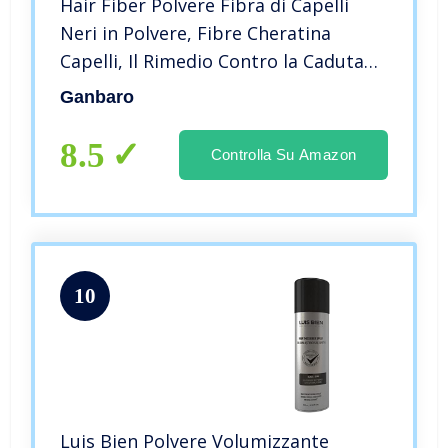
Hair Fiber Polvere Fibra di Capelli
Neri in Polvere, Fibre Cheratina
Capelli, Il Rimedio Contro la Caduta
dei Capelli e la Calvizieper Coprire i
Ganbaro
Capelli Diradati per Uomo e Donna,
22g (Marrone Chiaro)
8.5
Controlla Su Amazon
10
Luis Bien Polvere Volumizzante