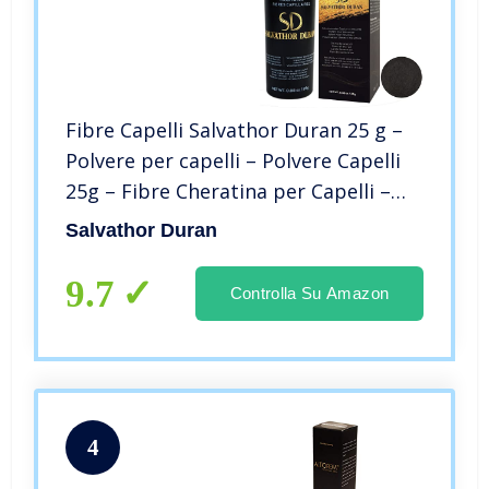
Fibre Capelli Salvathor Duran 25 g –
Polvere per capelli – Polvere Capelli
25g – Fibre Cheratina per Capelli –
Polverina per Capelli – Fibra Capillari
Salvathor Duran
– Hair Fiber
9.7
Controlla Su Amazon
4