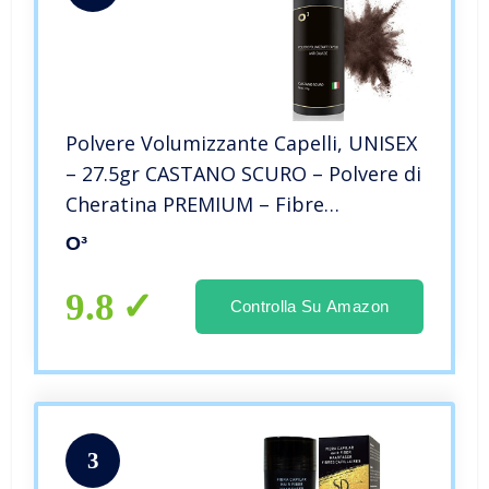
Polvere Volumizzante Capelli, UNISEX
– 27.5gr CASTANO SCURO – Polvere di
Cheratina PREMIUM – Fibre
Densificante per Capelli, barba
O³
9.8
Controlla Su Amazon
3