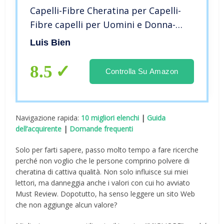
Capelli-Fibre Cheratina per Capelli-
Fibre capelli per Uomini e Donna-
Ispessimento Dei Capelli Spray-
Luis Bien
Formula Resistente All’acqua,Non
Rilevabile-100 ML(Nero)
8.5
Controlla Su Amazon
Navigazione rapida:
10 migliori elenchi
|
Guida
dell’acquirente
|
Domande frequenti
Solo per farti sapere, passo molto tempo a fare ricerche
perché non voglio che le persone comprino polvere di
cheratina di cattiva qualità. Non solo influisce sui miei
lettori, ma danneggia anche i valori con cui ho avviato
Must Review. Dopotutto, ha senso leggere un sito Web
che non aggiunge alcun valore?