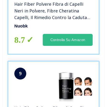
Hair Fiber Polvere Fibra di Capelli
Neri in Polvere, Fibre Cheratina
Capelli, Il Rimedio Contro la Caduta
dei Capelli e la Calvizieper Coprire i
Nuobk
Capelli Diradati per Uomo e Donna,
22g (Nero)
8.7
Controlla Su Amazon
9