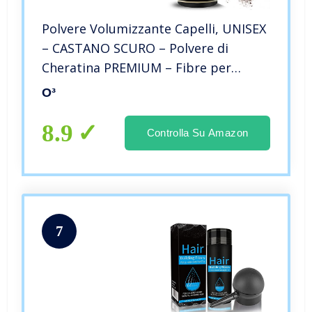
Polvere Volumizzante Capelli, UNISEX
– CASTANO SCURO – Polvere di
Cheratina PREMIUM – Fibre per
Capelli Densificante
O³
8.9
Controlla Su Amazon
7