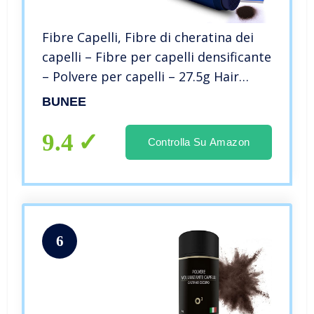
Fibre Capelli, Fibre di cheratina dei
capelli – Fibre per capelli densificante
– Polvere per capelli – 27.5g Hair
Fiber contro la caduta dei capelli e la
BUNEE
calvizie (Marrone scuro)
9.4
Controlla Su Amazon
6