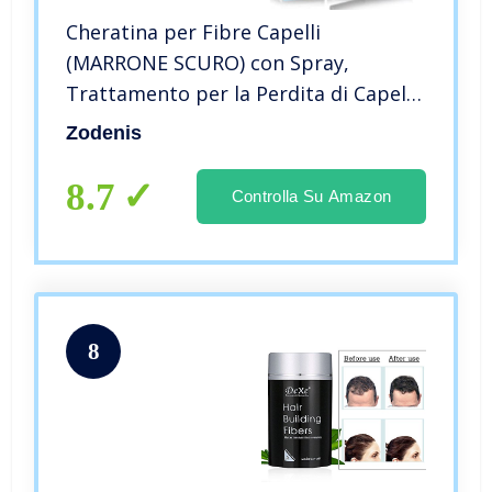
Cheratina per Fibre Capelli
(MARRONE SCURO) con Spray,
Trattamento per la Perdita di Capelli
per Donne e Uomini, Addensante per
Zodenis
Capelli, non Rilevabile, Polvere Spray
per la Creazione dei Capelli
8.7
Controlla Su Amazon
8