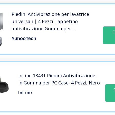
Piedini Antivibrazione per lavatrice
universali | 4 Pezzi Tappetino
antivibrazione Gomma per
C
Lavatrice/Cuscinetti in Antiscivolo per
YuhooTech
lavatrice e asciugatrici – piedini
lavatrice antivibrazione
InLine 18431 Piedini Antivibrazione
in Gomma per PC Case, 4 Pezzi, Nero
InLine