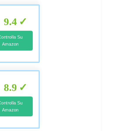
9.4
Controlla Su
Amazon
8.9
Controlla Su
Amazon