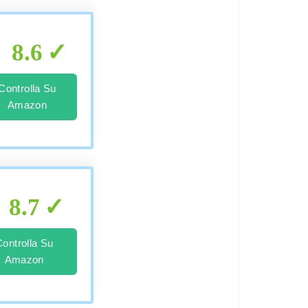
8.6
Controlla Su
Amazon
8.7
Controlla Su
Amazon