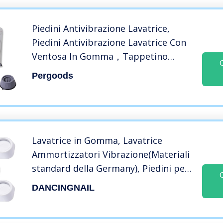
Piedini Antivibrazione Lavatrice,
Piedini Antivibrazione Lavatrice Con
Ventosa In Gomma，Tappetino
antivibrazione Gomma per la
Pergoods
Protezione di Lavatrici eProlungando
la Vita Utile (4 Pezzi)
Lavatrice in Gomma, Lavatrice
Ammortizzatori Vibrazione(Materiali
standard della Germany), Piedini per
lavatrice Antivibrazione
DANCINGNAIL
Ammortizzatore Vibrazione per
Lavatrice in Gomma, Bianca