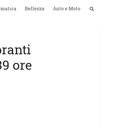
rmatica
Bellezza
Auto e Moto
branti
9 ore