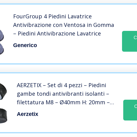
FourGroup 4 Piedini Lavatrice
Antivibrazione con Ventosa in Gomma
– Piedini Antivibrazione Lavatrice
C
Generico
AERZETIX – Set di 4 pezzi – Piedini
gambe tondi antivibranti isolanti –
filettatura M8 – Ø40mm H: 20mm –
C
durezza Shore 55 ±5 – gomma e
Aerzetix
acciaio – carico 1235 N 125.9kg x4 –
C47683