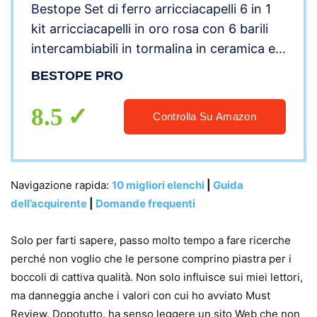
Bestope Set di ferro arricciacapelli 6 in 1
kit arricciacapelli in oro rosa con 6 barili
intercambiabili in tormalina in ceramica e
guanto resistente al calore, doppia
BESTOPE PRO
tensione, punte fantastiche
8.5
Controlla Su Amazon
Navigazione rapida:
10 migliori elenchi
|
Guida
dell’acquirente
|
Domande frequenti
Solo per farti sapere, passo molto tempo a fare ricerche
perché non voglio che le persone comprino piastra per i
boccoli di cattiva qualità. Non solo influisce sui miei lettori,
ma danneggia anche i valori con cui ho avviato Must
Review. Dopotutto, ha senso leggere un sito Web che non