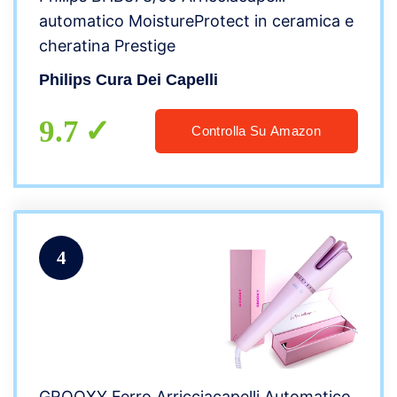
automatico MoistureProtect in ceramica e
cheratina Prestige
Philips Cura Dei Capelli
9.7
Controlla Su Amazon
4
GROOXY Ferro Arricciacapelli Automatico