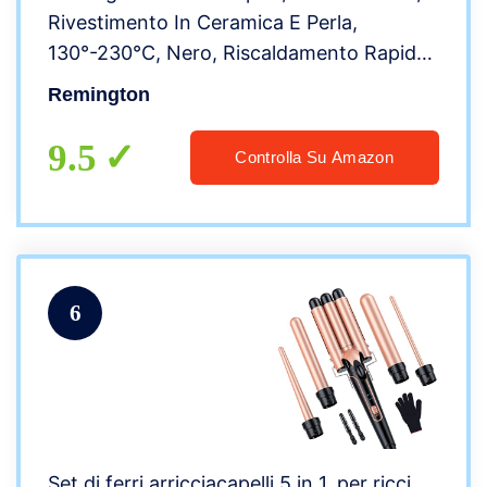
Rivestimento In Ceramica E Perla,
130°-230°C, Nero, Riscaldamento Rapido
30 sec, Punto Freddo, Spegnimento
Remington
Automatico 60 min, CI951
9.5
Controlla Su Amazon
6
Set di ferri arricciacapelli 5 in 1, per ricci