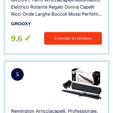
Elettrico Rotante Regalo Donna Capelli
Ricci Onde Larghe Boccoli Mossi Perfetti
Professionale Pro Hair Curler Piastra
GROOXY
Volumizzante Di Qualità Di 2a Generazione
9.6
Controlla Su Amazon
5
Remington Arricciacapelli, Professionale,