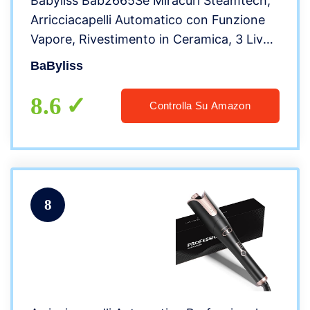
Babyliss Bab2665Se Miracurl Steamtech,
Arricciacapelli Automatico con Funzione
Vapore, Rivestimento in Ceramica, 3 Livelli
di Regolazione della Durata, 3 Livelli di
BaByliss
Controllo della Temperatura, Grigio
8.6
Controlla Su Amazon
8