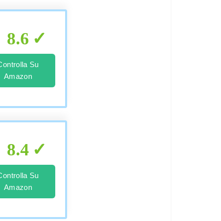
8.6
Controlla Su
Amazon
8.4
Controlla Su
Amazon