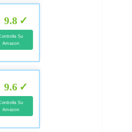
9.8
Controlla Su
Amazon
9.6
Controlla Su
Amazon