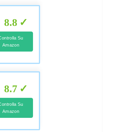
8.8
Controlla Su
Amazon
8.7
Controlla Su
Amazon