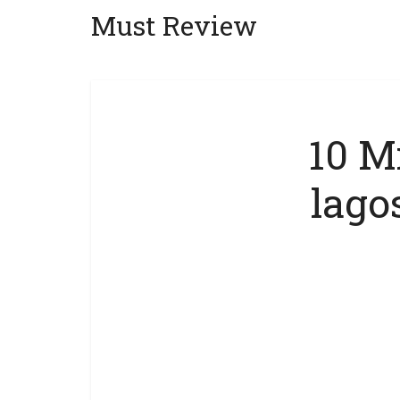
Must Review
10 M
lago