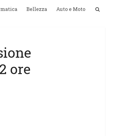
rmatica
Bellezza
Auto e Moto
sione
2 ore