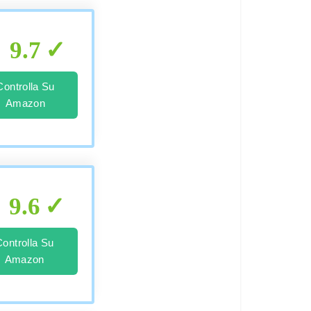
9.7
Controlla Su
Amazon
9.6
Controlla Su
Amazon