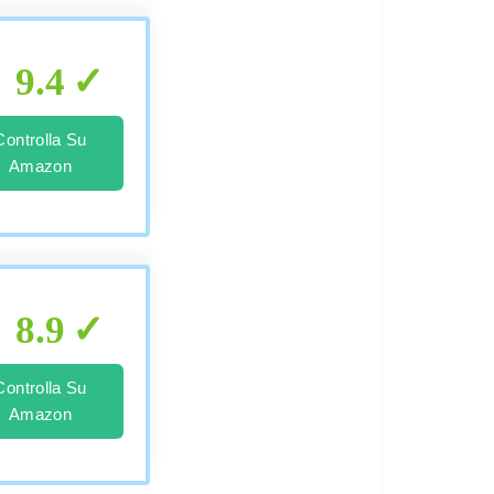
9.4
Controlla Su
Amazon
8.9
Controlla Su
Amazon