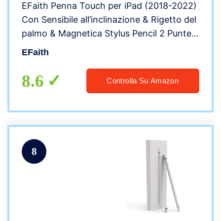
EFaith Penna Touch per iPad (2018-2022)
Con Sensibile all’inclinazione & Rigetto del
palmo & Magnetica Stylus Pencil 2 Punte
di,per iPad 10/9/8/7/6, iPad Pro 11″/12.9″
EFaith
iPad Air 5/4/3, iPad Mini 6/5
8.6
Controlla Su Amazon
8