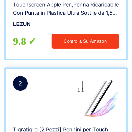
Touchscreen Apple Pen,Penna Ricaricabile
Con Punta in Plastica Ultra Sottile da 1,5
MM Compatibile con IOS e Tablet Android
LEZUN
Viene Fornita con Due Punte di Ricambio
9.8
Controlla Su Amazon
2
Tigratigro [2 Pezzi] Pennini per Touch