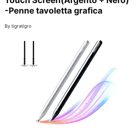
Touch Screen(Argento + Nero)
-Penne tavoletta grafica
By tigratigro