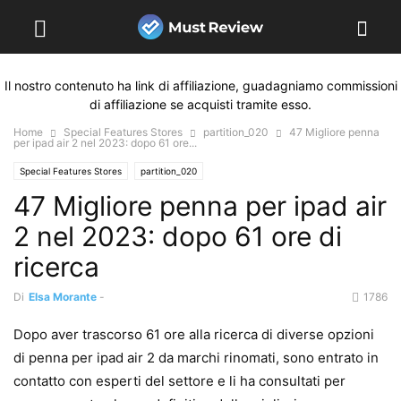
Il nostro contenuto ha link di affiliazione, guadagniamo commissioni
di affiliazione se acquisti tramite esso.
Home
Special Features Stores
partition_020
47 Migliore penna
per ipad air 2 nel 2023: dopo 61 ore...
Special Features Stores
partition_020
47 Migliore penna per ipad air
2 nel 2023: dopo 61 ore di
ricerca
Di
Elsa Morante
-
1786
Dopo aver trascorso 61 ore alla ricerca di diverse opzioni
di penna per ipad air 2 da marchi rinomati, sono entrato in
contatto con esperti del settore e li ha consultati per