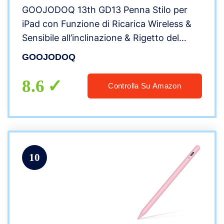
GOOJODOQ 13th GD13 Penna Stilo per
iPad con Funzione di Ricarica Wireless &
Sensibile all’inclinazione & Rigetto del
Palmo,per iPad Pro 12.9(3/4/5/6),iPad Pro
GOOJODOQ
11(1/2/3/4),iPad Air 5/4th,iPad mini 6th
8.6
Controlla Su Amazon
10