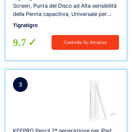
Screen, Punta del Disco ad Alta sensibilità
della Penna capacitiva, Universale per
Apple/iPhone/iPad PRO/Mini/Air/Android e
Tigratigro
Altri Touch Screen(Argento + Nero)
9.7
Controlla Su Amazon
3
KEEPRO Pencil 2ª generazione per iPad,