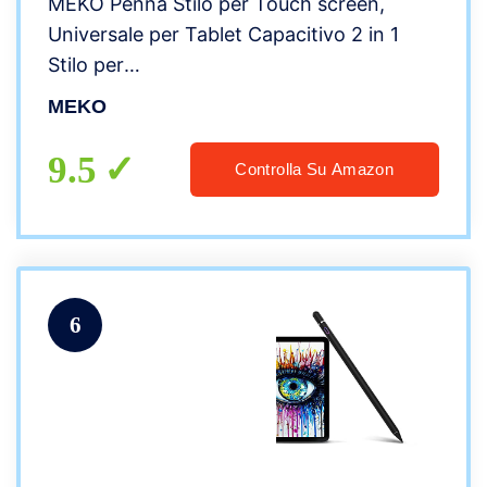
MEKO Penna Stilo per Touch screen,
Universale per Tablet Capacitivo 2 in 1
Stilo per
iPhone/iPad/pro/Mini/Air/Samsung/Tablet
MEKO
con 8 Punte di Ricambio
(Nero+Verde+Argento+Oro Rosa)
9.5
Controlla Su Amazon
6