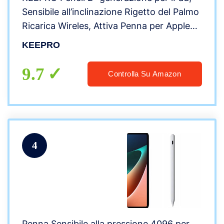
Sensibile all’inclinazione Rigetto del Palmo
Ricarica Wireles, Attiva Penna per Apple
iPad Pro12.9(6/5/4/3), iPad Pro11(4/3/2/1),
KEEPRO
iPad Air 5/4th, iPad Mini 6th
9.7
Controlla Su Amazon
4
Penna Sensibile alla pressione 4096 per