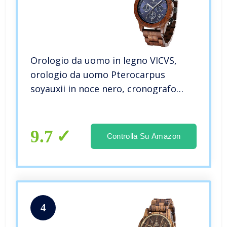
Orologio da uomo in legno VICVS,
orologio da uomo Pterocarpus
soyauxii in noce nero, cronografo
multifunzione con cinturino in legno,
adatto a qualsiasi polso (Sandalwood)
9.7
Controlla Su Amazon
4