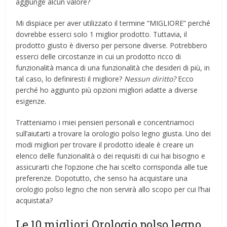
aggiunge alcun valore?
Mi dispiace per aver utilizzato il termine “MIGLIORE” perché
dovrebbe esserci solo 1 miglior prodotto. Tuttavia, il
prodotto giusto è diverso per persone diverse. Potrebbero
esserci delle circostanze in cui un prodotto ricco di
funzionalità manca di una funzionalità che desideri di più, in
tal caso, lo definiresti il ​​migliore?
Nessun diritto?
Ecco
perché ho aggiunto più opzioni migliori adatte a diverse
esigenze.
Tratteniamo i miei pensieri personali e concentriamoci
sull’aiutarti a trovare la orologio polso legno giusta. Uno dei
modi migliori per trovare il prodotto ideale è creare un
elenco delle funzionalità o dei requisiti di cui hai bisogno e
assicurarti che l’opzione che hai scelto corrisponda alle tue
preferenze. Dopotutto, che senso ha acquistare una
orologio polso legno che non servirà allo scopo per cui l’hai
acquistata?
Le 10 migliori Orologio polso legno