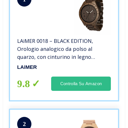
LAiMER 0018 – BLACK EDITION,
Orologio analogico da polso al
quarzo, con cinturino in legno
Sandalo, marrone, uomo
LAiMER
9.8
Controlla Su Amazon
2