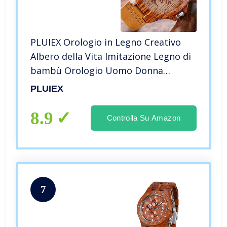
PLUIEX Orologio in Legno Creativo
Albero della Vita Imitazione Legno di
bambù Orologio Uomo Donna
Coppia Orologio da Polso in Legno al
PLUIEX
Quarzo Maschio, Uomo W2
8.9
Controlla Su Amazon
7