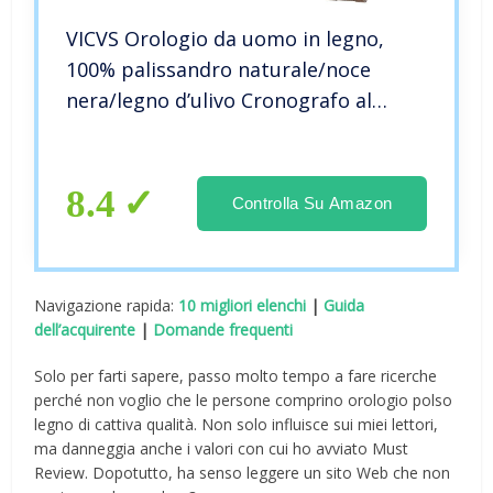
VICVS Orologio da uomo in legno,
100% palissandro naturale/noce
nera/legno d’ulivo Cronografo al
quarzo multifunzionale Orologio
luminoso Orologio da polso (Walnut)
8.4
Controlla Su Amazon
Navigazione rapida:
10 migliori elenchi
|
Guida
dell’acquirente
|
Domande frequenti
Solo per farti sapere, passo molto tempo a fare ricerche
perché non voglio che le persone comprino orologio polso
legno di cattiva qualità. Non solo influisce sui miei lettori,
ma danneggia anche i valori con cui ho avviato Must
Review. Dopotutto, ha senso leggere un sito Web che non