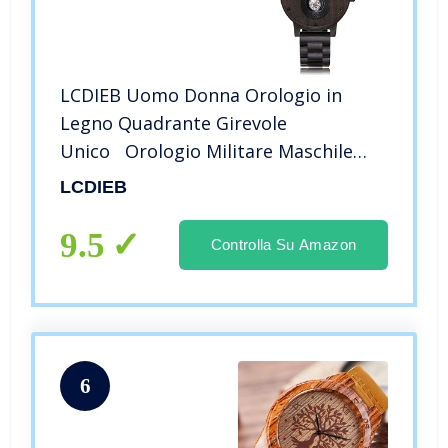
LCDIEB Uomo Donna Orologio in
Legno Quadrante Girevole
Unico Orologio Militare Maschile
Bussola Orologio al Quarzo con
LCDIEB
Cinturino in Legno, Colore 1
9.5
Controlla Su Amazon
6