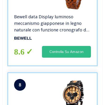
Bewell data Display luminoso
meccanismo giapponese in legno
naturale con funzione cronografo da
polso in legno uomo W109D
BEWELL
8.6
Controlla Su Amazon
8