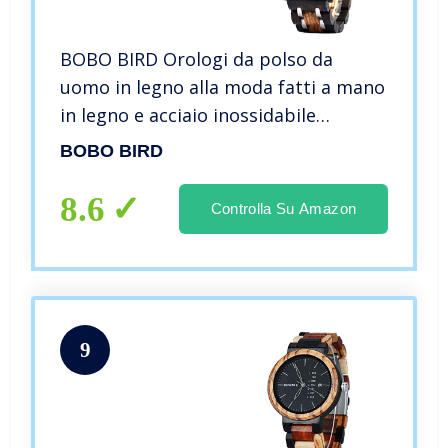
BOBO BIRD Orologi da polso da
uomo in legno alla moda fatti a mano
in legno e acciaio inossidabile
Cronografo militare analogico al
BOBO BIRD
quarzo casual orologi, Bracciale
8.6
Controlla Su Amazon
9