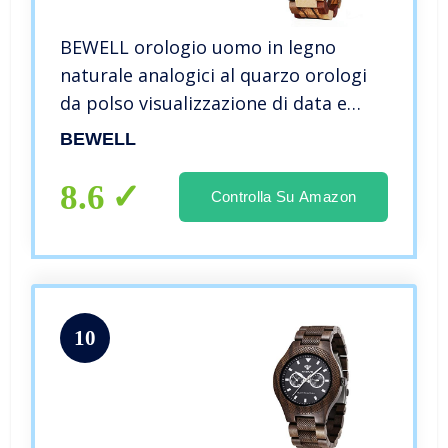
BEWELL orologio uomo in legno
naturale analogici al quarzo orologi
da polso visualizzazione di data e
settimana
BEWELL
8.6
Controlla Su Amazon
10