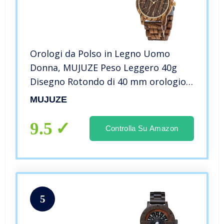
Orologi da Polso in Legno Uomo
Donna, MUJUZE Peso Leggero 40g
Disegno Rotondo di 40 mm orologio
Analogico Al Quarzo Braccialetto di
MUJUZE
Legno (Zebra)
9.5
Controlla Su Amazon
5