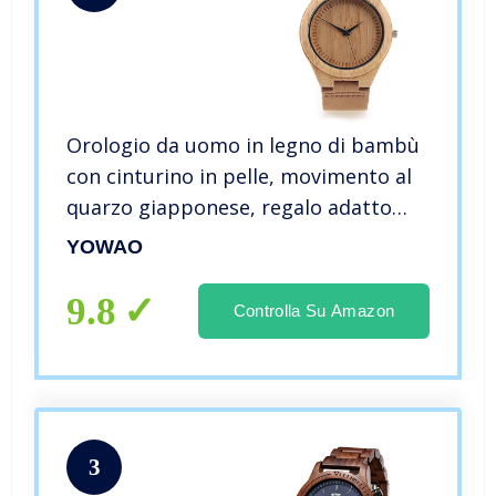
Orologio da uomo in legno di bambù
con cinturino in pelle, movimento al
quarzo giapponese, regalo adatto
per padre, marito, fidanzato,
YOWAO
Marrone, cinturino
9.8
Controlla Su Amazon
3