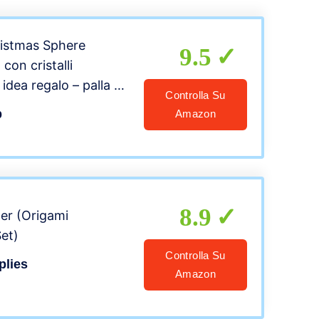
ristmas Sphere
9.5
 con cristalli
idea regalo – palla di
Controlla Su
nale – decorazioni per
b
Amazon
atto a mano di carta –
co Oro (Diametro 8
8.9
er (Origami
et)
Controlla Su
plies
Amazon