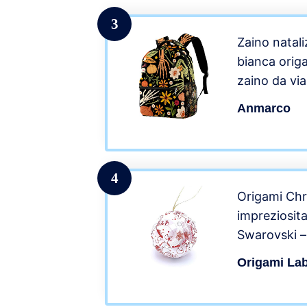
3
Zaino natali
bianca origa
zaino da vi
donne, adol
Anmarco
ragazzi
4
Origami Ch
impreziosita
Swarovski – 
Natale origi
Origami La
l’albero – F
Colore Bian