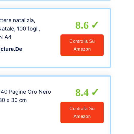
tere natalizia,
8.6
atale, 100 fogli,
IN A4
Controlla Su
cture.de
Amazon
8.4
 40 Pagine Oro Nero
 30 x 30 cm
Controlla Su
Amazon