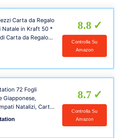
ezzi Carta da Regalo
8.8
i Natale in Kraft 50 *
 di Carta da Regalo
Controlla Su
iocchi di Neve Babbo
Amazon
a Abete e 48 PCS di
alizi avvolgimento
ation 72 Fogli
8.7
le Giapponese,
mpati Natalizi, Carta
Controlla Su
 Mano
tation
Amazon