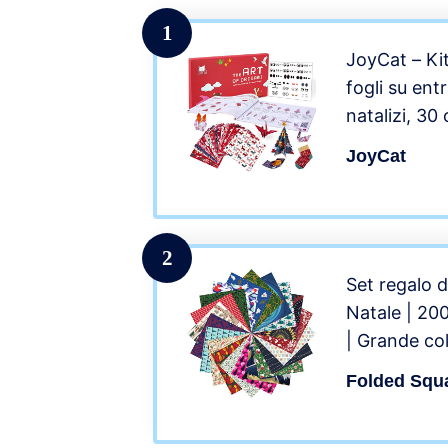
1
JoyCat – Kit
fogli su entr
natalizi, 30
principianti 
JoyCat
artigianato
2
Set regalo d
Natale | 20
| Grande col
Folded Squ