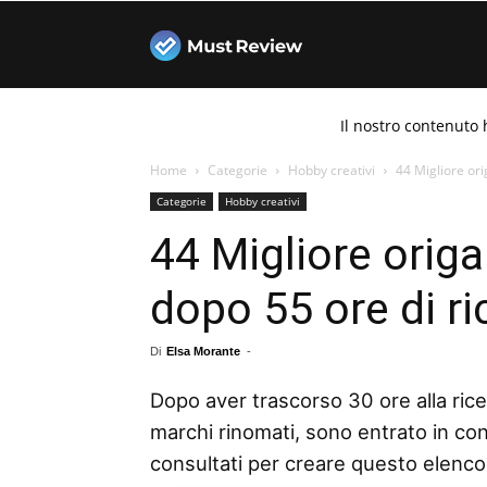
Must
Il nostro contenuto 
Review
Home
Categorie
Hobby creativi
44 Migliore ori
Categorie
Hobby creativi
44 Migliore origa
dopo 55 ore di ri
Di
Elsa Morante
-
Dopo aver trascorso 30 ore alla ricer
marchi rinomati, sono entrato in con
consultati per creare questo elenco de