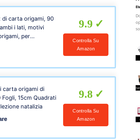
El
Do
 di carta origami, 90
9.9
op
ambi i lati, motivi
so
 origami, per
Controlla Su
e lezioni di
Amazon
i carta origami di
9.8
0 Fogli, 15cm Quadrati
lezione natalizia
Controlla Su
are
Amazon