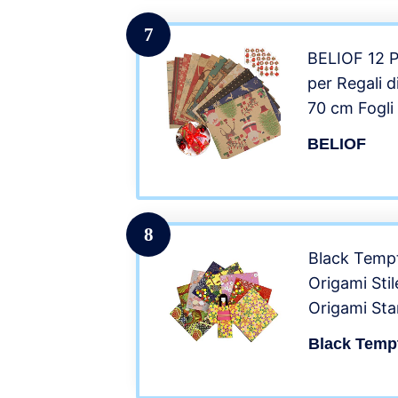
7
BELIOF 12 P
per Regali d
70 cm Fogli
Motivi di F
BELIOF
Natale Renn
Adesivi Nat
Vintage
8
Black Tempt
Origami Sti
Origami Sta
patinata a
Black Temp