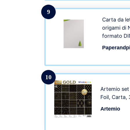
9
Carta da let
origami di N
formato D
Paperandpi
10
Artemio set
Foil, Carta,
Artemio