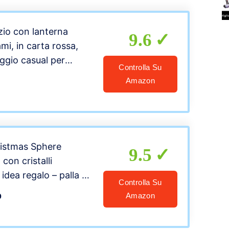
zio con lanterna
9.6
mi, in carta rossa,
aggio casual per
Controlla Su
escenti e ragazze e
Amazon
ristmas Sphere
9.5
 con cristalli
idea regalo – palla di
Controlla Su
nale – decorazioni per
b
Amazon
atto a mano di carta –
co Rosso (Diametro 8