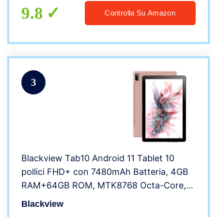
9.8
Controlla Su Amazon
3
Blackview Tab10 Android 11 Tablet 10
pollici FHD+ con 7480mAh Batteria, 4GB
RAM+64GB ROM, MTK8768 Octa-Core,
128GB Espandibili, Fotocamera
Blackview
13MP+8MP, Dual 4G LTE+5G WIFI Tablet