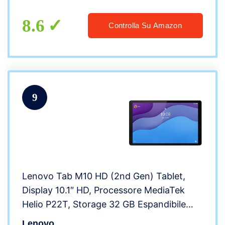
1920*1200,Dual SIM/GPS/Bluetooth/Face
ID/OTG-Grigio
8.6
Controlla Su Amazon
9
Lenovo Tab M10 HD (2nd Gen) Tablet,
Display 10.1″ HD, Processore MediaTek
Helio P22T, Storage 32 GB Espandibile
fino ad 1 TB, RAM 2 GB, WIFI+Bluetooth
Lenovo