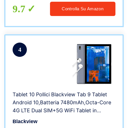
in Offerta -Oro Rosa
9.7
Controlla Su Amazon
4
Tablet 10 Pollici Blackview Tab 9 Tablet
Android 10,Batteria 7480mAh,Octa-Core
4G LTE Dual SIM+5G WiFi Tablet in
Offerta,Fotocamera 13MP,1200*1920
Blackview
FHD+IPS,4+64GB,128GB Espandibili,Face