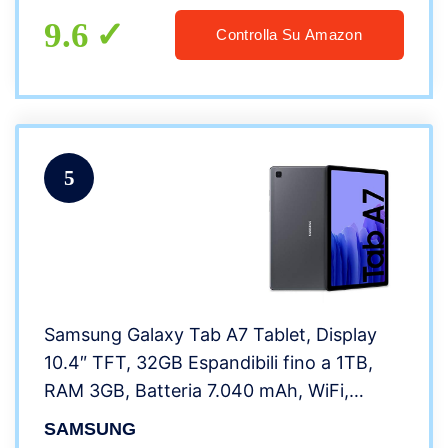
ID,OTG-Grigio
9.6
Controlla Su Amazon
5
Samsung Galaxy Tab A7 Tablet, Display
10.4″ TFT, 32GB Espandibili fino a 1TB,
RAM 3GB, Batteria 7.040 mAh, WiFi,
Android 10, Fotocamera posteriore 8 MP,
SAMSUNG
Dark Gray [Versione Italiana]