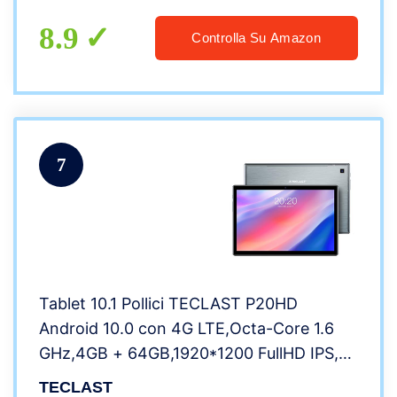
WiFi+Cellulare+GPS, 6000mAh Batteria
8.9
Controlla Su Amazon
7
Tablet 10.1 Pollici TECLAST P20HD
Android 10.0 con 4G LTE,Octa-Core 1.6
GHz,4GB + 64GB,1920*1200 FullHD IPS,
2MP+5MP Doppia Fotocamera,GPS, WiFi,
TECLAST