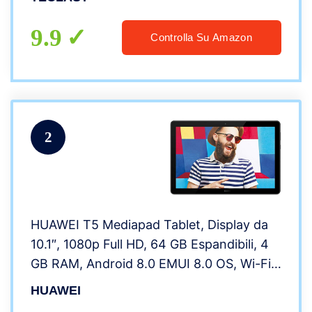
Fotocamera 5+8MP, WiFi + Cellulare +
GPS, Batteria 6000mAh
9.9
Controlla Su Amazon
2
HUAWEI T5 Mediapad Tablet, Display da
10.1″, 1080p Full HD, 64 GB Espandibili, 4
GB RAM, Android 8.0 EMUI 8.0 OS, Wi-Fi,
Nero
HUAWEI