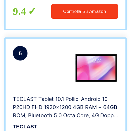
9.4
Controlla Su Amazon
6
TECLAST Tablet 10.1 Pollici Android 10
P20HD FHD 1920×1200 4GB RAM + 64GB
ROM, Bluetooth 5.0 Octa Core, 4G Doppia
SIM/SD, Type-C, 5.0 + 2.0MP Cámara,
TECLAST