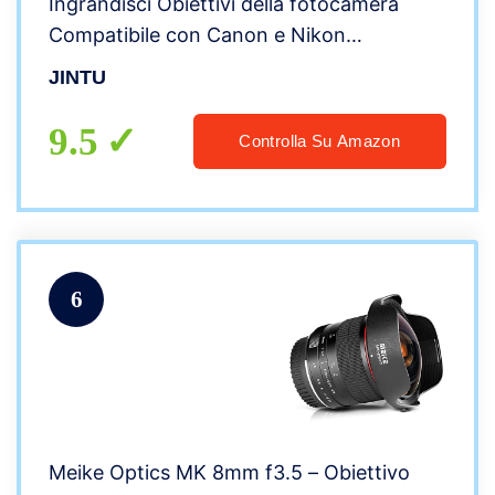
Ingrandisci Obiettivi della fotocamera
Compatibile con Canon e Nikon
Fotocamere reflex 4000D 90D 80D 60D
JINTU
650D 550D 5D 750D 200D D90 D5600
D5500 D5300 D3200 D3400
9.5
Controlla Su Amazon
6
Meike Optics MK 8mm f3.5 – Obiettivo