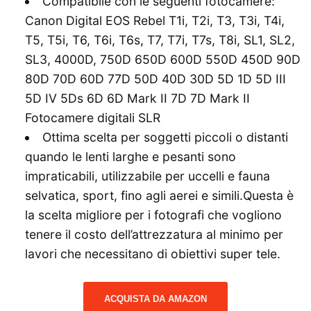
Compatibile con le seguenti fotocamere:
Canon Digital EOS Rebel T1i, T2i, T3, T3i, T4i,
T5, T5i, T6, T6i, T6s, T7, T7i, T7s, T8i, SL1, SL2,
SL3, 4000D, 750D 650D 600D 550D 450D 90D
80D 70D 60D 77D 50D 40D 30D 5D 1D 5D III
5D IV 5Ds 6D 6D Mark II 7D 7D Mark II
Fotocamere digitali SLR
Ottima scelta per soggetti piccoli o distanti
quando le lenti larghe e pesanti sono
impraticabili, utilizzabile per uccelli e fauna
selvatica, sport, fino agli aerei e simili.Questa è
la scelta migliore per i fotografi che vogliono
tenere il costo dell’attrezzatura al minimo per
lavori che necessitano di obiettivi super tele.
ACQUISTA DA AMAZON