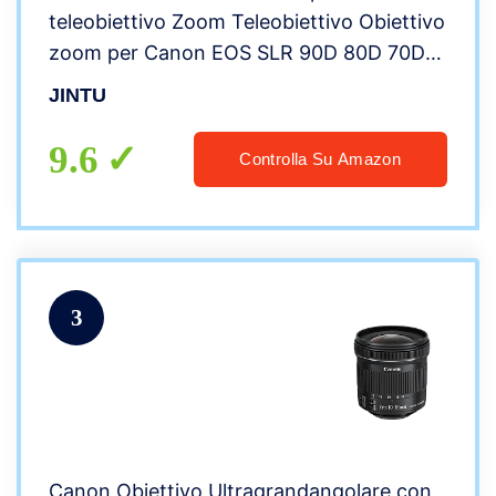
teleobiettivo Zoom Teleobiettivo Obiettivo
zoom per Canon EOS SLR 90D 80D 70D
60D 1D 5D Mark IV III 6D 7D II 4000D
JINTU
1100D 1000D 550D 650D 600D 700D
750D
9.6
Controlla Su Amazon
3
Canon Obiettivo Ultragrandangolare con