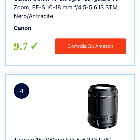
Zoom, EF-S 10-18 mm f/4.5-5.6 IS STM,
Nero/Antracite
Canon
9.7
Controlla Su Amazon
4
Tamron 18-200mm F/3,5-6,3 Di II VC