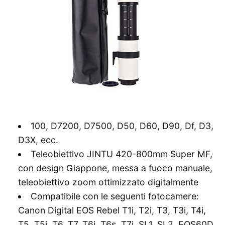
100, D7200, D7500, D50, D60, D90, Df, D3,
D3X, ecc.
Teleobiettivo JINTU 420-800mm Super MF,
con design Giappone, messa a fuoco manuale,
teleobiettivo zoom ottimizzato digitalmente
Compatibile con le seguenti fotocamere:
Canon Digital EOS Rebel T1i, T2i, T3, T3i, T4i,
T5, T5i, T6, T7, T6i, T6s, T7i, SL1, SL2, EOS60D,