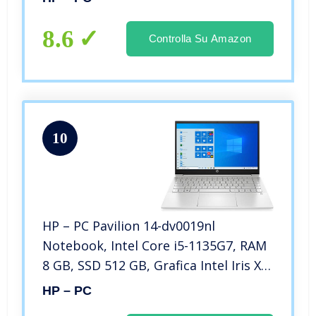
FHD, Lettore impronte digitali,
Webcam HP 720p, Argento
8.6
Controlla Su Amazon
10
HP – PC Pavilion 14-dv0019nl
Notebook, Intel Core i5-1135G7, RAM
8 GB, SSD 512 GB, Grafica Intel Iris Xᵉ,
Windows 10 Home, Schermo 14” FHD,
HP – PC
Audio Bang & Olufsen, USB-C, USB,