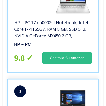
HP – PC 17-cn0002sl Notebook, Intel
Core i7-1165G7, RAM 8 GB, SSD 512,
NVIDIA GeForce MX450 2 GB,
Windows 10 Home, Schermo 17.3”
HP – PC
FHD IPS, Casse Audio, Lettore
Impronte Digitali, USB-C, HDMI,
9.8
Controlla Su Amazon
Argento
3