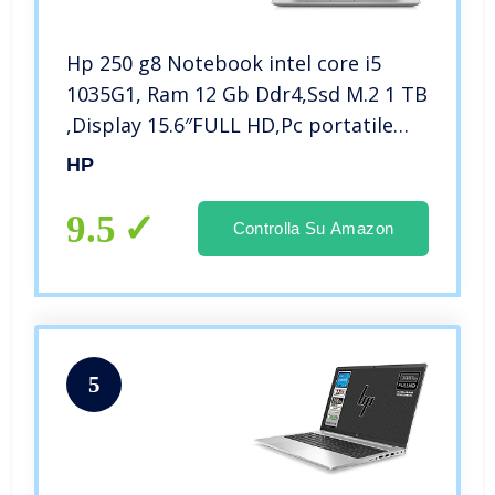
Hp 250 g8 Notebook intel core i5
1035G1, Ram 12 Gb Ddr4,Ssd M.2 1 TB
,Display 15.6″FULL HD,Pc portatile
Windows 10 Professional
HP
9.5
Controlla Su Amazon
5