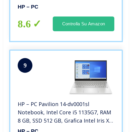
Grafica Intel Iris Xe, Windows 10
HP – PC
Home, Schermo 14” Touch FHD,
Lettore Impronte Digitali, Argento
8.6
Controlla Su Amazon
9
HP – PC Pavilion 14-dv0001sl
Notebook, Intel Core i5 1135G7, RAM
8 GB, SSD 512 GB, Grafica Intel Iris Xe,
Windows 10 Home 64, Schermo 14″
HP – PC