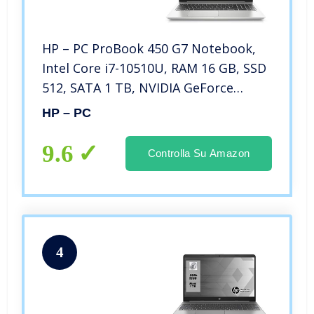
HP – PC ProBook 450 G7 Notebook,
Intel Core i7-10510U, RAM 16 GB, SSD
512, SATA 1 TB, NVIDIA GeForce
MX250 2 GB, Windows 10 Pro,
HP – PC
Schermo 15.6″ FHD IPS Antiriflesso,
Lettore Impronte Digitali, Argento
9.6
Controlla Su Amazon
4