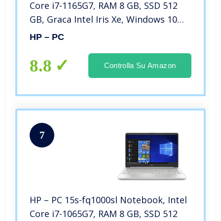
Core i7-1165G7, RAM 8 GB, SSD 512
GB, Graca Intel Iris Xe, Windows 10
Home, Schermo 15.6” FHD IPS, Casse
HP – PC
Audio, Webcam, USB-C, USB, HDMI,
Argento
8.8
Controlla Su Amazon
7
HP – PC 15s-fq1000sl Notebook, Intel
Core i7-1065G7, RAM 8 GB, SSD 512