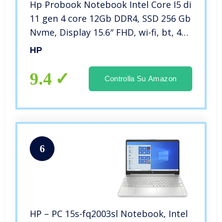
Hp Probook Notebook Intel Core I5 di
11 gen 4 core 12Gb DDR4, SSD 256 Gb
Nvme, Display 15.6″ FHD, wi-fi, bt, 4
usb, Win 10 Pro, Libre Office, Pronto
HP
all’uso, Garanzia Italia e tastiera
retroilluminata
9.4
Controlla Su Amazon
6
HP – PC 15s-fq2003sl Notebook, Intel