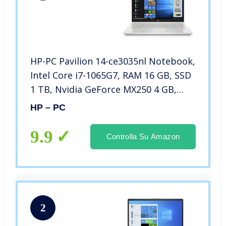
HP-PC Pavilion 14-ce3035nl Notebook,
Intel Core i7-1065G7, RAM 16 GB, SSD
1 TB, Nvidia GeForce MX250 4 GB,
Windows 10 Home, Schermo 14” FHD
HP – PC
Antiriflesso, Lettore Micro SD, USB-C,
HDMI, Webcam, Argento
9.9
Controlla Su Amazon
2