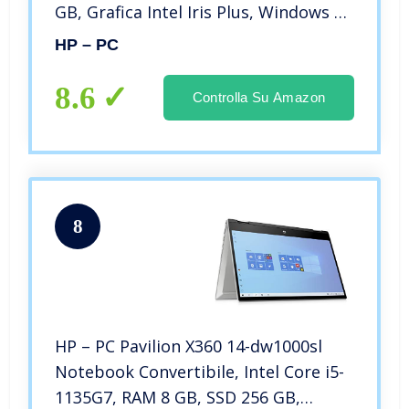
GB, Grafica Intel Iris Plus, Windows 10
Home, Schermo 15.6” FHD
HP – PC
Antiriflesso, Lettore Impronte
Digitali, USB Type-C, Argento
8.6
Controlla Su Amazon
8
HP – PC Pavilion X360 14-dw1000sl
Notebook Convertibile, Intel Core i5-
1135G7, RAM 8 GB, SSD 256 GB,