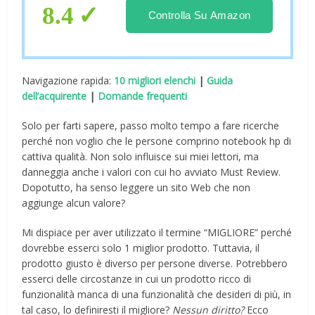
DisplayPort, HDMI, Argento
8.4
Controlla Su Amazon
Navigazione rapida:
10 migliori elenchi
|
Guida
dell’acquirente
|
Domande frequenti
Solo per farti sapere, passo molto tempo a fare ricerche
perché non voglio che le persone comprino notebook hp di
cattiva qualità. Non solo influisce sui miei lettori, ma
danneggia anche i valori con cui ho avviato Must Review.
Dopotutto, ha senso leggere un sito Web che non
aggiunge alcun valore?
Mi dispiace per aver utilizzato il termine “MIGLIORE” perché
dovrebbe esserci solo 1 miglior prodotto. Tuttavia, il
prodotto giusto è diverso per persone diverse. Potrebbero
esserci delle circostanze in cui un prodotto ricco di
funzionalità manca di una funzionalità che desideri di più, in
tal caso, lo definiresti il ​​migliore?
Nessun diritto?
Ecco