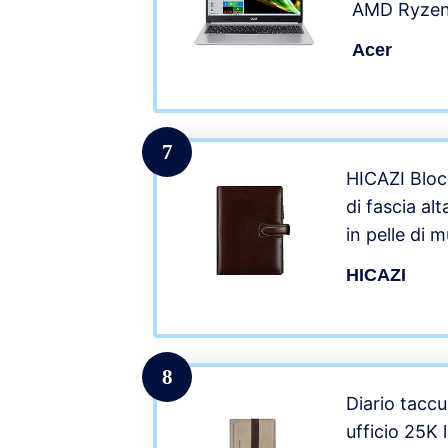
AMD Ryzen
GB DDR4, 
Acer
SSD, Displ
LCD, AMD 
Home, Silv
7
HICAZI Bloc
di fascia al
in pelle di 
universitar
HICAZI
viaggi in uf
: Brown)
8
Diario taccu
ufficio 25K 