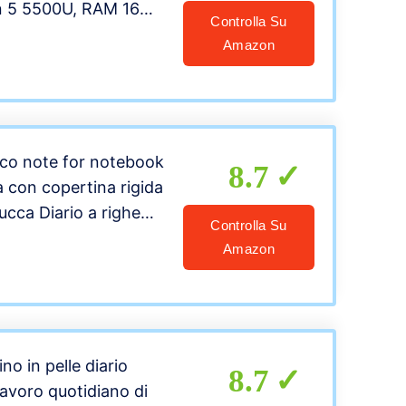
 5 5500U, RAM 16
Controlla Su
1024 GB PCIe NVMe
Amazon
ay 15.6″ FHD IPS LED
Radeon, Windows 10
er
co note for notebook
8.7
ta con copertina rigida
mucca Diario a righe
Controlla Su
ie con portapenne for
Amazon
ficio scolastico (Color
ino in pelle diario
8.7
lavoro quotidiano di