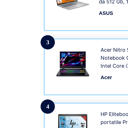
da 512 Gb, 
webcam, Wi-
ASUS
Pro, Suite Of
preconfigura
3
Acer Nitro
Notebook 
Intel Core
DDR4, 1024
Acer
15.6″ FHD 
NVIDIA Ge
GB, Windo
4
HP Elitebo
portatile Pr