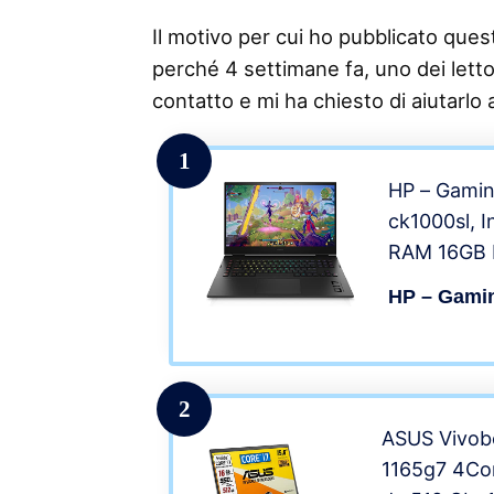
Il motivo per cui ho pubblicato questo
perché 4 settimane fa, uno dei lettor
contatto e mi ha chiesto di aiutarlo 
1
HP – Gami
ck1000sl, I
RAM 16GB 
PCIe NVMe 
HP – Gami
Nvidia RTX
Display 17
Wi-Fi 6, W
2
ASUS Vivobo
1165g7 4Co