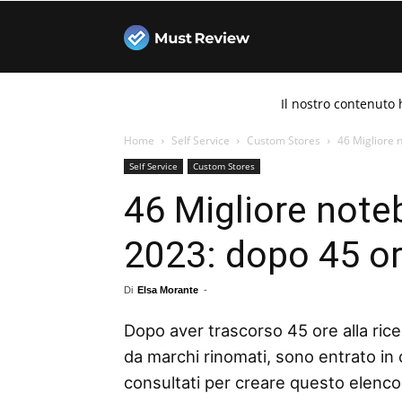
Must
Il nostro contenuto 
Review
Home
Self Service
Custom Stores
46 Migliore n
Self Service
Custom Stores
46 Migliore noteb
2023: dopo 45 ore
Di
Elsa Morante
-
Dopo aver trascorso 45 ore alla rice
da marchi rinomati, sono entrato in 
consultati per creare questo elenco d