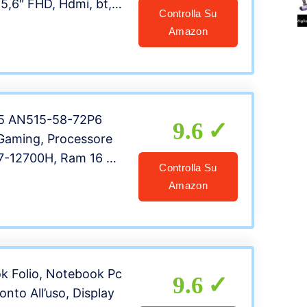
15,6″ FHD, Hdmi, bt,
Controlla Su
fi, 4 Usb, Bt, Win 11
Amazon
fice, tastiera italiana,
to, Garanzia Italia
 5 AN515-58-72P6
9.6
Gaming, Processore
 i7-12700H, Ram 16 GB
Controlla Su
 GB SSD, Display
Amazon
IPS 144 Hz LED LCD,
Force RTX 3060 6
ws 11 Home
ok Folio, Notebook Pc
9.6
onto All’uso, Display