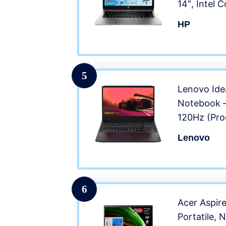
14″, Intel 
240GB, Win
HP
Office 2021
5
Lenovo Id
Notebook –
120Hz (Pr
5 5600H, 5
Lenovo
GB, Scheda
4GB GDDR6
– Shadow B
6
Acer Aspir
Portatile,