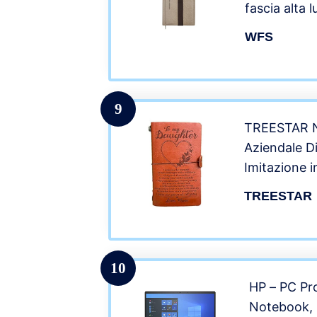
fascia alta
Planner (col
WFS
9
TREESTAR N
Aziendale Di
Imitazione i
Notebook No
TREESTAR
All’Ufficio S
Famiglia (La 
10
HP – PC P
Notebook, I