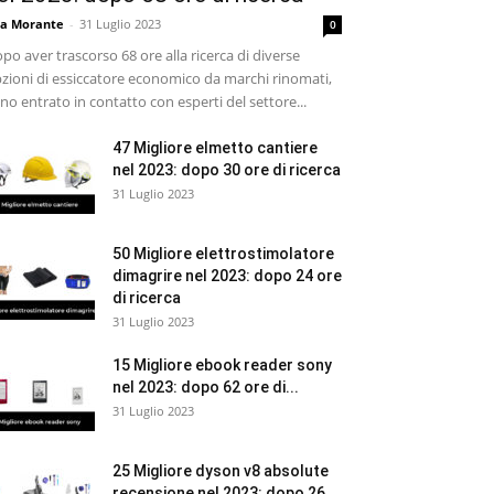
sa Morante
-
31 Luglio 2023
0
po aver trascorso 68 ore alla ricerca di diverse
zioni di essiccatore economico da marchi rinomati,
no entrato in contatto con esperti del settore...
47 Migliore elmetto cantiere
nel 2023: dopo 30 ore di ricerca
31 Luglio 2023
50 Migliore elettrostimolatore
dimagrire nel 2023: dopo 24 ore
di ricerca
31 Luglio 2023
15 Migliore ebook reader sony
nel 2023: dopo 62 ore di...
31 Luglio 2023
25 Migliore dyson v8 absolute
recensione nel 2023: dopo 26