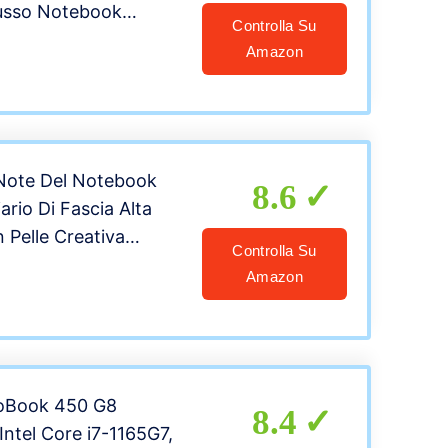
 lusso Notebook
Controlla Su
ore: grigio)
Amazon
ote Del Notebook
8.6
ario Di Fascia Alta
n Pelle Creativa
Controlla Su
tebook, Applicabile
Amazon
colastico e Alla
farfalla )
roBook 450 G8
8.4
ntel Core i7-1165G7,