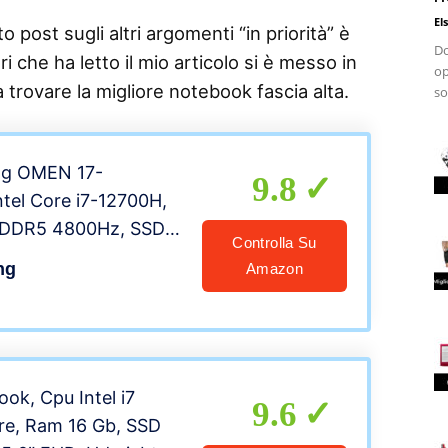
El
 post sugli altri argomenti “in priorità” è
Do
i che ha letto il mio articolo si è messo in
op
a trovare la migliore notebook fascia alta.
so
ng OMEN 17-
9.8
ntel Core i7-12700H,
DDR5 4800Hz, SSD
Controlla Su
da 1TB M.2, Grafica
ng
Amazon
 3070Ti 8GB DDR6,
,3″ QHD 165Hz IPS,
indows 11, Nero
ok, Cpu Intel i7
9.6
re, Ram 16 Gb, SSD