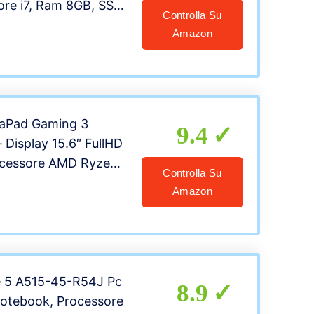
Core i7, Ram 8GB, SSD
Controlla Su
 10Pro, Pacchetto
Amazon
 (Ricondizionato)
eaPad Gaming 3
9.4
 Display 15.6″ FullHD
ocessore AMD Ryzen
Controlla Su
12 GB SSD, RAM 8
Amazon
 Grafica RTX 3050
, Windows 11 Home)
lack
e 5 A515-45-R54J Pc
8.9
 Notebook, Processore