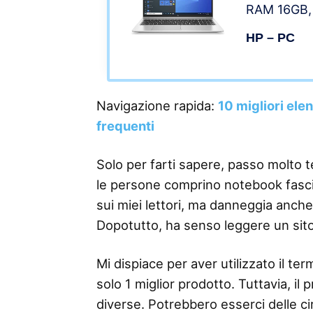
RAM 16GB, 
Display 15.6
HP – PC
TPM 2.0, H
RJ-45, Wi-
810G, Wind
Navigazione rapida:
10 migliori ele
frequenti
Solo per farti sapere, passo molto 
le persone comprino notebook fascia 
sui miei lettori, ma danneggia anche
Dopotutto, ha senso leggere un sit
Mi dispiace per aver utilizzato il 
solo 1 miglior prodotto. Tuttavia, il
diverse. Potrebbero esserci delle ci