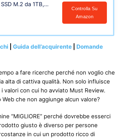
SSD M.2 da 1TB,
Controlla Su
” FHD, Intel Iris X,
Amazon
DMI, USB Type-C,
Fi 6, BLE, MIL-STD
ows 10 Pro, Argento
nchi
|
Guida dell’acquirente
|
Domande
tempo a fare ricerche perché non voglio che
alta di cattiva qualità. Non solo influisce
 i valori con cui ho avviato Must Review.
o Web che non aggiunge alcun valore?
termine “MIGLIORE” perché dovrebbe esserci
 prodotto giusto è diverso per persone
rcostanze in cui un prodotto ricco di