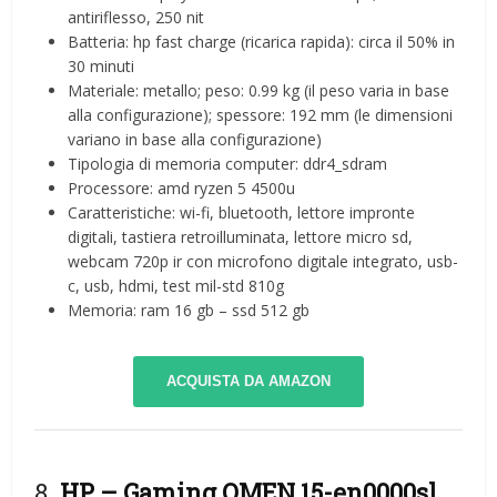
antiriflesso, 250 nit
Batteria: hp fast charge (ricarica rapida): circa il 50% in
30 minuti
Materiale: metallo; peso: 0.99 kg (il peso varia in base
alla configurazione); spessore: 192 mm (le dimensioni
variano in base alla configurazione)
Tipologia di memoria computer: ddr4_sdram
Processore: amd ryzen 5 4500u
Caratteristiche: wi-fi, bluetooth, lettore impronte
digitali, tastiera retroilluminata, lettore micro sd,
webcam 720p ir con microfono digitale integrato, usb-
c, usb, hdmi, test mil-std 810g
Memoria: ram 16 gb – ssd 512 gb
ACQUISTA DA AMAZON
8.
HP – Gaming OMEN 15-en0000sl