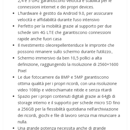
2,4 e 5 GHz garantiscono velocità e stabilità per le
connessioni internet e dei propri devices.
L’hardware è gestito da Android 9.0, per assicurare
velocità e affidabilità durante l’uso intensivo
Perfetto per la mobilità grazie al supporto per due
schede sim 4G LTE che garantiscono connessioni
rapide anche fuori casa
Il rivestimento oleorepellenteriduce le impronte che
possono rimanere sullo schermo durante l’utilizzo。
Schermo immersivo da ben 10,5 pollici a alta
definizione, raggiungendo la risoluzione di 2560×1600
Pixel
Le due fotocamere da 8MP e 5MP garantiscono
ottima qualità per i propri ricordi, con una risoluzione
video 1080p e videochiamate nitide e senza ritardi
Spazio per i propri contenuti digitali grazie ai 64gb di
storage interno e il supporto per schede micro SD fino
a 256GB per la flessibilità quotidiana nell’archiviazione
dei ricordi, giochi e file di lavoro senza mai rinunciare a
nulla.
Una grande potenza necessita anche di grande