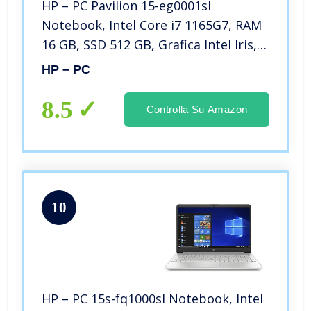
HP – PC Pavilion 15-eg0001sl
Notebook, Intel Core i7 1165G7, RAM
16 GB, SSD 512 GB, Grafica Intel Iris,
Windows 10 Home, Schermo 15.6″
HP – PC
FHD IPS, Lettore Impronte Digitali,
Webcam HP 720p, Argento
8.5
Controlla Su Amazon
10
HP – PC 15s-fq1000sl Notebook, Intel