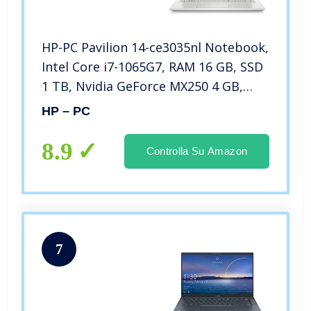
HP-PC Pavilion 14-ce3035nl Notebook,
Intel Core i7-1065G7, RAM 16 GB, SSD
1 TB, Nvidia GeForce MX250 4 GB,
Windows 10 Home, Schermo 14” FHD
HP – PC
Antiriflesso, Lettore Micro SD, USB-C,
HDMI, Webcam, Argento
8.9
Controlla Su Amazon
7