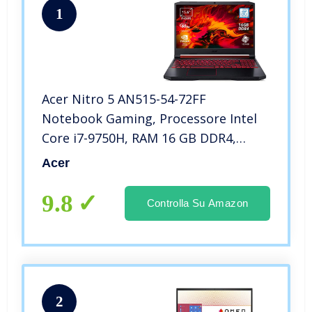
1
Acer Nitro 5 AN515-54-72FF
Notebook Gaming, Processore Intel
Core i7-9750H, RAM 16 GB DDR4,
1024GB PCIe NVMe SSD, Display 15.6″
Acer
FHD IPS 60 Hz LCD, Nvidia GeForce
GTX 1650 4GB GDDR5, Windows 10
9.8
Controlla Su Amazon
Home
2