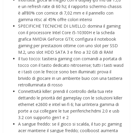
e un refresh rate di 60 hz; il rapporto schermo-chassis
è all’80% con cornice di 7,02 mm e il pannello con
gamma ntsc al 45% offre colori intensi
SPECIFICHE TECNICHE DI LIVELLO: domina il gaming
con il processore Intel Core i5-10300H e la scheda
grafica NVIDIA GeForce GTX; configura il notebook
gaming per prestazioni ottime con uno slot per SSD
M.2, uno slot HDD SATA 3 e fino a 32 GB di RAM
Il tuo tocco: tastiera gaming con comandi a portata di
tocco con il tasto dedicato nitrosense; tutti i tasti wasd
e i tasti con le frecce sono ben illuminati: prova il
brivido di giocare in un ambiente buio con una tastiera
retroilluminata di rosso
Connettività killer: prendi il controllo della tua rete
dettando le priorità del gameplay con le soluzioni killer
ethernet e2600 e intel wi-fi 6; hai un’intera gamma di
porte a cui collegare le tue periferiche:hdmi 2.0 e usb
3.2 con supporto gen1 e 2
A sangue freddo: se il gioco si scalda, il tuo pc gaming
acer mantiene il sangue freddo; coolboost aumenta