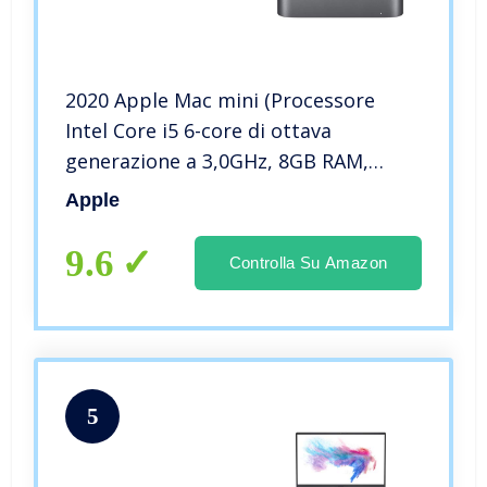
2020 Apple Mac mini (Processore
Intel Core i5 6-core di ottava
generazione a 3,0GHz, 8GB RAM,
512GB)
Apple
9.6
Controlla Su Amazon
5