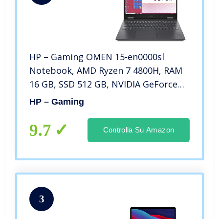
HP – Gaming OMEN 15-en0000sl
Notebook, AMD Ryzen 7 4800H, RAM
16 GB, SSD 512 GB, NVIDIA GeForce
GTX 1660 Ti 6 GB, Windows 10 Home
HP – Gaming
64, Display 15.6″ FHD IPS Antiriflesso,
Audio Bang & Olufsen, Nero
9.7
Controlla Su Amazon
3