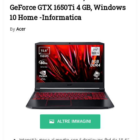
GeForce GTX 1650Ti 4 GB, Windows
10 Home
-Informatica
By
Acer
ALTRE IMMAGINI
Intensità: gioca al meglio con il display ips fhd da 15,6″