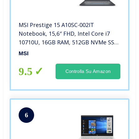
MSI Prestige 15 A10SC-002IT
Notebook, 15,6″ FHD, Intel Core i7
10710U, 16GB RAM, 512GB NVMe SSD,
Nvidia GTX 1650 Max-Q GDDR5 4GB
MSI
[Layout italiano]
9.5
Controlla Su Amazon
6