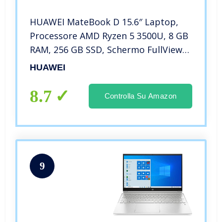
HUAWEI MateBook D 15.6″ Laptop,
Processore AMD Ryzen 5 3500U, 8 GB
RAM, 256 GB SSD, Schermo FullView
1080P FHD, Collaborazione multi-
HUAWEI
schermo, Sensore impronte digitali,
Windows 10 Home, Argento
8.7
Controlla Su Amazon
9