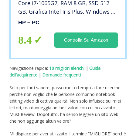
Core i7-1065G7, RAM 8 GB, SSD 512
GB, Grafica Intel Iris Plus, Windows 10
Home, Schermo 15.6” FHD
HP – PC
Antiriflesso, Lettore Impronte
Digitali, USB Type-C, Argento
8.4
Controlla Su Amazon
Navigazione rapida:
10 migliori elenchi
|
Guida
dell’acquirente
|
Domande frequenti
Solo per farti sapere, passo molto tempo a fare ricerche
perché non voglio che le persone comprino notebook
editing video di cattiva qualità. Non solo influisce sui miei
lettori, ma danneggia anche i valori con cui ho avviato
Must Review. Dopotutto, ha senso leggere un sito Web
che non aggiunge alcun valore?
Mi dispiace per aver utilizzato il termine “MIGLIORE” perché