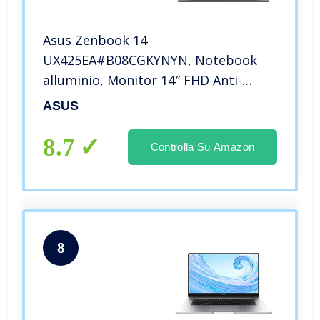
Asus Zenbook 14
UX425EA#B08CGKYNYN, Notebook
alluminio, Monitor 14″ FHD Anti-
Glare, Intel Core 11ma Generazione
ASUS
i7-1165G7, RAM 8GB, 512GB SSD PCIE,
Grafica Intel Iris Xe, Windows 10
8.7
Controlla Su Amazon
Home, Lilac Mist
8