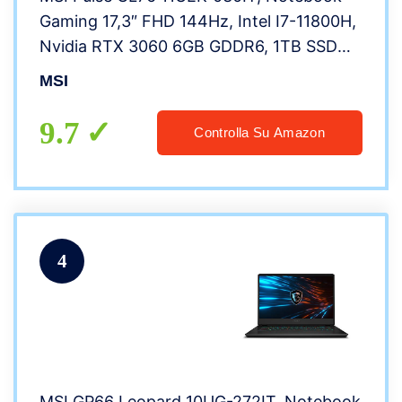
Gaming 17,3″ FHD 144Hz, Intel I7-11800H,
Nvidia RTX 3060 6GB GDDR6, 1TB SSD
M.2 PCIe 3.0, 16GB RAM DDR4, WiFi 6,
MSI
Win 10 Home [Layout & Garanzia ITA]
9.7
Controlla Su Amazon
4
MSI GP66 Leopard 10UG-272IT, Notebook