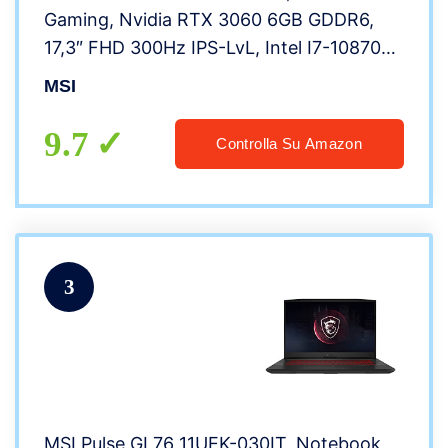
Gaming, Nvidia RTX 3060 6GB GDDR6,
17,3″ FHD 300Hz IPS-LvL, Intel I7-10870H,
32GB RAM DDR4, 1TB SSD M.2 PCIe, WiFi
MSI
6E AX, Win 10 Home [Layout e Garanzia
ITA]
9.7
Controlla Su Amazon
3
MSI Pulse GL76 11UEK-030IT, Notebook