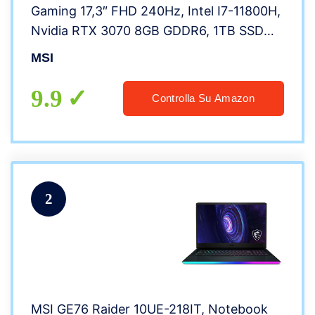
Gaming 17,3″ FHD 240Hz, Intel I7-11800H,
Nvidia RTX 3070 8GB GDDR6, 1TB SSD
M.2 PCIe 4.0, 16GB RAM DDR4, WiFi 6E,
MSI
Win 10 Home [Layout & Garanzia ITA]
9.9
Controlla Su Amazon
2
MSI GE76 Raider 10UE-218IT, Notebook