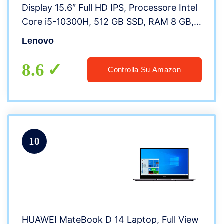
Display 15.6″ Full HD IPS, Processore Intel
Core i5-10300H, 512 GB SSD, RAM 8 GB,
Scheda grafica GTX 1650 Ti 4 GB GDDR6,
Lenovo
Windows 10, Chameleon Blue
8.6
Controlla Su Amazon
10
HUAWEI MateBook D 14 Laptop, Full View