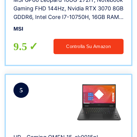
Gaming FHD 144Hz, Nvidia RTX 3070 8GB
GDDR6, Intel Core I7-10750H, 16GB RAM
DDR4 3200MHz, 512GB SSD M.2 PCIe,
MSI
Wifi 6, Win 10 Home [Layout e Garanzia
ITA]
9.5
Controlla Su Amazon
5