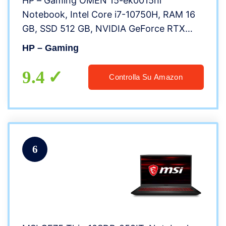
HP – Gaming OMEN 15-ek0015nl
Notebook, Intel Core i7-10750H, RAM 16
GB, SSD 512 GB, NVIDIA GeForce RTX
2060 6 GB, Windows 10 Home, Schermo
HP – Gaming
15.6″ FHD IPS 144 Hz, Bang&Olufsen,
USB-C, HDMI, RJ-45, Nero
9.4
Controlla Su Amazon
6