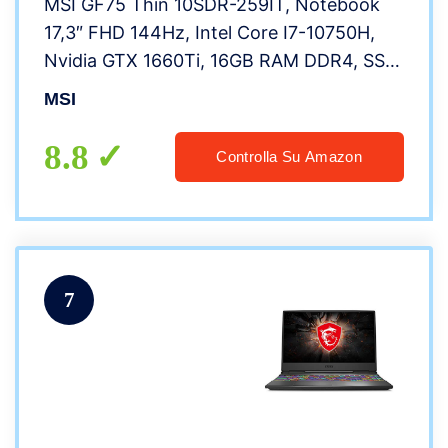
MSI GF75 Thin 10SDR-259IT, Notebook
17,3″ FHD 144Hz, Intel Core I7-10750H,
Nvidia GTX 1660Ti, 16GB RAM DDR4, SSD
M.2 PCIe 512GB, Win 10 Home[Layout &
MSI
Garanzia ITA]
8.8
Controlla Su Amazon
7