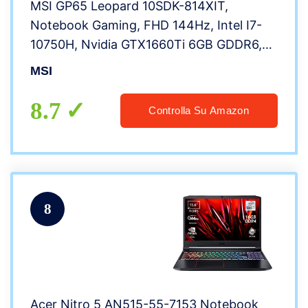
MSI GP65 Leopard 10SDK-814XIT,
Notebook Gaming, FHD 144Hz, Intel I7-
10750H, Nvidia GTX1660Ti 6GB GDDR6,
16GB RAM DDR4, 512GB SSD M.2 NVMe,
MSI
WiFi AC, No-OS [Layout e Garanzia ITA]
8.7
Controlla Su Amazon
8
Acer Nitro 5 AN515-55-7153 Notebook