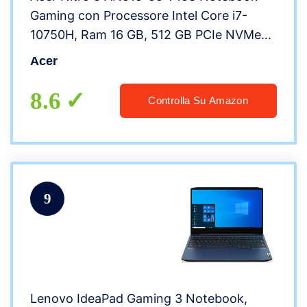
Gaming con Processore Intel Core i7-
10750H, Ram 16 GB, 512 GB PCIe NVMe
SSD, Display 15.6″ FHD IPS 144 Hz LED
Acer
LCD, NVIDIA GeForce RTX 2060 6 GB,
Windows 10 Home
8.6
Controlla Su Amazon
9
Lenovo IdeaPad Gaming 3 Notebook,