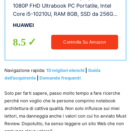
1080P FHD Ultrabook PC Portatile, Intel
Core i5-10210U, RAM 8GB, SSD da 256GB,
Sensore Impronte Digitali, Windows 10
HUAWEI
Home, HUAWEI Share, Layout Italiano,
Gray
8.5
Controlla Su Amazon
Navigazione rapida:
10 migliori elenchi
|
Guida
dell’acquirente
|
Domande frequenti
Solo per farti sapere, passo molto tempo a fare ricerche
perché non voglio che le persone comprino notebook
architettura di cattiva qualità. Non solo influisce sui miei
lettori, ma danneggia anche i valori con cui ho avviato Must
Review. Dopotutto, ha senso leggere un sito Web che non