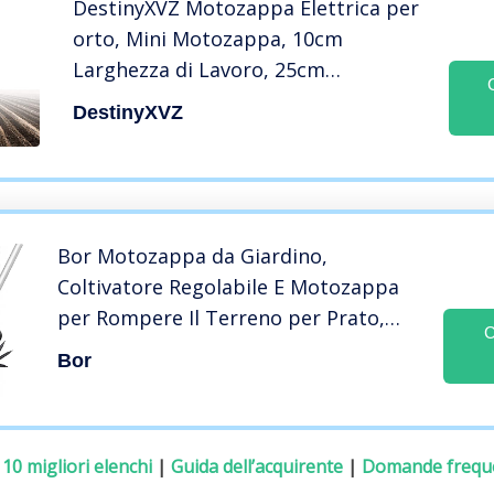
DestinyXVZ Motozappa Elettrica per
orto, Mini Motozappa, 10cm
Larghezza di Lavoro, 25cm
profondità Massima, Potente Lame,
DestinyXVZ
4000mAH E Caricatore, Impugnatura
Piegato
Bor Motozappa da Giardino,
Coltivatore Regolabile E Motozappa
per Rompere Il Terreno per Prato,
C
Orto E Orto, per Prato, Orto E
Bor
Orto,YUYANAIAI
:
10 migliori elenchi
|
Guida dell’acquirente
|
Domande frequ