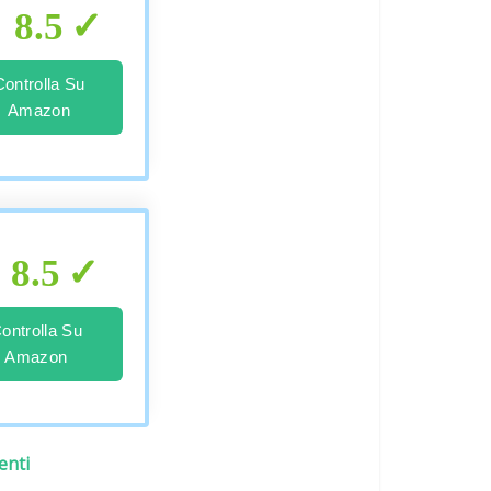
8.5
Controlla Su
Amazon
8.5
ontrolla Su
Amazon
enti