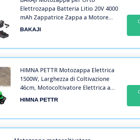
Elettrozappa Batteria Litio 20V 4000
mAh Zappatrice Zappa a Motore
Elettrica 2 Lame da 15cm Larghezza
BAKAJI
Lavoro 10cm velocità 250RPM Manico
Ergonomico Coltivazione Giardino
HIMNA PETTR Motozappa Elettrica
1500W, Larghezza di Coltivazione
46cm, Motocoltivatore Elettrica a
Bassa Rumorosità con Cavo di
HIMNA PETTR
Prolunga da 30m per Giardino,
Prato, Orto