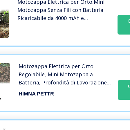
Motozappa Elettrica per Orto,Mini
Motozappa Senza Fili con Batteria
Ricaricabile da 4000 mAh e
C
Caricatore,Larghezza di Lavoro 10 cm
e profondit di Lavorazione 25 cm,per
Ortaggi,Giardino
Motozappa Elettrica per Orto
Regolabile, Mini Motozappa a
Batteria, Profondità di Lavorazione
16cm e Larghezza 10cm,
HIMNA PETTR
Motocoltivatore Elettrico a Basso
Rumore per Diserbo, Allenta Il
Terreno