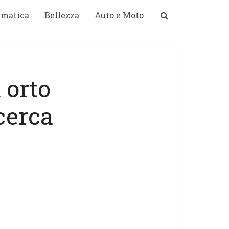
rmatica
Bellezza
Auto e Moto
 orto
icerca