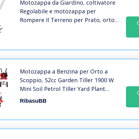
Motozappa da Giardino, coltivatore
Regolabile e motozappa per
Rompere Il Terreno per Prato, orto e
orto, per Prato, orto e orto
Motozappa a Benzina per Orto a
Scoppio, 52cc Garden Tiller 1900 W
Mini Soil Petrol Tiller Yard Plant
Lawn Tilling Tool 6500 RPM
RibasuBB
Motozappa da Giardino a Benzina