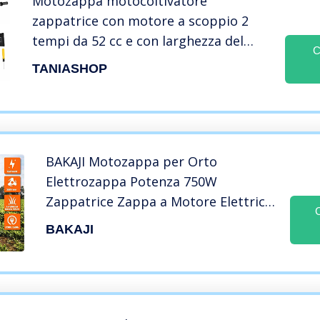
Motozappa motocoltivatore
zappatrice con motore a scoppio 2
tempi da 52 cc e con larghezza del
C
raggio di lavoro di 300 mm e
TANIASHOP
profondità di 150 mm zappatrice per
terreno orto
BAKAJI Motozappa per Orto
Elettrozappa Potenza 750W
Zappatrice Zappa a Motore Elettrica
4 Lame da 20cm Larghezza Lavoro
BAKAJI
32cm velocità 380 RPM con Manico
Ergonomico Coltivazione Giardino