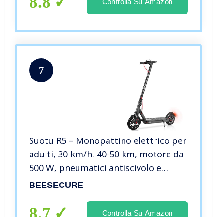
8.8
Controlla Su Amazon
7
Suotu R5 – Monopattino elettrico per
adulti, 30 km/h, 40-50 km, motore da
500 W, pneumatici antiscivolo e
schermo LCD, impermeabile, per
BEESECURE
adulti e ragazzi
8.7
Controlla Su Amazon