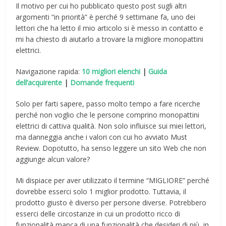
Il motivo per cui ho pubblicato questo post sugli altri
argomenti “in priorità” è perché 9 settimane fa, uno dei
lettori che ha letto il mio articolo si è messo in contatto e
mi ha chiesto di aiutarlo a trovare la migliore monopattini
elettrici.
Navigazione rapida:
10 migliori elenchi
|
Guida
dell’acquirente
|
Domande frequenti
Solo per farti sapere, passo molto tempo a fare ricerche
perché non voglio che le persone comprino monopattini
elettrici di cattiva qualità. Non solo influisce sui miei lettori,
ma danneggia anche i valori con cui ho avviato Must
Review. Dopotutto, ha senso leggere un sito Web che non
aggiunge alcun valore?
Mi dispiace per aver utilizzato il termine “MIGLIORE” perché
dovrebbe esserci solo 1 miglior prodotto. Tuttavia, il
prodotto giusto è diverso per persone diverse. Potrebbero
esserci delle circostanze in cui un prodotto ricco di
funzionalità manca di una funzionalità che desideri di più, in