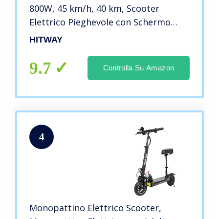
800W, 45 km/h, 40 km, Scooter
Elettrico Pieghevole con Schermo
LCD Batteria agli ioni di Litio da 10
HITWAY
Ah, per Adolescenti e Adulti(Nero02)
9.7
Controlla Su Amazon
4
Monopattino Elettrico Scooter,