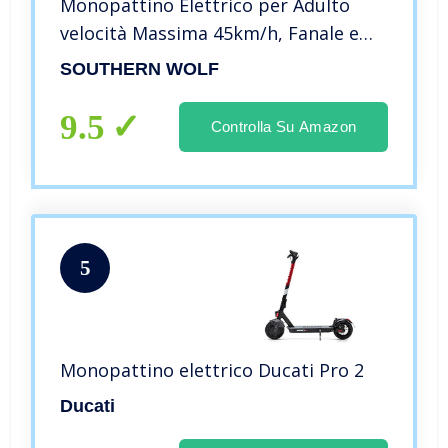
Monopattino Elettrico per Adulto
velocità Massima 45km/h, Fanale e
Display a LED, Scooter da Super
SOUTHERN WOLF
Leggero Monopattino Elettrico
Pieghevole (Black) (Black)
9.5
Controlla Su Amazon
5
Monopattino elettrico Ducati Pro 2
Ducati