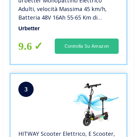
urbetter Monopattino Elettrico
Adulti, velocità Massima 45 km/h,
Batteria 48V 16Ah 55-65 Km di
Autonomia, Ruote da 10″, Motore
Urbetter
500W Scooter Elettrico Pieghevole
con Sella – M4 PRO
9.6
Controlla Su Amazon
3
HITWAY Scooter Elettrico, E Scooter,