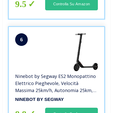
9.5
Controlla Su Amazon
6
Ninebot by Segway ES2 Monopattino
Elettrico Pieghevole, Velocità
Massima 25km/h, Autonomia 25km,
55 x 27 x 41 cm, Grigio scuro (Dark
NINEBOT BY SEGWAY
grey), 14 anni+