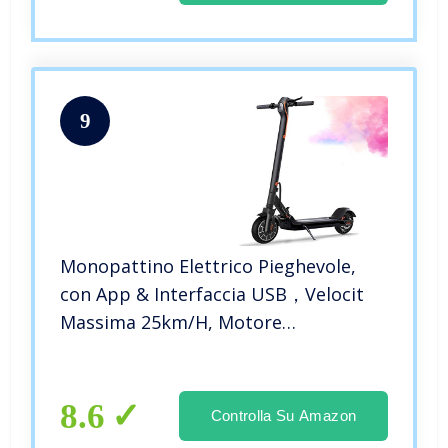
9
Monopattino Elettrico Pieghevole,
con App & Interfaccia USB，Velocit
Massima 25km/H, Motore
350w,Schermo LCD, Batteria A Lunga
Distanza da 7,5 Ah，3 velocità，per
Pendolari Adulti
8.6
Controlla Su Amazon