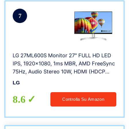
7
LG 27ML600S Monitor 27″ FULL HD LED
IPS, 1920×1080, 1ms MBR, AMD FreeSync
75Hz, Audio Stereo 10W, HDMI (HDCP
1.4), VGA, Uscita Audio, Flicker Safe,
LG
Bianco
8.6
Controlla Su Amazon