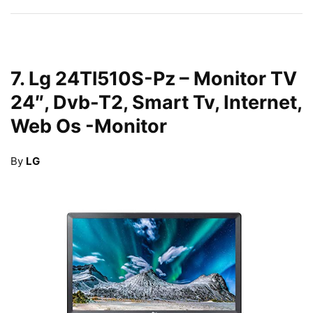
7.
Lg 24Tl510S-Pz – Monitor TV
24″, Dvb-T2, Smart Tv, Internet,
Web Os
-Monitor
By
LG