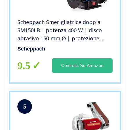
Scheppach Smerigliatrice doppia
SM150LB | potenza 400 W | disco
abrasivo 150 mm Ø | protezione
regolabile | luci da lavoro a LED |
Scheppach
incl. disco per sgrossatura/spazzola
9.5
Controlla Su Amazon
5