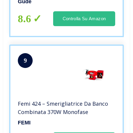
Güde
8.6
Controlla Su Amazon
9
Femi 424 – Smerigliatrice Da Banco
Combinata 370W Monofase
FEMI