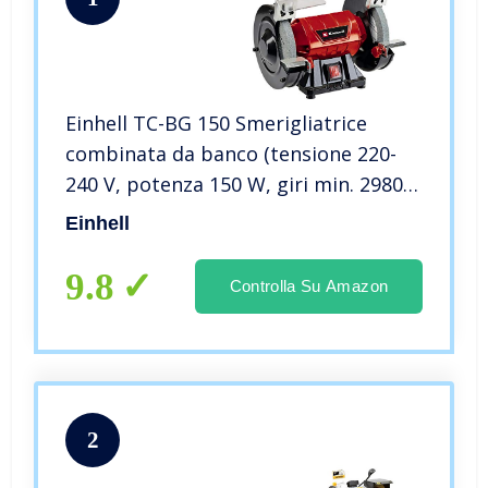
Einhell TC-BG 150 Smerigliatrice
combinata da banco (tensione 220-
240 V, potenza 150 W, giri min. 2980,
mole Ø150 x ø32 x 16 mm, grana
Einhell
K36/K60)
9.8
Controlla Su Amazon
2