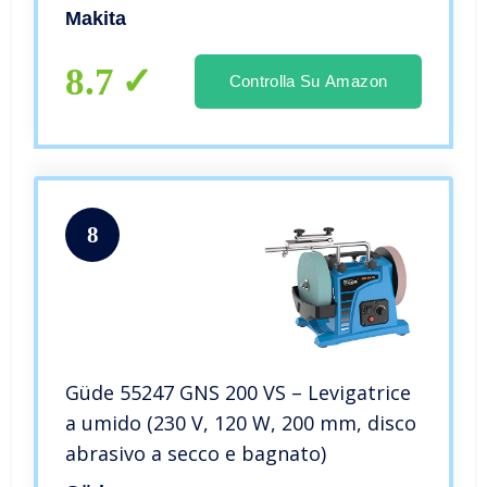
Makita
8.7
Controlla Su Amazon
8
Güde 55247 GNS 200 VS – Levigatrice
a umido (230 V, 120 W, 200 mm, disco
abrasivo a secco e bagnato)